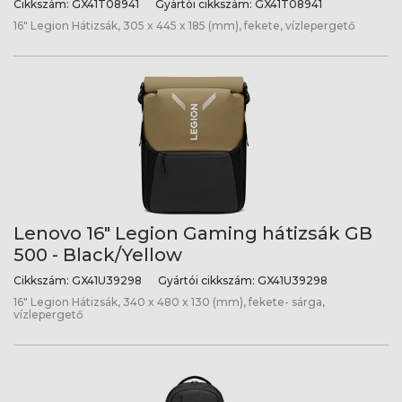
Cikkszám:
GX41T08941
Gyártói cikkszám:
GX41T08941
16" Legion Hátizsák, 305 x 445 x 185 (mm), fekete, vízlepergető
Lenovo 16" Legion Gaming hátizsák GB
500 - Black/Yellow
Cikkszám:
GX41U39298
Gyártói cikkszám:
GX41U39298
16" Legion Hátizsák, 340 x 480 x 130 (mm), fekete- sárga,
vízlepergető