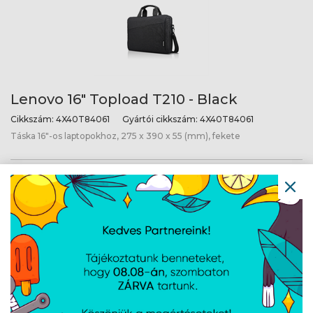
Lenovo 16" Topload T210 - Black
Cikkszám:
4X40T84061
Gyártói cikkszám:
4X40T84061
Táska 16"-os laptopokhoz, 275 x 390 x 55 (mm), fekete
Lenovo 17" Business Casual BackPack -