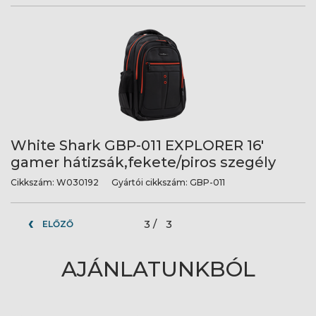
White Shark GBP-011 EXPLORER 16'
gamer hátizsák,fekete/piros szegély
Cikkszám:
W030192
Gyártói cikkszám:
GBP-011
3 /
3
ELŐZŐ
AJÁNLATUNKBÓL