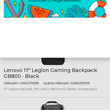
Grey
Cikkszám:
4X40X54260
Gyártói cikkszám:
4X40X54260
Hátizsák 17"-os laptopokhoz, 335 x 500 x 185 (mm), szürke
Lenovo 17" Legion Gaming Backpack
GB800 - Black
Cikkszám:
GX41U39299
Gyártói cikkszám:
GX41U39299
17" Legion Hátizsák, 315 x 450 x 180 (mm), fekete, vízlepergető