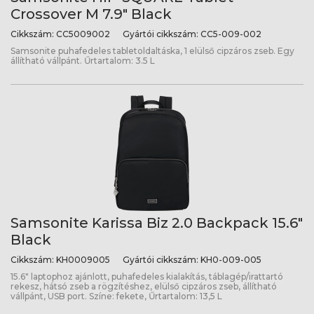
Crossover M 7.9" Black
Cikkszám:
CC5009002
Gyártói cikkszám:
CC5-009-002
Samsonite puhafedeles tabletoldaltáska, 1 elülső cipzáros zseb. Egy
állítható vállpánt. Űrtartalom: 3.5 L
Samsonite Karissa Biz 2.0 Backpack 15.6"
Black
Cikkszám:
KH0009005
Gyártói cikkszám:
KH0-009-005
15.6" laptophoz ajánlott, puhafedeles kialakítás, táblagép/irattartó
rekesz, hátsó zseb a rögzítéshez, elülső cipzáros zseb, állítható
vállpánt, USB port. Színe: fekete, Űrtartalom: 13,5 L