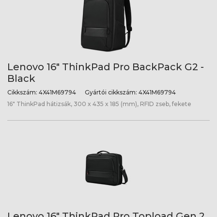
Lenovo 16" ThinkPad Pro BackPack G2 -
Black
Cikkszám:
4X41M69794
Gyártói cikkszám:
4X41M69794
16" ThinkPad hátizsák, 300 x 435 x 185 (mm), RFID zseb, fekete
Lenovo 16" ThinkPad Pro Topload Gen 2