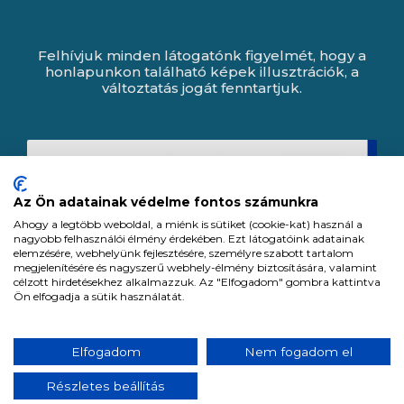
Felhívjuk minden látogatónk figyelmét, hogy a
honlapunkon található képek illusztrációk, a
változtatás jogát fenntartjuk.
Az Ön adatainak védelme fontos számunkra
Ahogy a legtöbb weboldal, a miénk is sütiket (cookie-kat) használ a
nagyobb felhasználói élmény érdekében. Ezt látogatóink adatainak
elemzésére, webhelyünk fejlesztésére, személyre szabott tartalom
megjelenítésére és nagyszerű webhely-élmény biztosítására, valamint
célzott hirdetésekhez alkalmazzuk. Az "Elfogadom" gombra kattintva
Ön elfogadja a sütik használatát.
Expert Zrt. © 1991 -
2026
.
Elfogadom
Nem fogadom el
Minden jog fenntartva. All rights reserved.
Részletes beállítás
Tervezte és készítette:
Vision-Software, az Octopus 8 ERP forgalmazója.