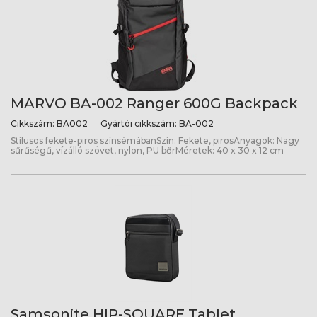
MARVO BA-002 Ranger 600G Backpack
Cikkszám:
BA002
Gyártói cikkszám:
BA-002
Stílusos fekete-piros színsémábanSzín: Fekete, pirosAnyagok: Nagy
sűrűségű, vízálló szövet, nylon, PU bőrMéretek: 40 x 30 x 12 cm
Samsonite HIP-SQUARE Tablet