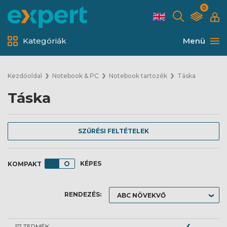
0
Kategóriák
Menü
Kezdőoldal
Notebook & PC
Notebook tartozék
Táska
Táska
SZŰRÉSI FELTÉTELEK
KÉPES
RENDEZÉS:
57 TERMÉK