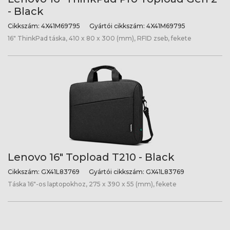
- Black
Cikkszám:
4X41M69795
Gyártói cikkszám:
4X41M69795
16" ThinkPad táska, 410 x 80 x 300 (mm), RFID zseb, fekete
Lenovo 16" Topload T210 - Black
Cikkszám:
GX41L83769
Gyártói cikkszám:
GX41L83769
Táska 16"-os laptopokhoz, 275 x 390 x 55 (mm), fekete