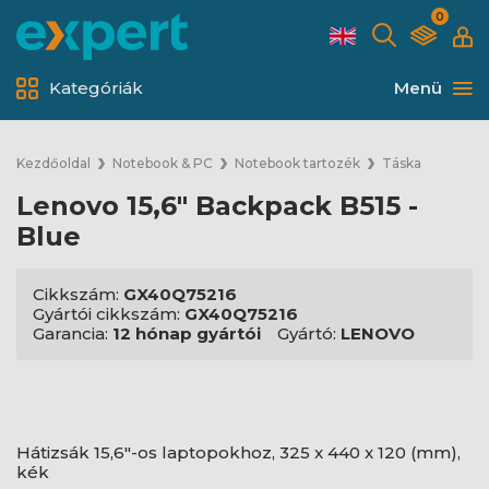
0
Kategóriák
Menü
Kezdőoldal
Notebook & PC
Notebook tartozék
Táska
Lenovo 15,6" Backpack B515 -
Blue
Cikkszám:
GX40Q75216
Gyártói cikkszám:
GX40Q75216
Garancia:
12 hónap gyártói
Gyártó:
LENOVO
Hátizsák 15,6"-os laptopokhoz, 325 x 440 x 120 (mm),
kék