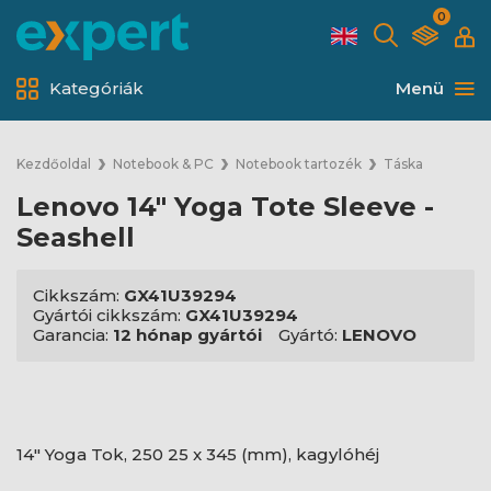
0
Kategóriák
Menü
Kezdőoldal
Notebook & PC
Notebook tartozék
Táska
Lenovo 14" Yoga Tote Sleeve -
Seashell
Cikkszám:
GX41U39294
Gyártói cikkszám:
GX41U39294
Garancia:
12 hónap gyártói
Gyártó:
LENOVO
14" Yoga Tok, 250 25 x 345 (mm), kagylóhéj