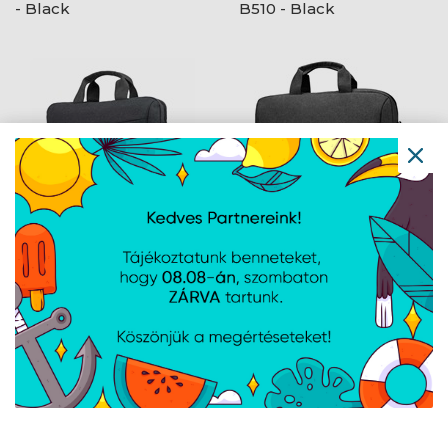
- Black
B510 - Black
Lenovo 15,6" Casual
Lenovo 16" Topload T210
Toploader T210 - Black
- Black
Navigáció