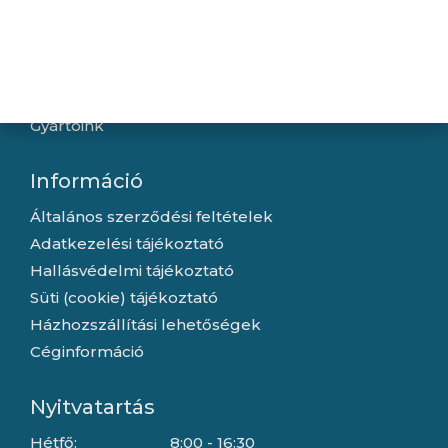
Hírek
Újdonságok
Kapcsolat
Letöltések
Gyártóink
Információ
Általános szerződési feltételek
Adatkezelési tájékoztató
Hallásvédelmi tájékoztató
Süti (cookie) tájékoztató
Házhozszállítási lehetőségek
Céginformáció
Nyitvatartás
Hétfő:
8:00 - 16:30