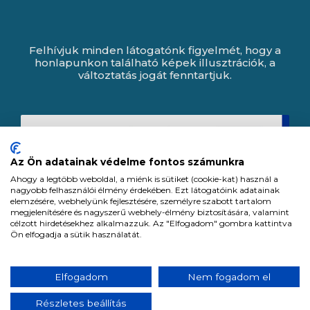
Felhívjuk minden látogatónk figyelmét, hogy a
honlapunkon található képek illusztrációk, a
változtatás jogát fenntartjuk.
Az Ön adatainak védelme fontos számunkra
Ahogy a legtöbb weboldal, a miénk is sütiket (cookie-kat) használ a
nagyobb felhasználói élmény érdekében. Ezt látogatóink adatainak
elemzésére, webhelyünk fejlesztésére, személyre szabott tartalom
megjelenítésére és nagyszerű webhely-élmény biztosítására, valamint
célzott hirdetésekhez alkalmazzuk. Az "Elfogadom" gombra kattintva
Ön elfogadja a sütik használatát.
Expert Zrt. © 1991 -
2026
.
Elfogadom
Nem fogadom el
Minden jog fenntartva. All rights reserved.
Részletes beállítás
Tervezte és készítette: