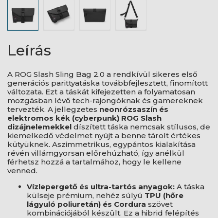
Leírás
A ROG Slash Sling Bag 2.0 a rendkívül sikeres első
generációs parittyatáska továbbfejlesztett, finomított
változata. Ezt a táskát kifejezetten a folyamatosan
mozgásban lévő tech-rajongóknak és gamereknek
tervezték. A jellegzetes
neonrózsaszín és
elektromos kék (cyberpunk) ROG Slash
dizájnelemekkel
díszített táska nemcsak stílusos, de
kiemelkedő védelmet nyújt a benne tárolt értékes
kütyüknek. Aszimmetrikus, egypántos kialakítása
révén villámgyorsan előrehúzható, így anélkül
férhetsz hozzá a tartalmához, hogy le kellene
venned.
Vízlepergető és ultra-tartós anyagok:
A táska
külseje prémium, nehéz súlyú
TPU (hőre
lágyuló poliuretán) és Cordura
szövet
kombinációjából készült. Ez a hibrid felépítés