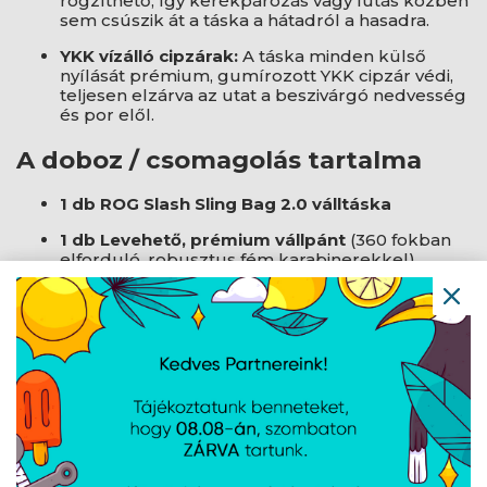
rögzíthető, így kerékpározás vagy futás közben
sem csúszik át a táska a hátadról a hasadra.
YKK vízálló cipzárak:
A táska minden külső
nyílását prémium, gumírozott YKK cipzár védi,
teljesen elzárva az utat a beszivárgó nedvesség
és por elől.
A doboz / csomagolás tartalma
1 db ROG Slash Sling Bag 2.0 válltáska
1 db Levehető, prémium vállpánt
(360 fokban
elforduló, robusztus fém karabinerekkel)
1 db ROG Slash márkázott porvédő textilzsák
(a táska szezonális tárolásához)
AJÁNLATUNKBÓL