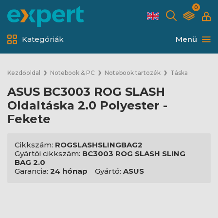
0
Kategóriák
Menü
Kezdőoldal
Notebook & PC
Notebook tartozék
Táska
ASUS BC3003 ROG SLASH
Oldaltáska 2.0 Polyester -
Fekete
Cikkszám:
ROGSLASHSLINGBAG2
Gyártói cikkszám:
BC3003 ROG SLASH SLING
BAG 2.0
Garancia:
24 hónap
Gyártó:
ASUS