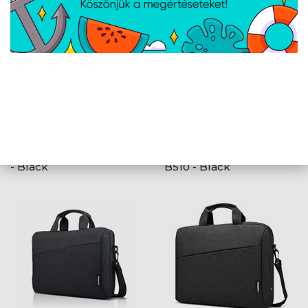
Lenovo 16" Topload T210
Lenovo 15,6" Backpack
- Black
B510 - Black