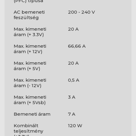
(PFC) típusa
AC bemeneti
200 - 240 V
feszültség
Max. kimeneti
20 A
áram (+ 3.3V)
Max. kimeneti
66,66 A
áram (+ 12V)
Max. kimeneti
20 A
áram (+ 5V)
Max. kimeneti
0,5 A
áram (- 12V)
Max. kimeneti
3 A
áram (+ 5Vsb)
Bemeneti áram
7 A
Kombinált
120 W
teljesítmény