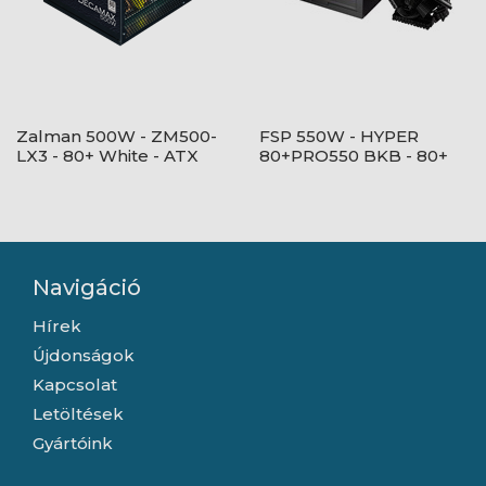
Zalman 500W - ZM500-
FSP 550W - HYPER
LX3 - 80+ White - ATX
80+PRO550 BKB - 80+
12V Ver2.31 - nem
Bronze - ATX12V V2.52 -
moduláris - Fekete
Fekete Tápegység
Tápegység
Navigáció
Hírek
Újdonságok
Kapcsolat
Letöltések
Gyártóink