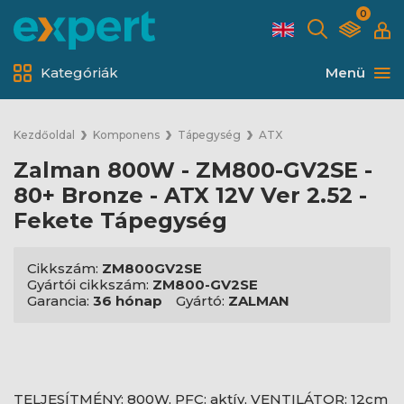
0
Kategóriák
Menü
Kezdőoldal
Komponens
Tápegység
ATX
Zalman 800W - ZM800-GV2SE -
80+ Bronze - ATX 12V Ver 2.52 -
Fekete Tápegység
Cikkszám:
ZM800GV2SE
Gyártói cikkszám:
ZM800-GV2SE
Garancia:
36 hónap
Gyártó:
ZALMAN
TELJESÍTMÉNY: 800W, PFC: aktív, VENTILÁTOR: 12cm