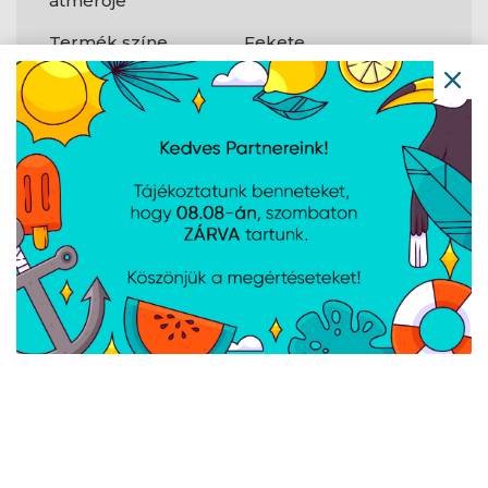
átmérője
Termék színe
Fekete
Teljesítmény
80 PLUS minősítés
80 PLUS Bronze
Tanúsítványok
CB, CE, EAC, KC,
RCM, RoHS
Csapágy-
HDB
technológia
Csatlakozók
és
csatlakozási
felületek