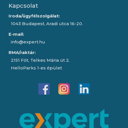
Kapcsolat
Iroda/ügyfélszolgálat:
1043 Budapest, Aradi utca 16-20.
E-mail:
info@expert.hu
RMA/raktár:
2151 Fót, Telkes Mária út 2.
HelloParks 1-es épület