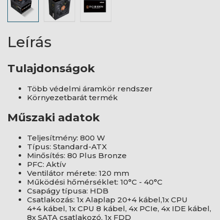
Leírás
Tulajdonságok
Több védelmi áramkör rendszer
Környezetbarát termék
Műszaki adatok
Teljesítmény: 800 W
Típus: Standard-ATX
Minősítés: 80 Plus Bronze
PFC: Aktív
Ventilátor mérete: 120 mm
Működési hőmérséklet: 10°C - 40°C
Csapágy típusa: HDB
Csatlakozás: 1x Alaplap 20+4 kábel,1x CPU
4+4 kábel, 1x CPU 8 kábel, 4x PCIe, 4x IDE kábel,
8x SATA csatlakozó, 1x FDD