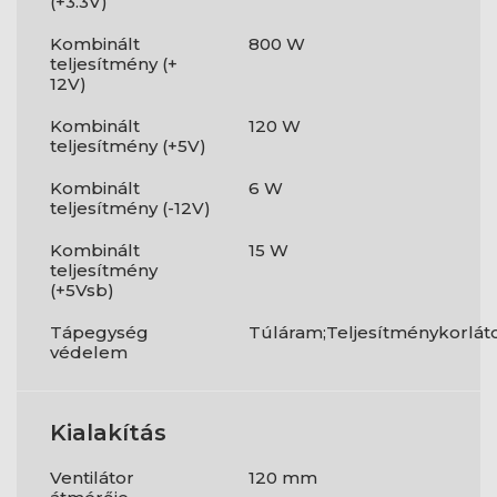
(+3.3V)
Kombinált
800 W
teljesítmény (+
12V)
Kombinált
120 W
teljesítmény (+5V)
Kombinált
6 W
teljesítmény (-12V)
Kombinált
15 W
teljesítmény
(+5Vsb)
Tápegység
Túláram;Teljesítménykorlát
védelem
Kialakítás
Ventilátor
120 mm