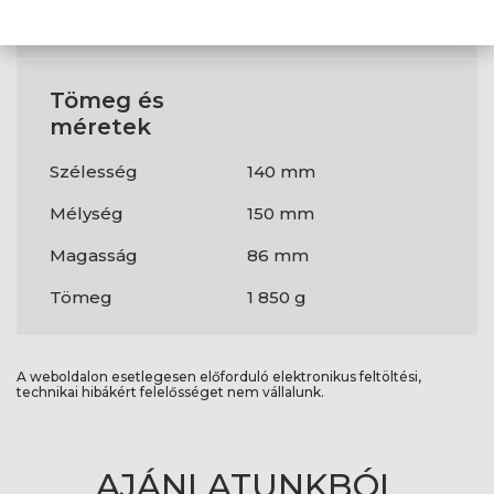
Alaplap
20+4 pin ATX
tápcsatlakozó
Tömeg és
méretek
Szélesség
140 mm
Mélység
150 mm
Magasság
86 mm
Tömeg
1 850 g
A weboldalon esetlegesen előforduló elektronikus feltöltési,
technikai hibákért felelősséget nem vállalunk.
AJÁNLATUNKBÓL