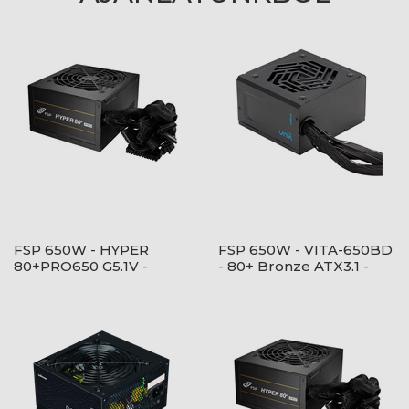
FSP 650W - HYPER
FSP 650W - VITA-650BD
80+PRO650 G5.1V -
- 80+ Bronze ATX3.1 -
Bulk/OEM - 80+ Bronze
Fekete Tápegység
- Fekete Tápegység