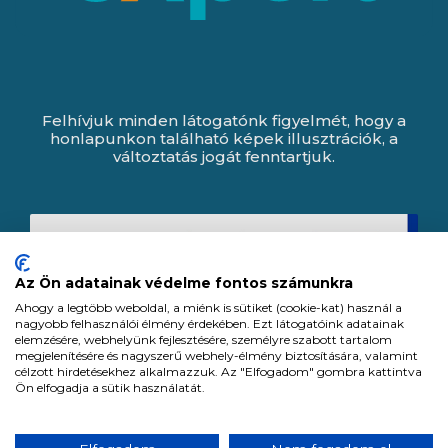
Felhívjuk minden látogatónk figyelmét, hogy a
honlapunkon található képek illusztrációk, a
változtatás jogát fenntartjuk.
Az Ön adatainak védelme fontos számunkra
Ahogy a legtöbb weboldal, a miénk is sütiket (cookie-kat) használ a
nagyobb felhasználói élmény érdekében. Ezt látogatóink adatainak
elemzésére, webhelyünk fejlesztésére, személyre szabott tartalom
megjelenítésére és nagyszerű webhely-élmény biztosítására, valamint
célzott hirdetésekhez alkalmazzuk. Az "Elfogadom" gombra kattintva
Ön elfogadja a sütik használatát.
Expert Zrt. © 1991 -
2026
.