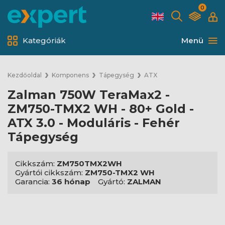
0
Kategóriák
Menü
Kezdőoldal
Komponens
Tápegység
ATX
Zalman 750W TeraMax2 -
ZM750-TMX2 WH - 80+ Gold -
ATX 3.0 - Moduláris - Fehér
Tápegység
Cikkszám:
ZM750TMX2WH
Gyártói cikkszám:
ZM750-TMX2 WH
Garancia:
36 hónap
Gyártó:
ZALMAN