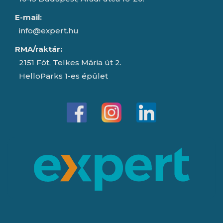
E-mail:
info@expert.hu
RMA/raktár:
2151 Fót, Telkes Mária út 2.
HelloParks 1-es épület