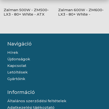
Zalman 500W - ZM500-
Zalman 600W - ZM600-
LX3 - 80+ White - ATX
LX3 - 80+ White -
12V Ver2.31 - nem
ATX12V Ver2.31 - nem
moduláris - Fekete
moduláris - Fekete
Tápegység
Tápegység
Navigáció
Hírek
Újdonságok
Kapcsolat
Letöltések
Gyártóink
Információ
Általános szerződési feltételek
Adatkezelési tájékoztató