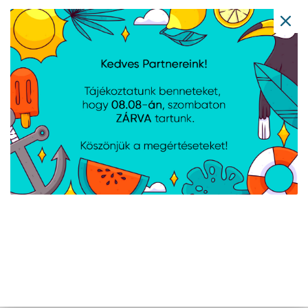
FSP 650W - HYPER
FSP 550W - HYPER
80+PRO650 G5.1V -
80+PRO550 BKB - 80+
Bulk/OEM - 80+ Bronze
Bronze - ATX12V V2.52 -
- Fekete Tápegység
Fekete Tápegység