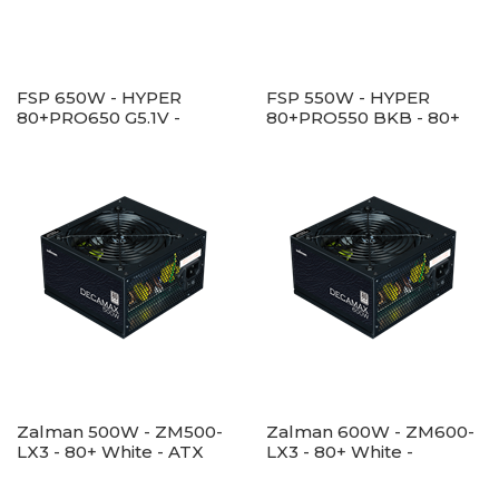
FSP 650W - HYPER
FSP 550W - HYPER
80+PRO650 G5.1V -
80+PRO550 BKB - 80+
Bulk/OEM - 80+ Bronze
Bronze - ATX12V V2.52 -
- Fekete Tápegység
Fekete Tápegység
Zalman 500W - ZM500-
Zalman 600W - ZM600-
LX3 - 80+ White - ATX
LX3 - 80+ White -
12V Ver2.31 - nem
ATX12V Ver2.31 - nem
moduláris - Fekete
moduláris - Fekete