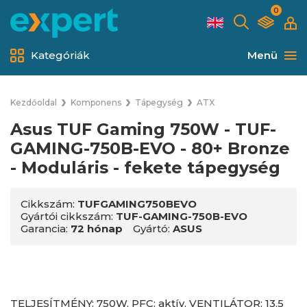
0
Kategóriák
Menü
Kezdőoldal
Komponens
Tápegység
ATX
Asus TUF Gaming 750W - TUF-
GAMING-750B-EVO - 80+ Bronze
- Moduláris - fekete tápegység
Cikkszám:
TUFGAMING750BEVO
Gyártói cikkszám:
TUF-GAMING-750B-EVO
Garancia:
72 hónap
Gyártó:
ASUS
TELJESÍTMÉNY: 750W, PFC: aktív, VENTILÁTOR: 13.5