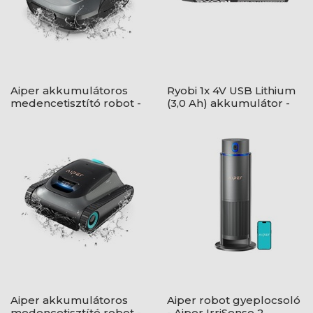
Aiper akkumulátoros
Ryobi 1x 4V USB Lithium
medencetisztító robot -
(3,0 Ah) akkumulátor -
Aiper Scuba SE
RB4L30
Aiper akkumulátoros
Aiper robot gyeplocsoló
medencetisztító robot -
- Aiper IrriSense 2