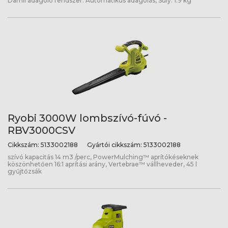
Damil adagoló rendszer: Automatikus adagolás, Súly: 1.9 kg
Ryobi 3000W lombszívó-fúvó -
RBV3000CSV
Cikkszám:
5133002188
Gyártói cikkszám:
5133002188
szívó kapacitás 14 m3 /perc, PowerMulching™ aprítókéseknek
köszönhetően 16:1 aprítási arány, Vertebrae™ vállheveder, 45 l
gyűjtőzsák