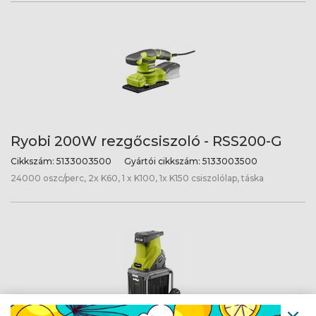
Ryobi 200W rezgőcsiszoló - RSS200-G
Cikkszám:
5133003500
Gyártói cikkszám:
5133003500
24000 oszc/perc, 2x K60, 1 x K100, 1x K150 csiszolólap, táska