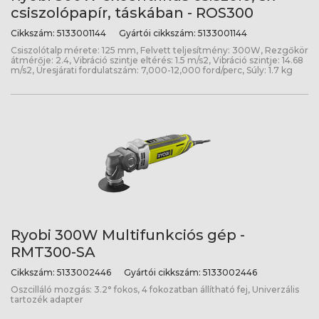
csiszolópapír, táskában - ROS300
Cikkszám:
5133001144
Gyártói cikkszám:
5133001144
Csiszolótalp mérete: 125 mm, Felvett teljesítmény: 300W, Rezgőkör
átmérője: 2.4, Vibráció szintje eltérés: 1.5 m/s2, Vibráció szintje: 14.68
m/s2, Üresjárati fordulatszám: 7,000-12,000 ford/perc, Súly: 1.7 kg
Ryobi 300W Multifunkciós gép -
RMT300-SA
Cikkszám:
5133002446
Gyártói cikkszám:
5133002446
Oszcilláló mozgás: 3.2° fokos, 4 fokozatban állítható fej, Univerzális
tartozék adapter