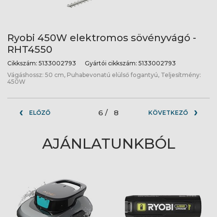
Ryobi 450W elektromos sövényvágó -
RHT4550
Cikkszám:
5133002793
Gyártói cikkszám:
5133002793
Vágáshossz: 50 cm, Puhabevonatú elülső fogantyú, Teljesítmény:
450W
6 /
8
ELŐZŐ
KÖVETKEZŐ
AJÁNLATUNKBÓL