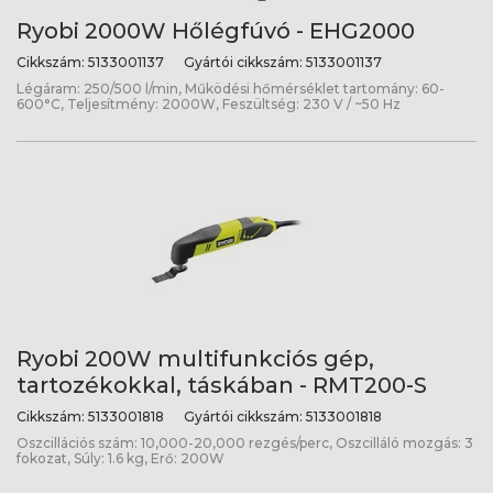
Ryobi 2000W Hőlégfúvó - EHG2000
Cikkszám:
5133001137
Gyártói cikkszám:
5133001137
Légáram: 250/500 l/min, Működési hőmérséklet tartomány: 60-
600°C, Teljesítmény: 2000W, Feszültség: 230 V / ~50 Hz
Ryobi 200W multifunkciós gép,
tartozékokkal, táskában - RMT200-S
Cikkszám:
5133001818
Gyártói cikkszám:
5133001818
Oszcillációs szám: 10,000-20,000 rezgés/perc, Oszcilláló mozgás: 3
fokozat, Súly: 1.6 kg, Erő: 200W