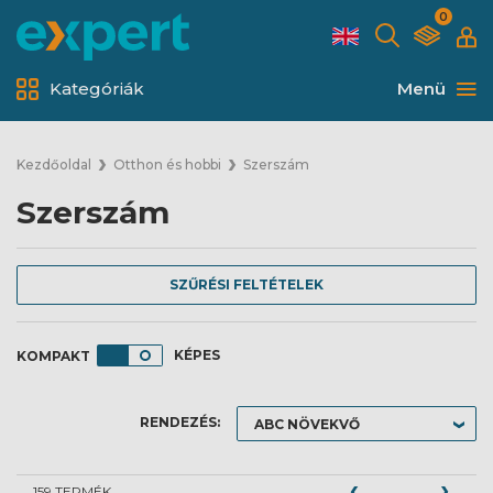
0
Kategóriák
Menü
Kezdőoldal
Otthon és hobbi
Szerszám
Szerszám
SZŰRÉSI FELTÉTELEK
KÉPES
RENDEZÉS:
159 TERMÉK