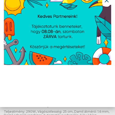
Ryobi 2500W komposztaprító -
RSH2545B
Cikkszám:
5133002512
Gyártói cikkszám:
5133002512
Gyűjtő tartály kapacitása: 40 l, Késes vágórendszer, Két
megfordítható edzett acél kés, Teljesítmény: 2500W
Ryobi 290W szegélynyíró, 25 cm vágási
szélességgel - RLT2925
Cikkszám:
5133002924
Gyártói cikkszám:
5133002924
Teljesitmény: 290W, Vágószélesség: 25 cm, Damil átmérő: 1.6 mm,