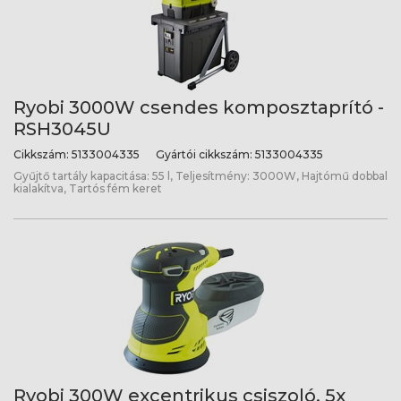
Ryobi 3000W csendes komposztaprító -
RSH3045U
Cikkszám:
5133004335
Gyártói cikkszám:
5133004335
Gyűjtő tartály kapacitása: 55 l, Teljesítmény: 3000W, Hajtómű dobbal
kialakítva, Tartós fém keret
Ryobi 300W excentrikus csiszoló, 5x