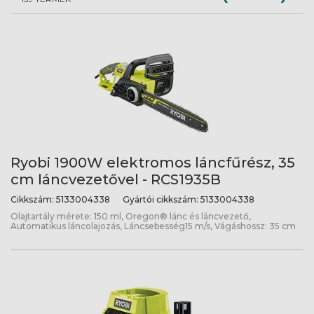
Ryobi 1900W elektromos láncfűrész, 35
cm láncvezetővel - RCS1935B
Cikkszám:
5133004338
Gyártói cikkszám:
5133004338
Olajtartály mérete: 150 ml, Oregon® lánc és láncvezető,
Automatikus láncolajozás, Láncsebesség15 m/s, Vágáshossz: 35 cm