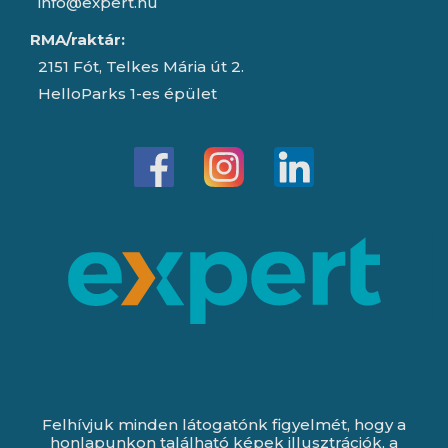
info@expert.hu
RMA/raktár:
2151 Fót, Telkes Mária út 2.
HelloParks 1-es épület
Felhívjuk minden látogatónk figyelmét, hogy a
honlapunkon található képek illusztrációk, a