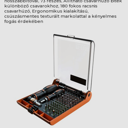
hosszabbítóval, 73 részes, Állítható csavarhúzó bitek
különböző csavarokhoz, 180 fokos racsnis
csavarhúzó, Ergonomikus kialakítású,
csúszásmentes texturált markolattal a kényelmes
fogás érdekében