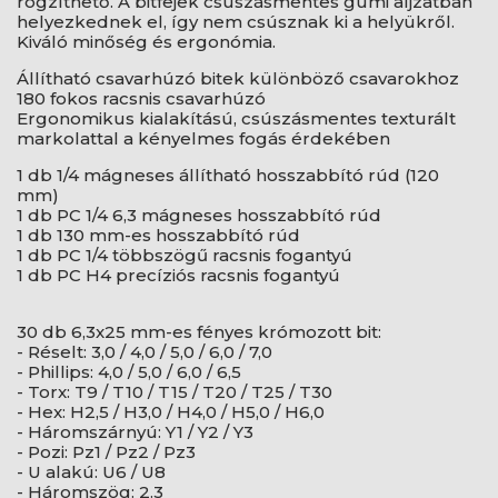
rögzíthető. A bitfejek csúszásmentes gumi aljzatban
helyezkednek el, így nem csúsznak ki a helyükről.
Kiváló minőség és ergonómia.
Állítható csavarhúzó bitek különböző csavarokhoz
180 fokos racsnis csavarhúzó
Ergonomikus kialakítású, csúszásmentes texturált
markolattal a kényelmes fogás érdekében
1 db 1/4 mágneses állítható hosszabbító rúd (120
mm)
1 db PC 1/4 6,3 mágneses hosszabbító rúd
1 db 130 mm-es hosszabbító rúd
1 db PC 1/4 többszögű racsnis fogantyú
1 db PC H4 precíziós racsnis fogantyú
30 db 6,3x25 mm-es fényes krómozott bit:
- Réselt: 3,0 / 4,0 / 5,0 / 6,0 / 7,0
- Phillips: 4,0 / 5,0 / 6,0 / 6,5
- Torx: T9 / T10 / T15 / T20 / T25 / T30
- Hex: H2,5 / H3,0 / H4,0 / H5,0 / H6,0
- Háromszárnyú: Y1 / Y2 / Y3
- Pozi: Pz1 / Pz2 / Pz3
- U alakú: U6 / U8
- Háromszög: 2.3