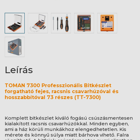
Leírás
TOMAN 7300 Professzionális Bitkészlet
forgatható fejes, racsnis csavarhúzóval és
hosszabbítóval 73 részes (TT-7300)
Komplett bitkészlet kiváló fogású csúszásmentesen
kialakított racsnis csavarhúzókkal. Minden egyben,
ami a ház körüli munkákhoz elengedhetetlen. Kis
mérete és könnyű súlya miatt bárhova vihető. Falra