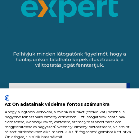
Felhívjuk minden látogatónk figyelmét, hogy a
honlapunkon található képek illusztrációk, a
változtatás jogát fenntartjuk.
Az Ön adatainak védelme fontos számunkra
Ahogy a legtöbb weboldal, a miénk is sütiket (cookie-kat) használ a
nagyobb felhasználói élmény érdekében. Ezt látogatóink adatainak
elemzésére, webhelyünk fejlesztésére, személyre szabott tartalom
megjelenítésére és nagyszerű webhely-élmény biztosítására, valamint
célzott hirdetésekhez alkalmazzuk. Az "Elfogadom" gombra kattintva
Ön elfogadja a sütik használatát.