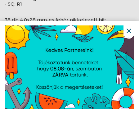
- SQ: R1
38 db 4,0x28 mm-es fehér nikkelezett bit:
- Réselt: 1,0 / 1,5 / 2,0 / 2,5 / 3,0 / 3,5 / 4,0
- Phillips: 1,0 / 1,5 / 2,0 / 2,5 / 3,5
- Torx: T3 / T4 / T5 / T5 / T6 / T7 / T8 / T9 / T10 / T15 /
T20
- Hex: H0,9 / H1,3 / H1,5 / H2,0 / H2,5 / H3,0 / H3,5 / H4,0
/ H4,5 / H5,0 / H6,0
- Háromszög: 2.0 / 2.3
- Háromszárnyú: Y2.0
- Pentalobe (csillag): 0,8
- U alakú: U2.6
AJÁNLATUNKBÓL