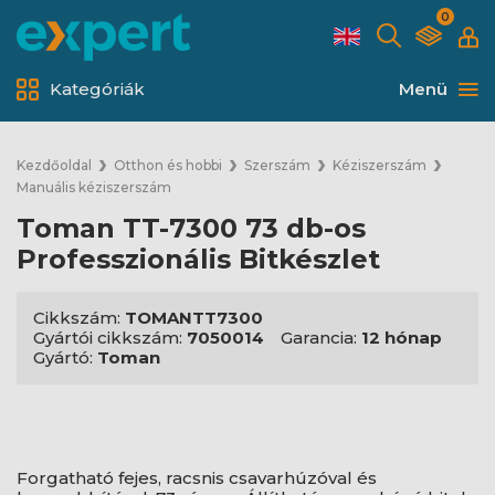
0
Kategóriák
Menü
Kezdőoldal
Otthon és hobbi
Szerszám
Kéziszerszám
Manuális kéziszerszám
Toman TT-7300 73 db-os
Professzionális Bitkészlet
Cikkszám:
TOMANTT7300
Gyártói cikkszám:
7050014
Garancia:
12 hónap
Gyártó:
Toman
Forgatható fejes, racsnis csavarhúzóval és