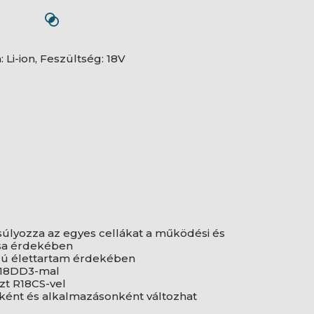
Li-ion, Feszültség: 18V
nsúlyozza az egyes cellákat a működési és
lása érdekében
zú élettartam érdekében
 R18DD3-mal
zt R18CS-vel
ént és alkalmazásonként változhat