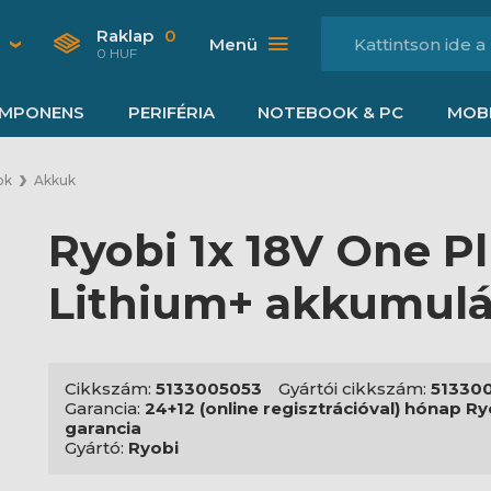
Raklap
0
Menü
0 HUF
MPONENS
PERIFÉRIA
NOTEBOOK & PC
MOBI
ok
Akkuk
Ryobi 1x 18V One P
Lithium+ akkumulá
Cikkszám:
5133005053
Gyártói cikkszám:
51330
Garancia:
24+12 (online regisztrációval) hónap Ry
garancia
Gyártó:
Ryobi