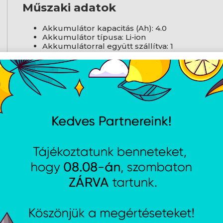
Műszaki adatok
Akkumulátor kapacitás (Ah): 4.0
Akkumulátor típusa: Li-ion
Akkumulátorral együtt szállítva: 1
Erő: 18V
Feszültség (V): 18
Töltővel együtt: Nem
AJÁNLATUNKBÓL