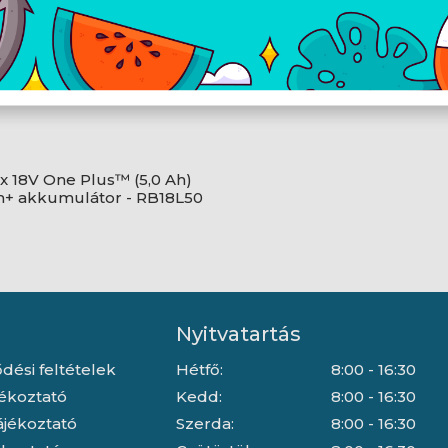
1x 18V One Plus™ (5,0 Ah)
m+ akkumulátor - RB18L50
Nyitvatartás
dési feltételek
Hétfő:
8:00 - 16:30
jékoztató
Kedd:
8:00 - 16:30
ájékoztató
Szerda:
8:00 - 16:30