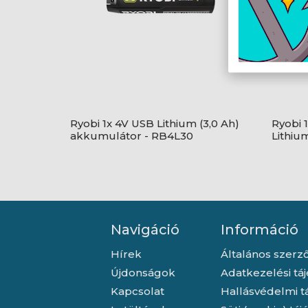
Ryobi 1x 4V USB Lithium (3,0 Ah)
Ryobi 
akkumulátor - RB4L30
Lithiu
Navigáció
Információ
Hírek
Általános szerző
Újdonságok
Adatkezelési tá
Kapcsolat
Hallásvédelmi t