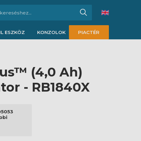
L ESZKÖZ
KONZOLOK
PIACTÉR
lus™ (4,0 Ah)
tor - RB1840X
05053
obi