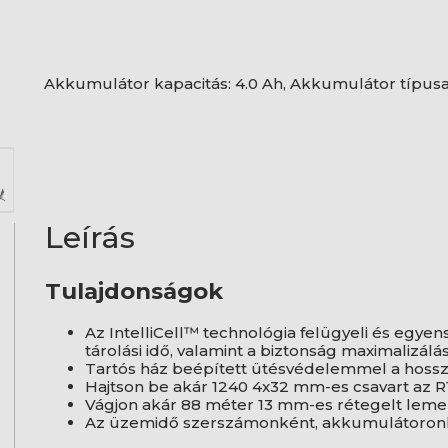
Akkumulátor kapacitás: 4.0 Ah, Akkumulátor típusa: 
Leírás
Tulajdonságok
Az IntelliCell™ technológia felügyeli és egye
tárolási idő, valamint a biztonság maximalizá
Tartós ház beépített ütésvédelemmel a hoss
Hajtson be akár 1240 4x32 mm-es csavart az
Vágjon akár 88 méter 13 mm-es rétegelt leme
Az üzemidő szerszámonként, akkumulátoronk