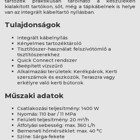
tartozék praktikusan tárolható a készüléken
kialakított tartókon, sőt, még a tápkábelnek is helye
van az integrált kábeltartó nyílásban.
Tulajdonságok
Integrált kábelnyílás
Kényelmes tartozéktároló
Tisztítószer-használat: felszívótömlő a
tisztítószerekhez
Quick Connect rendszer
Beépített vízszűrő
Alkalmazási területek: Kerékpárok, Kerti
szerszámok és eszközök, Teraszra vagy
erkélyre való kerti bútorok
Műszaki adatok
Csatlakozási teljesítmény: 1400 W
Nyomás: 110 bar / 11 MPa
Felületi teljesítmény: 20 m²/h
Átfolyási sebesség: max. 360 L/h
Bemeneti hőmérséklet: max. 40 °C
Színe: Sárga-fekete