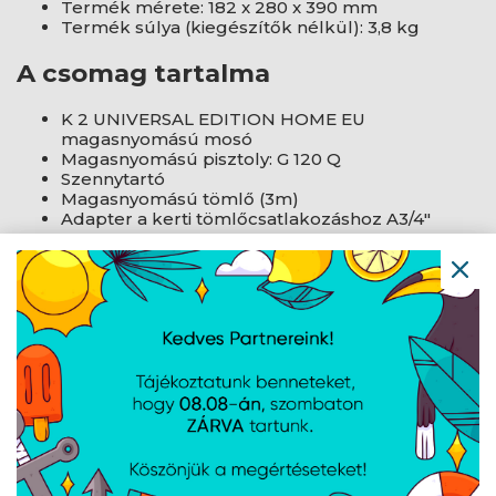
Termék mérete: 182 x 280 x 390 mm
Termék súlya (kiegészítők nélkül): 3,8 kg
A csomag tartalma
K 2 UNIVERSAL EDITION HOME EU
magasnyomású mosó
Magasnyomású pisztoly: G 120 Q
Szennytartó
Magasnyomású tömlő (3m)
Adapter a kerti tömlőcsatlakozáshoz A3/4"
Termék gyártói oldala
AJÁNLATUNKBÓL