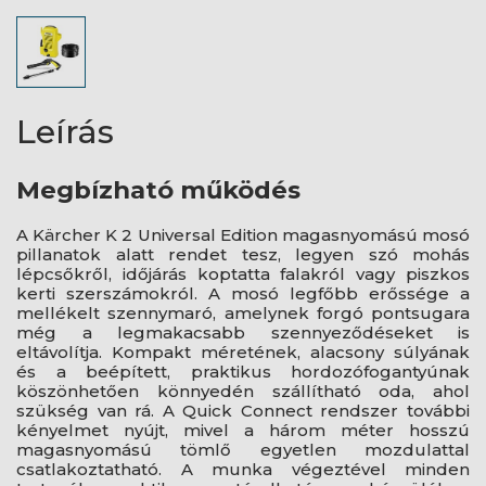
Leírás
Megbízható működés
A Kärcher K 2 Universal Edition magasnyomású mosó
pillanatok alatt rendet tesz, legyen szó mohás
lépcsőkről, időjárás koptatta falakról vagy piszkos
kerti szerszámokról. A mosó legfőbb erőssége a
mellékelt szennymaró, amelynek forgó pontsugara
még a legmakacsabb szennyeződéseket is
eltávolítja. Kompakt méretének, alacsony súlyának
és a beépített, praktikus hordozófogantyúnak
köszönhetően könnyedén szállítható oda, ahol
szükség van rá. A Quick Connect rendszer további
kényelmet nyújt, mivel a három méter hosszú
magasnyomású tömlő egyetlen mozdulattal
csatlakoztatható. A munka végeztével minden