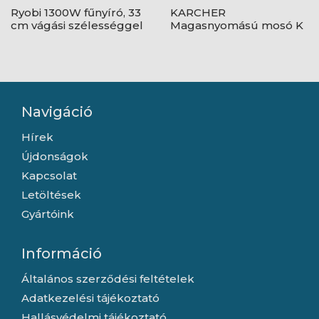
Ryobi 1300W fűnyíró, 33
KARCHER
cm vágási szélességgel
Magasnyomású mosó K
- RLM13E33S
5 Basic 1.180-580.0
Navigáció
Hírek
Újdonságok
Kapcsolat
Letöltések
Gyártóink
Információ
Általános szerződési feltételek
Adatkezelési tájékoztató
Hallásvédelmi tájékoztató