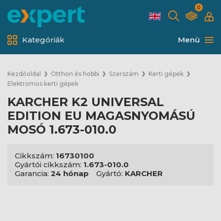
0
Kategóriák
Menü
Kezdőoldal
Otthon és hobbi
Szerszám
Kerti gépek
Elektromos kerti gépek
KARCHER K2 UNIVERSAL
EDITION EU MAGASNYOMÁSÚ
MOSÓ 1.673-010.0
Cikkszám:
16730100
Gyártói cikkszám:
1.673-010.0
Garancia:
24 hónap
Gyártó:
KARCHER