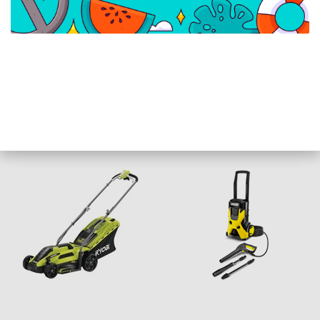
KARCHER K7 WCM
Ryobi 290W
MAGASNYOMÁSÚ MOSÓ
szegélynyíró, 25 cm
1.317-400.0
vágási szélességgel -
RLT2925