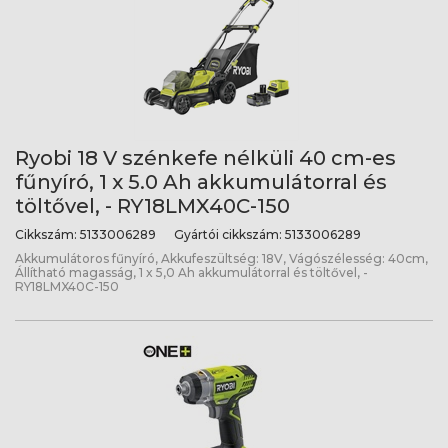
Ryobi 18 V szénkefe nélküli 40 cm-es
fűnyíró, 1 x 5.0 Ah akkumulátorral és
töltővel, - RY18LMX40C-150
Cikkszám:
5133006289
Gyártói cikkszám:
5133006289
Akkumulátoros fűnyíró, Akkufeszültség: 18V, Vágószélesség: 40cm,
Állítható magasság, 1 x 5,0 Ah akkumulátorral és töltővel, -
RY18LMX40C-150