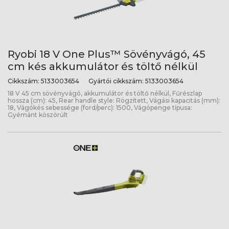
Ryobi 18 V One Plus™ Sövényvágó, 45
cm kés akkumulátor és töltő nélkül
Cikkszám:
5133003654
Gyártói cikkszám:
5133003654
18 V 45 cm sövényvágó, akkumulátor és töltő nélkül, Fűrészlap
hossza (cm): 45, Rear handle style: Rögzített, Vágási kapacitás (mm):
18, Vágókés sebessége (ford/perc): 1500, Vágópenge típusa:
Gyémánt köszörült