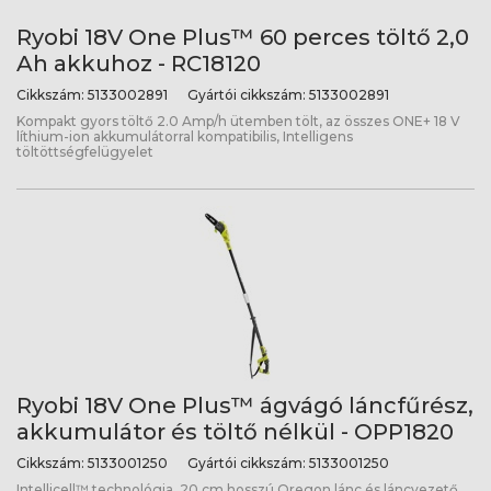
Ryobi 18V One Plus™ 60 perces töltő 2,0
Ah akkuhoz - RC18120
Cikkszám:
5133002891
Gyártói cikkszám:
5133002891
Kompakt gyors töltő 2.0 Amp/h ütemben tölt, az összes ONE+ 18 V
líthium-ion akkumulátorral kompatibilis, Intelligens
töltöttségfelügyelet
Ryobi 18V One Plus™ ágvágó láncfűrész,
akkumulátor és töltő nélkül - OPP1820
Cikkszám:
5133001250
Gyártói cikkszám:
5133001250
Intellicell™ technológia, 20 cm hosszú Oregon lánc és láncvezető,