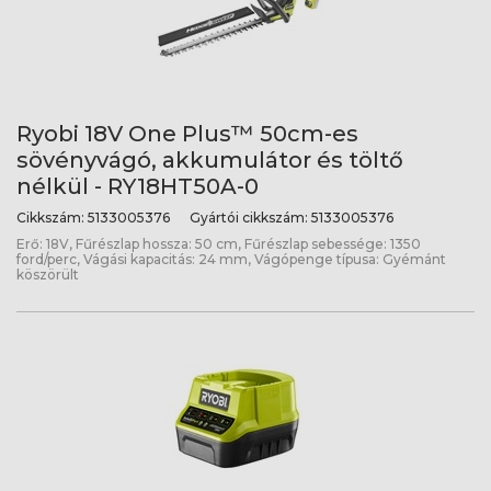
Ryobi 18V One Plus™ 50cm-es
sövényvágó, akkumulátor és töltő
nélkül - RY18HT50A-0
Cikkszám:
5133005376
Gyártói cikkszám:
5133005376
Erő: 18V, Fűrészlap hossza: 50 cm, Fűrészlap sebessége: 1350
ford/perc, Vágási kapacitás: 24 mm, Vágópenge típusa: Gyémánt
köszörült