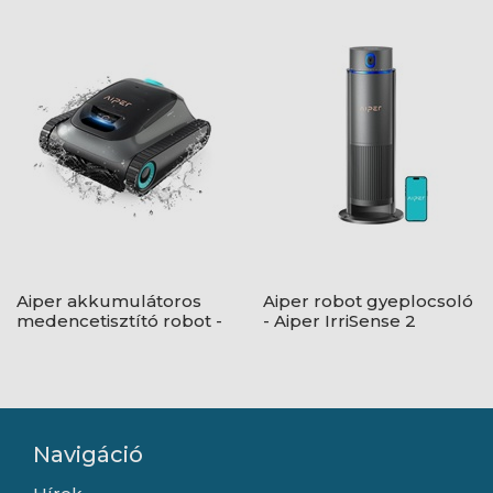
Aiper Scuba SE
RB4L30
Aiper akkumulátoros
Aiper robot gyeplocsoló
medencetisztító robot -
- Aiper IrriSense 2
Aiper Scuba S1
Navigáció