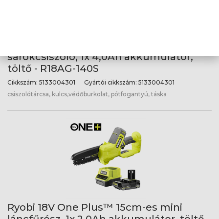
Ryobi 18V One Plus™ 115mm-es
sarokcsiszoló, 1x 4,0Ah akkumulátor,
töltő - R18AG-140S
Cikkszám:
5133004301
Gyártói cikkszám:
5133004301
csiszolótárcsa, kulcs,védőburkolat, pótfogantyú, táska
Ryobi 18V One Plus™ 15cm-es mini