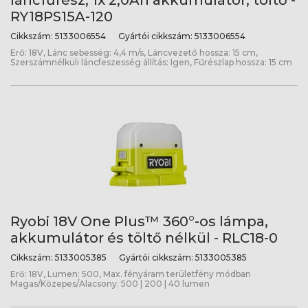
láncfűrész, 1x 2,0Ah akkumulátor, töltő -
RY18PS15A-120
Cikkszám:
5133006554
Gyártói cikkszám:
5133006554
Erő: 18V, Lánc sebesség: 4,4 m/s, Láncvezető hossza: 15 cm,
Szerszámnélküli láncfeszesség állítás: Igen, Fűrészlap hossza: 15 cm
Ryobi 18V One Plus™ 360°-os lámpa,
akkumulátor és töltő nélkül - RLC18-0
Cikkszám:
5133005385
Gyártói cikkszám:
5133005385
Erő: 18V, Lumen: 500, Max. fényáram területfény módban
Magas/Közepes/Alacsony: 500 | 200 | 40 lumen