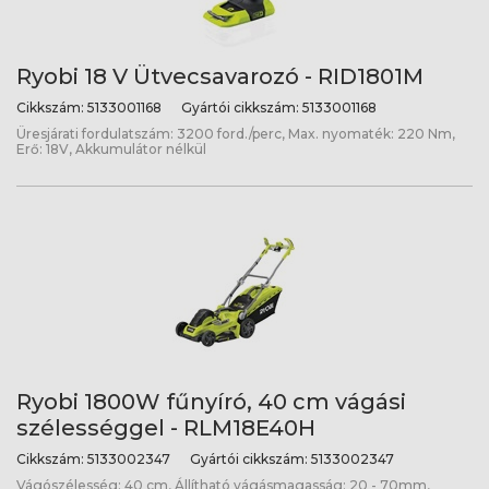
Ryobi 18 V Ütvecsavarozó - RID1801M
Cikkszám:
5133001168
Gyártói cikkszám:
5133001168
Üresjárati fordulatszám: 3200 ford./perc, Max. nyomaték: 220 Nm,
Erő: 18V, Akkumulátor nélkül
Ryobi 1800W fűnyíró, 40 cm vágási
szélességgel - RLM18E40H
Cikkszám:
5133002347
Gyártói cikkszám:
5133002347
Vágószélesség: 40 cm, Állítható vágásmagasság: 20 - 70mm,