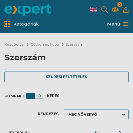
0
Kategóriák
Menü
Kezdőoldal
Otthon és hobbi
Szerszám
Szerszám
SZŰRÉSI FELTÉTELEK
KÉPES
RENDEZÉS:
159 TERMÉK