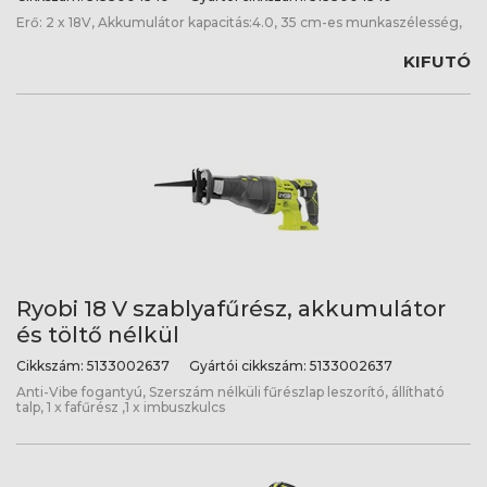
Erő: 2 x 18V, Akkumulátor kapacitás:4.0, 35 cm-es munkaszélesség,
KIFUTÓ
Ryobi 18 V szablyafűrész, akkumulátor
és töltő nélkül
Cikkszám:
5133002637
Gyártói cikkszám:
5133002637
Anti-Vibe fogantyú, Szerszám nélküli fűrészlap leszorító, állítható
talp, 1 x fafűrész ,1 x imbuszkulcs