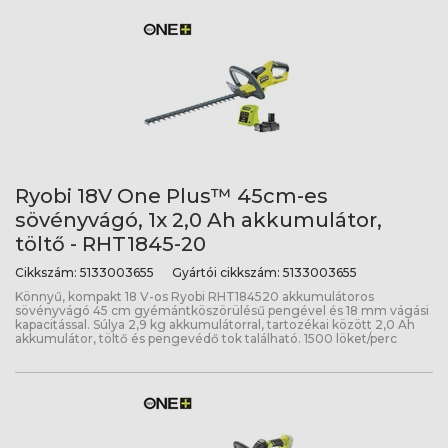
Ryobi 18V One Plus™ 45cm-es
sövényvágó, 1x 2,0 Ah akkumulátor,
töltő - RHT1845-20
Cikkszám:
5133003655
Gyártói cikkszám:
5133003655
Könnyű, kompakt 18 V-os Ryobi RHT184520 akkumulátoros
sövényvágó 45 cm gyémántköszörülésű pengével és 18 mm vágási
kapacitással. Súlya 2,9 kg akkumulátorral, tartozékai között 2,0 Ah
akkumulátor, töltő és pengevédő tok található. 1500 löket/perc