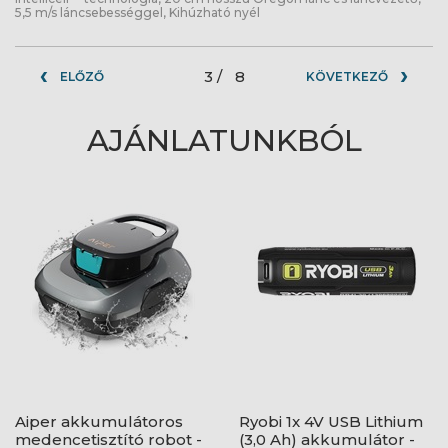
5,5 m/s láncsebességgel, Kihúzható nyél
3 /
8
ELŐZŐ
KÖVETKEZŐ
AJÁNLATUNKBÓL
Aiper akkumulátoros
Ryobi 1x 4V USB Lithium
medencetisztító robot -
(3,0 Ah) akkumulátor -