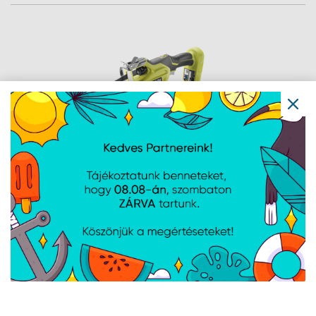
Ryobi 18V One Plus™ kézi ágvágó,
akkumulátor és töltő nélkül - RY18PSA-0
Cikkszám:
5133004594
Gyártói cikkszám:
5133004594
80 mm vágási kapacitás, Beépített ágvágó pofa. (8 TPI) és (6 TPI)
késekkel szállítva, Súly akkumulátor nélkül: 0.9 kg, Súly
akkumulátorral: 1.3 kg