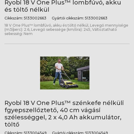
Ryobi 18 V One Plus™ lombfúvó, akku
és töltő nélkül
Cikkszám:
5133002663
Gyártói cikkszám:
5133002663
18 V One Plus™ lombfúvó, akku és töltő nélkül, Levegő mennyisége
(m3/perc): 2.6, Levegő sebessége (km/óra): 245, Változtatható
sebesség: Nem
Ryobi 18 V One Plus™ szénkefe nélküli
fgyepszellőztető, 40 cm vágási
szélességgel, 2 x 4,0 Ah akkumulátor,
töltő
Cikkszám:
5133004549
Gyártói cikkszám:
5133004549