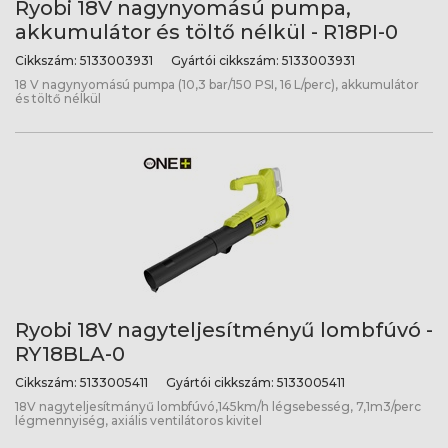
Ryobi 18V nagynyomású pumpa,
akkumulátor és töltő nélkül - R18PI-0
Cikkszám:
5133003931
Gyártói cikkszám:
5133003931
18 V nagynyomású pumpa (10,3 bar/150 PSI, 16 L/perc), akkumulátor
és töltő nélkül
Ryobi 18V nagyteljesítményű lombfúvó -
RY18BLA-0
Cikkszám:
5133005411
Gyártói cikkszám:
5133005411
18V nagyteljesítmányű lombfúvó,145km/h légsebesség, 7,1m3/perc
légmennyiség, axiális ventilátoros kivitel