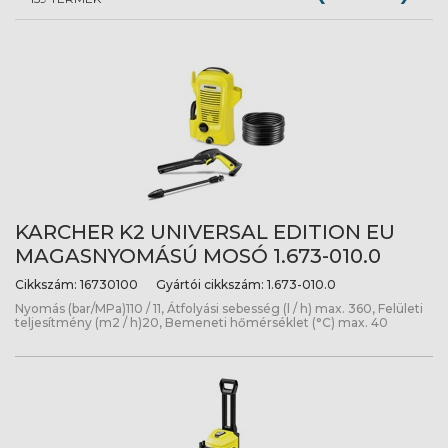
KARCHER K2 UNIVERSAL EDITION EU
MAGASNYOMÁSÚ MOSÓ 1.673-010.0
Cikkszám:
16730100
Gyártói cikkszám:
1.673-010.0
Nyomás (bar/MPa)110 / 11, Átfolyási sebesség (l / h) max. 360, Felületi
teljesítmény (m2 / h)20, Bemeneti hőmérséklet (°C) max. 40