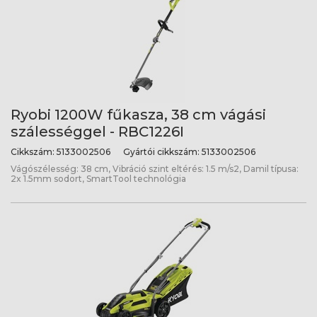
Ryobi 1200W fűkasza, 38 cm vágási
szálességgel - RBC1226I
Cikkszám:
5133002506
Gyártói cikkszám:
5133002506
Vágószélesség: 38 cm, Vibráció szint eltérés: 1.5 m/s2, Damil típusa:
2x 1.5mm sodort, SmartTool technológia