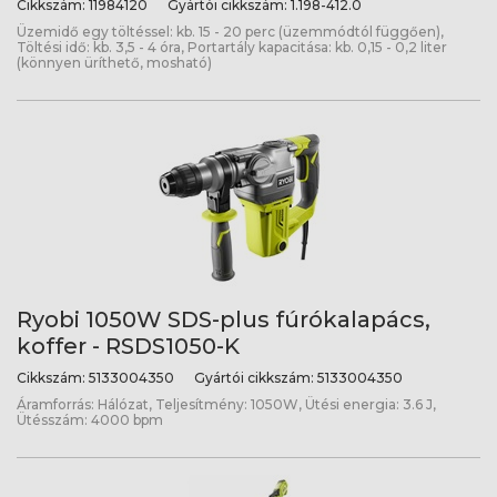
Cikkszám:
11984120
Gyártói cikkszám:
1.198-412.0
Üzemidő egy töltéssel: kb. 15 - 20 perc (üzemmódtól függően),
Töltési idő: kb. 3,5 - 4 óra, Portartály kapacitása: kb. 0,15 - 0,2 liter
(könnyen üríthető, mosható)
Ryobi 1050W SDS-plus fúrókalapács,
koffer - RSDS1050-K
Cikkszám:
5133004350
Gyártói cikkszám:
5133004350
Áramforrás: Hálózat, Teljesítmény: 1050W, Ütési energia: 3.6 J,
Ütésszám: 4000 bpm