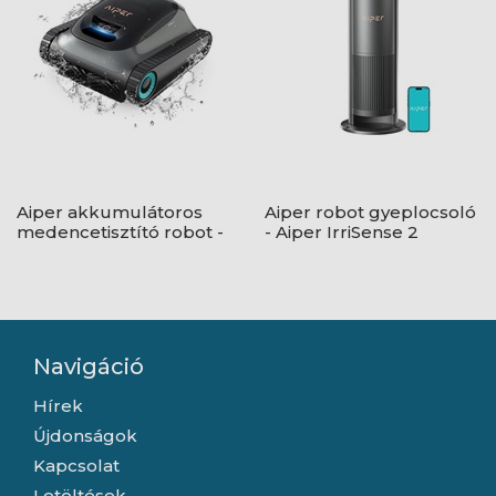
Aiper akkumulátoros
Aiper robot gyeplocsoló
medencetisztító robot -
- Aiper IrriSense 2
Aiper Scuba S1
Navigáció
Hírek
Újdonságok
Kapcsolat
Letöltések