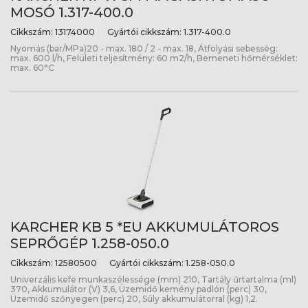
MOSÓ 1.317-400.0
Cikkszám:
13174000
Gyártói cikkszám:
1.317-400.0
Nyomás (bar/MPa)20 - max. 180 / 2 - max. 18, Átfolyási sebesség:
max. 600 l/h, Felületi teljesítmény: 60 m2/h, Bemeneti hőmérséklet:
max. 60°C
KARCHER KB 5 *EU AKKUMULÁTOROS
SEPRŐGÉP 1.258-050.0
Cikkszám:
12580500
Gyártói cikkszám:
1.258-050.0
Univerzális kefe munkaszélessége (mm) 210, Tartály űrtartalma (ml)
370, Akkumulátor (V) 3,6, Üzemidő kemény padlón (perc) 30,
Üzemidő szőnyegen (perc) 20, Súly akkumulátorral (kg) 1,2.