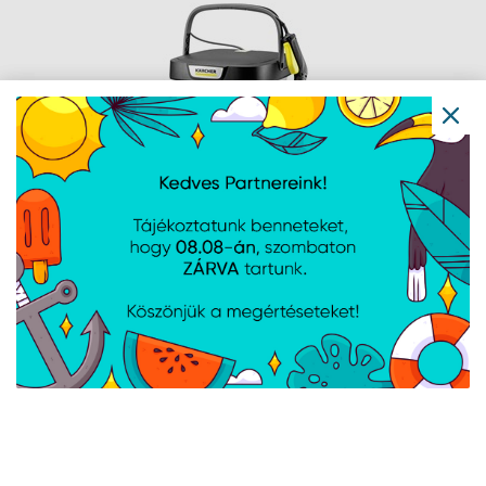
KARCHER OC3 FOLDABLE
AKKUMULÁTOROS MOBIL KÜLTÉRI
TISZTÍTÓ 1.599-300.0
Cikkszám:
15993000
Gyártói cikkszám:
1.599-300.0
Nyomástartomány: Alacsony nyomás, Átfolyási sebesség (l/min)max.
2, Akkumulátor típusa: Lítiumion-akkumulátor, Akkumulátor-
menetidő (min)max. 15, Akkumulátor feltöltési ideje (h) 2,25