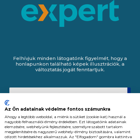
Felhívjuk minden látogatónk figyelmét, hogy a
honlapunkon található képek illusztrációk, a
változtatás jogát fenntartjuk.
Az Ön adatainak védelme fontos számunkra
Ahogy a legtöbb weboldal, a miénk is sütiket (cookie-kat) használ a
nagyobb felhasználói élmény érdekében. Ezt látogatóink adatainak
elemzésére, webhelyünk fejlesztésére, személyre szabott tartalom
megjelenítésére és nagyszerű webhely-élmény biztosítására, valamint
célzott hirdetésekhez alkalmazzuk. Az "Elfogadom" gombra kattintva