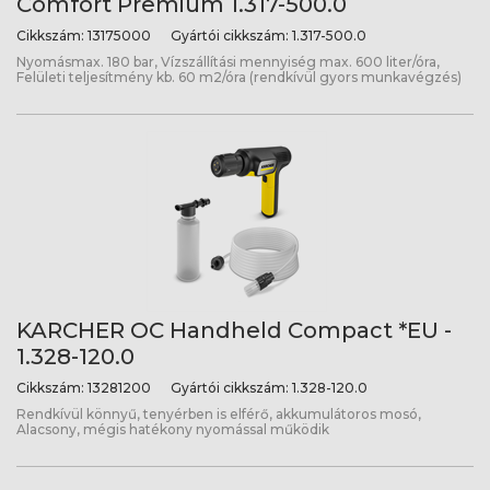
Comfort Premium 1.317-500.0
Cikkszám:
13175000
Gyártói cikkszám:
1.317-500.0
Nyomásmax. 180 bar, Vízszállítási mennyiség max. 600 liter/óra,
Felületi teljesítmény kb. 60 m2/óra (rendkívül gyors munkavégzés)
KARCHER OC Handheld Compact *EU -
1.328-120.0
Cikkszám:
13281200
Gyártói cikkszám:
1.328-120.0
Rendkívül könnyű, tenyérben is elférő, akkumulátoros mosó,
Alacsony, mégis hatékony nyomással működik