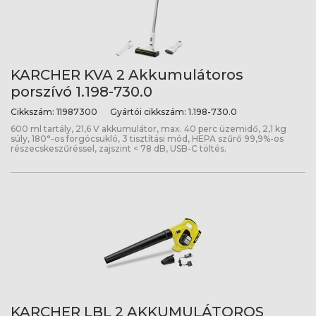
KARCHER KVA 2 Akkumulátoros
porszívó 1.198-730.0
Cikkszám:
11987300
Gyártói cikkszám:
1.198-730.0
600 ml tartály, 21,6 V akkumulátor, max. 40 perc üzemidő, 2,1 kg
súly, 180°-os forgócsukló, 3 tisztítási mód, HEPA szűrő 99,9%-os
részecskeszűréssel, zajszint < 78 dB, USB-C töltés.
KARCHER LBL 2 AKKUMULÁTOROS