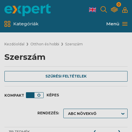
0
Kategóriák
Menü
Kezdőoldal
Otthon és hobbi
Szerszám
Szerszám
SZŰRÉSI FELTÉTELEK
KÉPES
RENDEZÉS:
159 TERMÉK