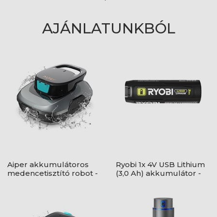
AJÁNLATUNKBÓL
Aiper akkumulátoros
Ryobi 1x 4V USB Lithium
medencetisztító robot -
(3,0 Ah) akkumulátor -
Aiper Scuba SE
RB4L30