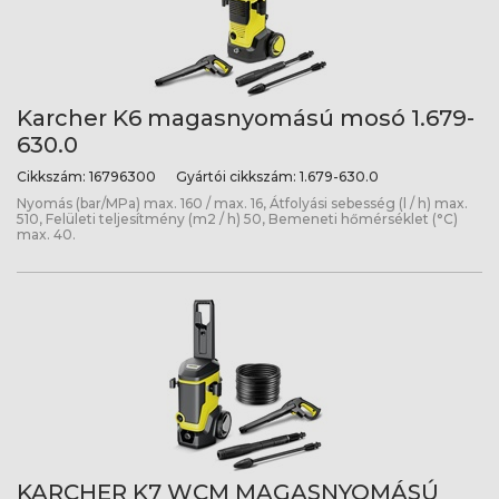
Karcher K6 magasnyomású mosó 1.679-
630.0
Cikkszám:
16796300
Gyártói cikkszám:
1.679-630.0
Nyomás (bar/MPa) max. 160 / max. 16, Átfolyási sebesség (l / h) max.
510, Felületi teljesítmény (m2 / h) 50, Bemeneti hőmérséklet (°C)
max. 40.
KARCHER K7 WCM MAGASNYOMÁSÚ