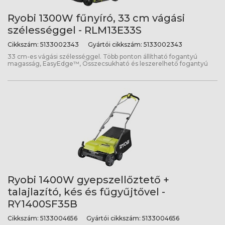
Ryobi 1300W fűnyíró, 33 cm vágási
szélességgel - RLM13E33S
Cikkszám:
5133002343
Gyártói cikkszám:
5133002343
33 cm-es vágási szélességgel. Több ponton állítható fogantyú
magasság, EasyEdge™, Összecsukható és leszerelhető fogantyú
Ryobi 1400W gyepszellőztető +
talajlazító, kés és fűgyűjtővel -
RY1400SF35B
Cikkszám:
5133004656
Gyártói cikkszám:
5133004656