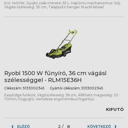
Erő: 1400W, Gyűjtő zsák mérete: 55 L, Hajtómű mechanizmus: Szíj,
Vágási szélesség: 35 cm, Talajlazító henger 16 acél késsel
Ryobi 1500 W fűnyíró, 36 cm vágási
szélességgel - RLM15E36H
Cikkszám:
5133002345
Gyártói cikkszám:
5133002345
EasyEdge funkció, Vágószélesség: 36 cm, Állítható magasság: 20 -
70mm, Fűgyűjtő, Vertebrae ergonómikus fogantyú
KIFUTÓ
2 /
8
ELŐZŐ
KÖVETKEZŐ