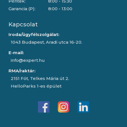
Péntek:
8:00 - 15:30
Garancia (P):
8:00 - 13:00
Kapcsolat
Iroda/ügyfélszolgálat:
1043 Budapest, Aradi utca 16-20.
E-mail:
info@expert.hu
RMA/raktár:
2151 Fót, Telkes Mária út 2.
HelloParks 1-es épület