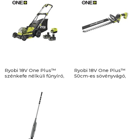
Ryobi 18V One Plus™
Ryobi 18V One Plus™
szénkefe nélküli fűnyíró,
50cm-es sövényvágó,
40cm vágási
akkumulátor és töltő
szélességgel, 2x 4,0Ah
nélkül - RY18HT50A-0
akkumulátor, töltő -
RY18LMX40C-240