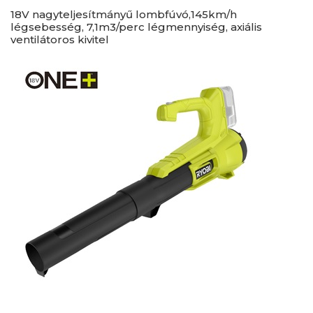
18V nagyteljesítmányű lombfúvó,145km/h
légsebesség, 7,1m3/perc légmennyiség, axiális
ventilátoros kivitel