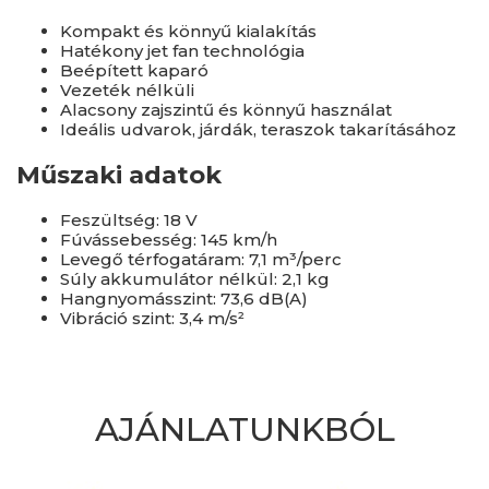
Kompakt és könnyű kialakítás
Hatékony jet fan technológia
Beépített kaparó
Vezeték nélküli
Alacsony zajszintű és könnyű használat
Ideális udvarok, járdák, teraszok takarításához
Műszaki adatok
Feszültség: 18 V
Fúvássebesség: 145 km/h
Levegő térfogatáram: 7,1 m³/perc
Súly akkumulátor nélkül: 2,1 kg
Hangnyomásszint: 73,6 dB(A)
Vibráció szint: 3,4 m/s²
AJÁNLATUNKBÓL