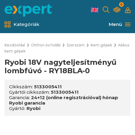
0
Kategóriák
Menü
Kezdőoldal
Otthon és hobbi
Szerszám
Kerti gépek
Akkus
kerti gépek
Ryobi 18V nagyteljesítményű
lombfúvó - RY18BLA-0
Cikkszám:
5133005411
Gyártói cikkszám:
5133005411
Garancia:
24+12 (online regisztrációval) hónap
Ryobi garancia
Gyártó:
Ryobi