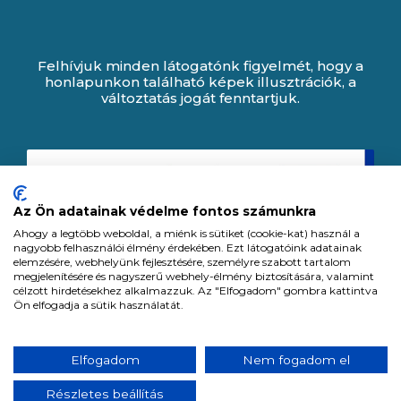
Felhívjuk minden látogatónk figyelmét, hogy a
honlapunkon található képek illusztrációk, a
változtatás jogát fenntartjuk.
Az Ön adatainak védelme fontos számunkra
Ahogy a legtöbb weboldal, a miénk is sütiket (cookie-kat) használ a
nagyobb felhasználói élmény érdekében. Ezt látogatóink adatainak
elemzésére, webhelyünk fejlesztésére, személyre szabott tartalom
megjelenítésére és nagyszerű webhely-élmény biztosítására, valamint
célzott hirdetésekhez alkalmazzuk. Az "Elfogadom" gombra kattintva
Ön elfogadja a sütik használatát.
Expert Zrt. © 1991 -
2026
.
Elfogadom
Nem fogadom el
Minden jog fenntartva. All rights reserved.
Részletes beállítás
Tervezte és készítette: