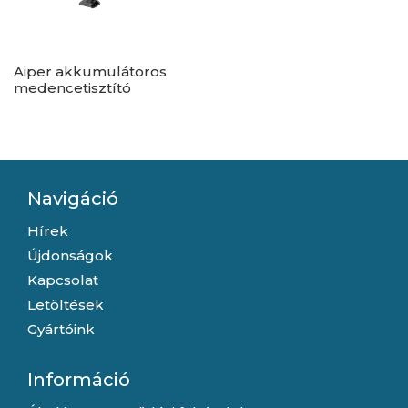
Aiper akkumulátoros
medencetisztító
porszívó - PilotFlow X1
Navigáció
Hírek
Újdonságok
Kapcsolat
Letöltések
Gyártóink
Információ