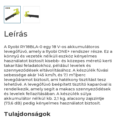
Leírás
A Ryobi RY18BLA-0 egy 18 V-os akkumulátoros
levegőfúvó, amely a Ryobi ONE+ rendszer része. Ez a
könnyű és vezeték nélküli eszköz kényelmes
használatot biztosít kisebb- és közepes méretű kerti
takarítási feladatokhoz, például levelek és
szennyeződések eltávolításához. A készülék fúvási
sebessége akár 145 km/h, és 7,1 m³/perc
levegőáramot biztosít, ami hatékony tisztítást tesz
lehetővé. A levegőfúvó beépített tisztító kaparóval is
rendelkezik, amely segít a makacs szennyeződések
és levelek fellazításában. A készülék súlya
akkumulátor nélkül kb. 2,1 kg, alacsony zajszintje
(73,6 dB) pedig kényelmes használatot biztosít.
Tulajdonságok