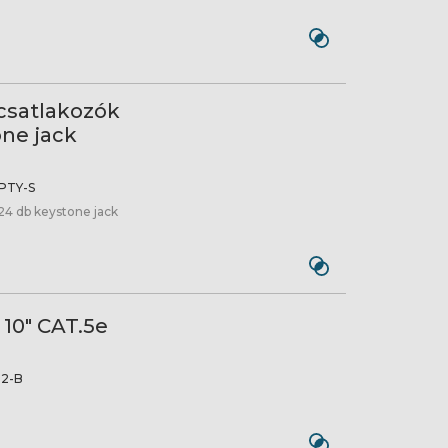
csatlakozók
one jack
PTY-S
 24 db keystone jack
 10" CAT.5e
2-B