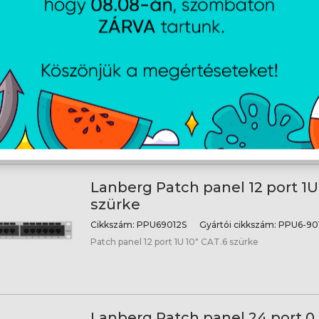
Lanberg Patch panel 12 port 1U
fekete
Cikkszám:
PPU69012B
Gyártói cikkszám:
PPU6-90
Patch panel 12 port 1U 10" CAT.6 fekete
Lanberg Patch panel 12 port 1U
szürke
Cikkszám:
PPU69012S
Gyártói cikkszám:
PPU6-901
Patch panel 12 port 1U 10" CAT.6 szürke
Lanberg Patch panel 24 port 0.