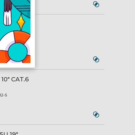
 10" CAT.6
12-B
 10" CAT.6
2-S
5U 19"