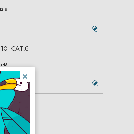
2-S
 10" CAT.6
2-B
 10" CAT.6
2-S