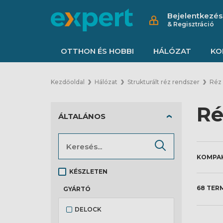
Bejelentkezés
& Regisztráció
OTTHON ÉS HOBBI
HÁLÓZAT
KO
Kezdőoldal
Hálózat
Strukturált réz rendszer
Réz 
Ré
ÁLTALÁNOS
KÉSZLETEN
68 TER
GYÁRTÓ
DELOCK