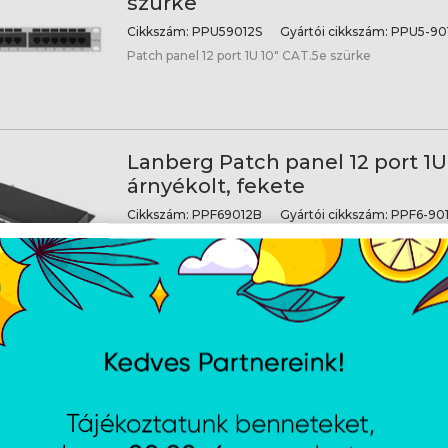
szürke
Cikkszám:
PPU59012S
Gyártói cikkszám:
PPU5-901
Patch panel 12 port 1U 10" CAT.5e szürke
Lanberg Patch panel 12 port 1U
árnyékolt, fekete
Cikkszám:
PPF69012B
Gyártói cikkszám:
PPF6-901
Patch panel 12 port 1U 10" CAT.6 árnyékolt, fekete
Lanberg Patch panel 12 port 1U
árnyékolt, szürke
Cikkszám:
PPF69012S
Gyártói cikkszám:
PPF6-901
Patch panel 12 port 1U 10" CAT.6 árnyékolt, szürke