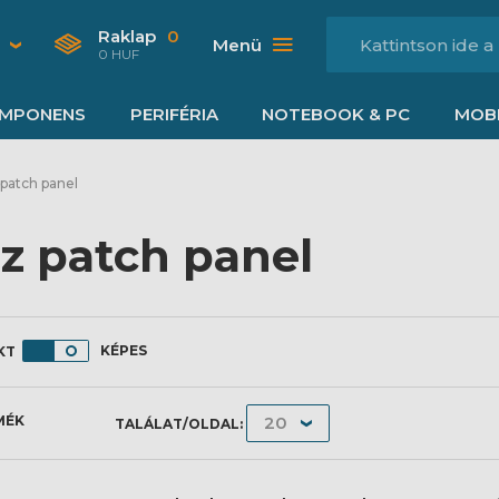
Raklap
0
Menü
0 HUF
MPONENS
PERIFÉRIA
NOTEBOOK & PC
MOBI
patch panel
z patch panel
KÉPES
MÉK
TALÁLAT/OLDAL: