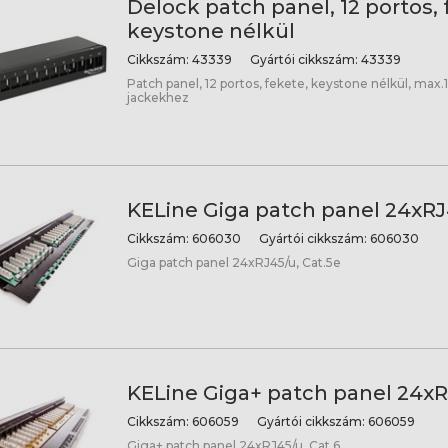
Delock patch panel, 12 portos, 
keystone nélkül
Cikkszám:
43339
Gyártói cikkszám:
43339
Patch panel, 12 portos, fekete, keystone nélkül, max
jackekhez
KELine Giga patch panel 24xRJ
Cikkszám:
606030
Gyártói cikkszám:
606030
Giga patch panel 24xRJ45/u, Cat.5e
KELine Giga+ patch panel 24xRJ
Cikkszám:
606059
Gyártói cikkszám:
606059
Giga+ patch panel 24xRJ45/u, Cat.6