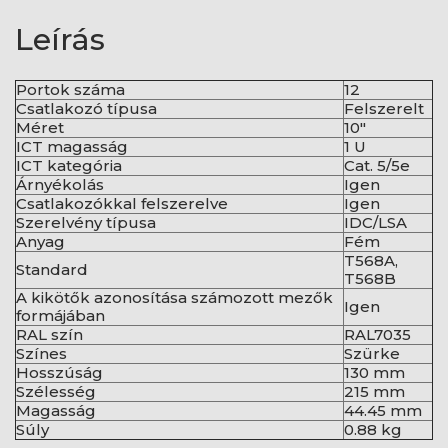
Leírás
Portok száma
12
Csatlakozó típusa
Felszerelt
Méret
10"
ICT magasság
1 U
ICT kategória
Cat. 5/5e
Árnyékolás
Igen
Csatlakozókkal felszerelve
Igen
Szerelvény típusa
IDC/LSA
Anyag
Fém
T568A,
Standard
T568B
A kikötők azonosítása számozott mezők
Igen
formájában
RAL szín
RAL7035
Színes
Szürke
Hosszúság
130 mm
Szélesség
215 mm
Magasság
44.45 mm
Súly
0.88 kg