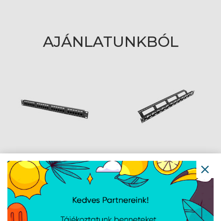
AJÁNLATUNKBÓL
Lanberg Patch panel 24
Lanberg Üres patch
port 1U 19" CAT.6 fekete
panel 24 port 1U 19"
lépcsőzetes
elrendezésű,
tehermentesítővel,