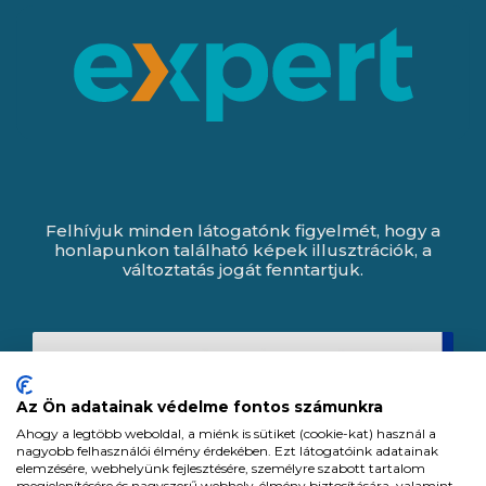
Felhívjuk minden látogatónk figyelmét, hogy a
honlapunkon található képek illusztrációk, a
változtatás jogát fenntartjuk.
Az Ön adatainak védelme fontos számunkra
Ahogy a legtöbb weboldal, a miénk is sütiket (cookie-kat) használ a
nagyobb felhasználói élmény érdekében. Ezt látogatóink adatainak
elemzésére, webhelyünk fejlesztésére, személyre szabott tartalom
megjelenítésére és nagyszerű webhely-élmény biztosítására, valamint