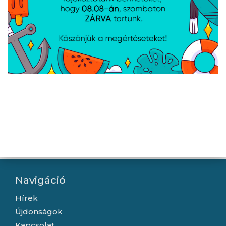
fekete
Lanberg Patch panel 12
Lanberg Üres patch
port 1U 10" CAT.6
panel 24 port 1U 19"
árnyékolt, fekete
tehermentesítővel,
fekete
Navigáció
Hírek
Újdonságok
Kapcsolat