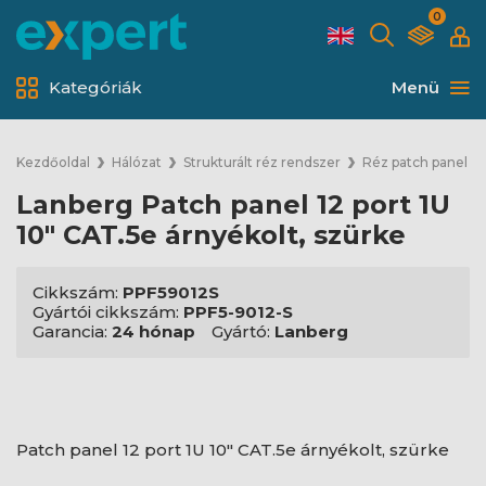
0
Kategóriák
Menü
Kezdőoldal
Hálózat
Strukturált réz rendszer
Réz patch panel
Lanberg Patch panel 12 port 1U
10" CAT.5e árnyékolt, szürke
Cikkszám:
PPF59012S
Gyártói cikkszám:
PPF5-9012-S
Garancia:
24 hónap
Gyártó:
Lanberg
Patch panel 12 port 1U 10" CAT.5e árnyékolt, szürke