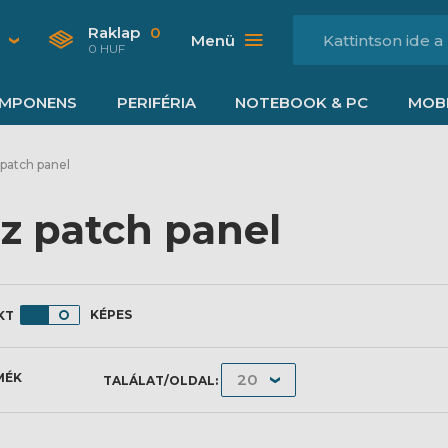
Raklap
0
Menü
0 HUF
MPONENS
PERIFÉRIA
NOTEBOOK & PC
MOBI
patch panel
z patch panel
KÉPES
MÉK
TALÁLAT/OLDAL: