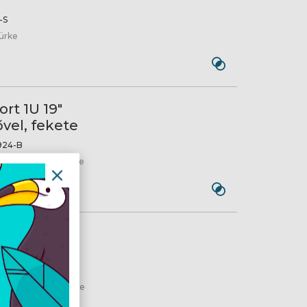
-S
zürke
rt 1U 19"
vel, fekete
924-B
rmentesítővel, fekete
rt 1U 19"
vel, szürke
24-S
rmentesítővel, szürke