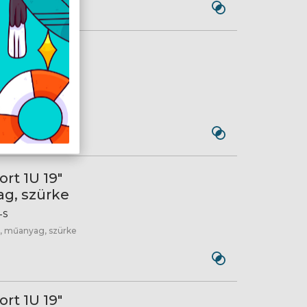
rt 1U 19"
g, fekete
4-B
l, műanyag, fekete
rt 1U 19"
ag, szürke
-S
el, műanyag, szürke
rt 1U 19"