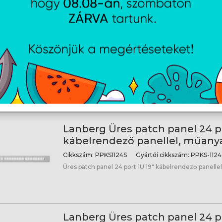
Lanberg Üres patch panel 24 po
kábelrendező panellel, műanya
Cikkszám:
PPKS1124B
Gyártói cikkszám:
PPKS-112
Üres patch panel 24 port 1U 19" kábelrendező panelle
Lanberg Üres patch panel 24 po
kábelrendező panellel, műany
Cikkszám:
PPKS1124S
Gyártói cikkszám:
PPKS-1124
Üres patch panel 24 port 1U 19" kábelrendező panell
Lanberg Üres patch panel 24 po