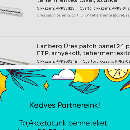
tehermentesítővel, szürke
Cikkszám:
PPKS9112S
Gyártói cikkszám:
PPKS-9112
Üres patch panel 12 port 1U 10" tehermentesítővel, s
Lanberg Üres patch panel 24 po
FTP, árnyékolt, tehermentesítő
Cikkszám:
PPKS0924B
Gyártói cikkszám:
PPKS-0
Üres patch panel 24 port 1U 19" FTP, árnyékolt, tehe
Lanberg Üres patch panel 24 po
FTP, árnyékolt, tehermentesítő
Cikkszám:
PPKS0924S
Gyártói cikkszám:
PPKS-09
Üres patch panel 24 port 1U 19" FTP, árnyékolt, tehe