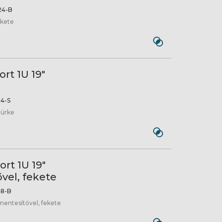
24-B
ekete
rt 1U 19"
4-S
zürke
rt 1U 19"
vel, fekete
8-B
rmentesítővel, fekete