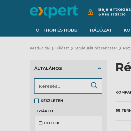
Bejelentkezés
& Regisztráció
OTTHON ÉS HOBBI
HÁLÓZAT
KO
Kezdőoldal
Hálózat
Strukturált réz rendszer
Réz 
Ré
ÁLTALÁNOS
KÉSZLETEN
68 TER
GYÁRTÓ
DELOCK