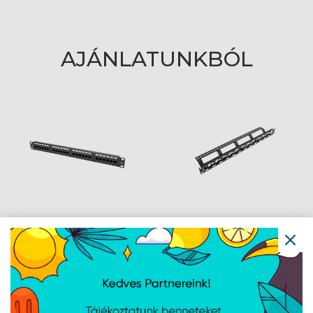
AJÁNLATUNKBÓL
Lanberg Patch panel 24
Lanberg Üres patch
port 1U 19" CAT.6 fekete
panel 24 port 1U 19"
lépcsőzetes
elrendezésű,
tehermentesítővel,