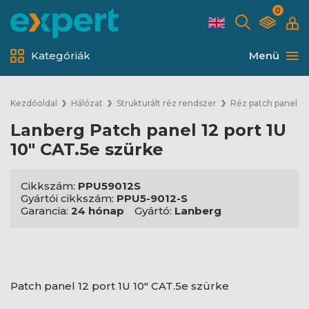
0
Kategóriák
Menü
Kezdőoldal
Hálózat
Strukturált réz rendszer
Réz patch panel
Lanberg Patch panel 12 port 1U
10" CAT.5e szürke
Cikkszám:
PPU59012S
Gyártói cikkszám:
PPU5-9012-S
Garancia:
24 hónap
Gyártó:
Lanberg
Patch panel 12 port 1U 10" CAT.5e szürke