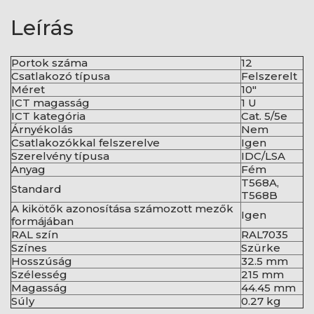
Leírás
Portok száma
12
Csatlakozó típusa
Felszerelt
Méret
10"
ICT magasság
1 U
ICT kategória
Cat. 5/5e
Árnyékolás
Nem
Csatlakozókkal felszerelve
Igen
Szerelvény típusa
IDC/LSA
Anyag
Fém
T568A,
Standard
T568B
A kikötők azonosítása számozott mezők
Igen
formájában
RAL szín
RAL7035
Színes
Szürke
Hosszúság
32.5 mm
Szélesség
215 mm
Magasság
44.45 mm
Súly
0.27 kg