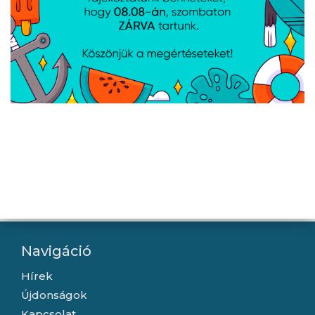
fekete
Lanberg Patch panel 12
Lanberg Üres patch
port 1U 10" CAT.6
panel 24 port 1U 19"
árnyékolt, fekete
tehermentesítővel,
fekete
Navigáció
Hírek
Újdonságok
Kapcsolat