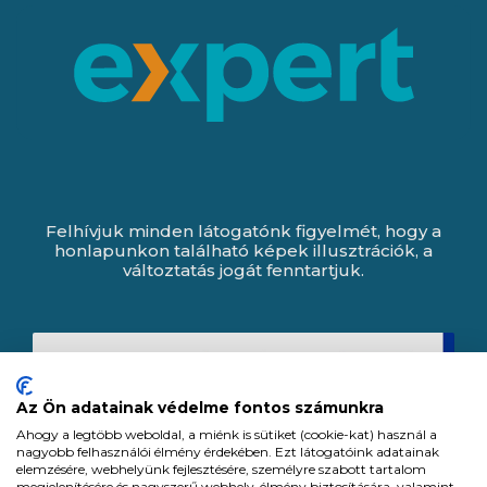
Felhívjuk minden látogatónk figyelmét, hogy a
honlapunkon található képek illusztrációk, a
változtatás jogát fenntartjuk.
Az Ön adatainak védelme fontos számunkra
Ahogy a legtöbb weboldal, a miénk is sütiket (cookie-kat) használ a
nagyobb felhasználói élmény érdekében. Ezt látogatóink adatainak
elemzésére, webhelyünk fejlesztésére, személyre szabott tartalom
megjelenítésére és nagyszerű webhely-élmény biztosítására, valamint