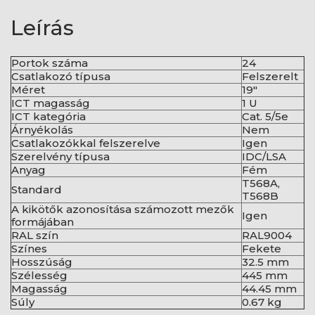
Leírás
Portok száma
24
Csatlakozó típusa
Felszerelt
Méret
19"
ICT magasság
1 U
ICT kategória
Cat. 5/5e
Árnyékolás
Nem
Csatlakozókkal felszerelve
Igen
Szerelvény típusa
IDC/LSA
Anyag
Fém
T568A,
Standard
T568B
A kikötők azonosítása számozott mezők
Igen
formájában
RAL szín
RAL9004
Színes
Fekete
Hosszúság
32.5 mm
Szélesség
445 mm
Magasság
44.45 mm
Súly
0.67 kg