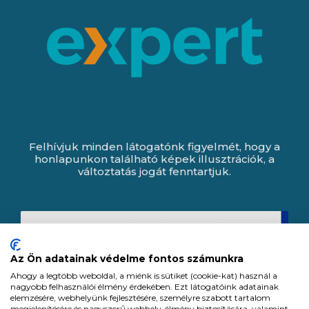
Felhívjuk minden látogatónk figyelmét, hogy a
honlapunkon található képek illusztrációk, a
változtatás jogát fenntartjuk.
Az Ön adatainak védelme fontos számunkra
Ahogy a legtöbb weboldal, a miénk is sütiket (cookie-kat) használ a
nagyobb felhasználói élmény érdekében. Ezt látogatóink adatainak
elemzésére, webhelyünk fejlesztésére, személyre szabott tartalom
megjelenítésére és nagyszerű webhely-élmény biztosítására, valamint