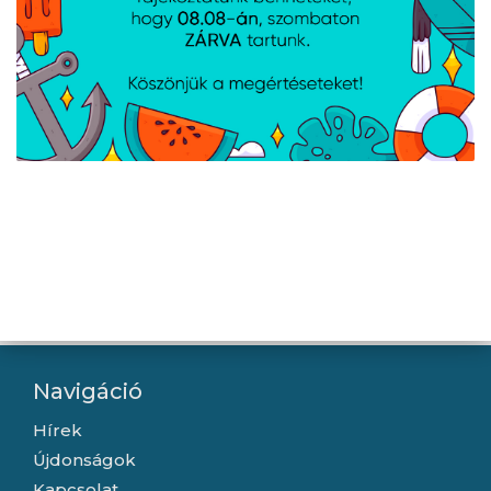
fekete
Lanberg Patch panel 12
Lanberg Üres patch
port 1U 10" CAT.6
panel 24 port 1U 19"
árnyékolt, fekete
tehermentesítővel,
fekete
Navigáció
Hírek
Újdonságok
Kapcsolat