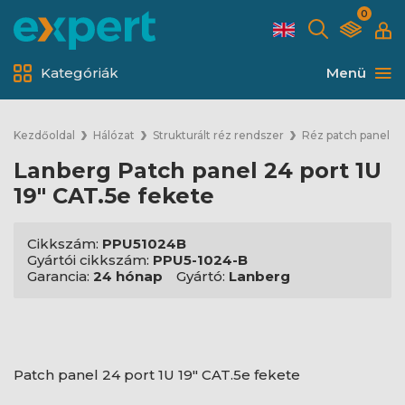
0
Kategóriák
Menü
Kezdőoldal
Hálózat
Strukturált réz rendszer
Réz patch panel
Lanberg Patch panel 24 port 1U
19" CAT.5e fekete
Cikkszám:
PPU51024B
Gyártói cikkszám:
PPU5-1024-B
Garancia:
24 hónap
Gyártó:
Lanberg
Patch panel 24 port 1U 19" CAT.5e fekete