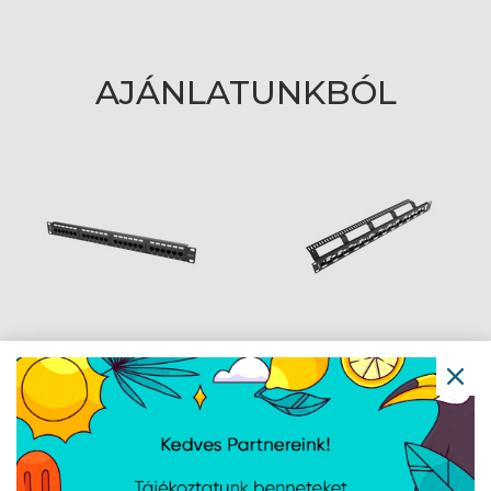
AJÁNLATUNKBÓL
Lanberg Patch panel 24
Lanberg Üres patch
port 1U 19" CAT.6 fekete
panel 24 port 1U 19"
lépcsőzetes
elrendezésű,
tehermentesítővel,