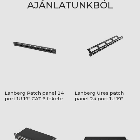
AJÁNLATUNKBÓL
Lanberg Patch panel 24
Lanberg Üres patch
port 1U 19" CAT.6 fekete
panel 24 port 1U 19"
lépcsőzetes
elrendezésű,
tehermentesítővel,
fekete