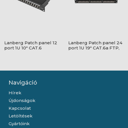
Lanberg Patch panel 12
Lanberg Patch panel 24
port 1U 10" CAT.6
port 1U 19" CAT.6a FTP,
árnyékolt, fekete
fekete
Navigáció
Hírek
Újdonságok
Kapcsolat
Letöltések
Gyártóink