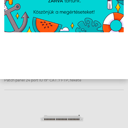
Lanberg Patch panel 24 port 1U 19"
CAT.7 FTP, fekete
Cikkszám:
PPS71024B
Gyártói cikkszám:
PPS7-1024-B
Patch panel 24 port 1U 19" CAT.7 FTP, fekete