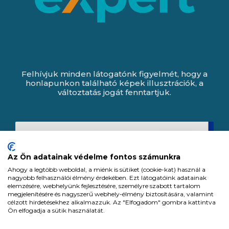
Felhívjuk minden látogatónk figyelmét, hogy a
honlapunkon található képek illusztrációk, a
változtatás jogát fenntartjuk.
Az Ön adatainak védelme fontos számunkra
Ahogy a legtöbb weboldal, a miénk is sütiket (cookie-kat) használ a
nagyobb felhasználói élmény érdekében. Ezt látogatóink adatainak
elemzésére, webhelyünk fejlesztésére, személyre szabott tartalom
megjelenítésére és nagyszerű webhely-élmény biztosítására, valamint
célzott hirdetésekhez alkalmazzuk. Az "Elfogadom" gombra kattintva
Ön elfogadja a sütik használatát.