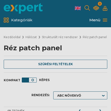
0
Kategóriák
Menü
Kezdőoldal
Hálózat
Strukturált réz rendszer
Réz patch panel
Réz patch panel
SZŰRÉSI FELTÉTELEK
KÉPES
RENDEZÉS:
68 TERMÉK