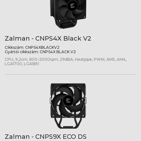
Zalman - CNPS4X Black V2
Cikkszám:
CNPS4XBLACKV2
Gyártói cikkszám:
CNPS4X BLACK V2
CPU, 9,2cm, 800-2000rpm, 29dBA, Heatpipe, PWM, AM5, AM4,
LGA1700, LGA1851
Zalman - CNPS9X ECO DS