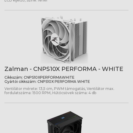
LCD kijelző, Színe: fehér
Zalman - CNPS10X PERFORMA - WHITE
Cikkszám:
CNPS10XPERFORMAWHITE
Gyártói cikkszám:
CNPS10X PERFORMA WHITE
Ventilátor mérete: 13,5 cm, PWM támogatás, Ventilátor max.
fordulatszáma: 1500 RPM, Hűtőcsövek száma: 4 db