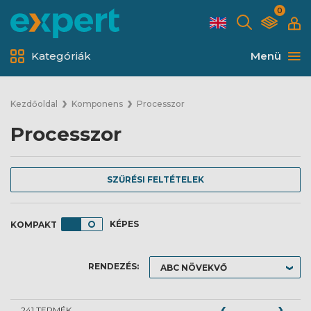
0
Kategóriák
Menü
Kezdőoldal
Komponens
Processzor
Processzor
SZŰRÉSI FELTÉTELEK
KÉPES
RENDEZÉS:
241 TERMÉK