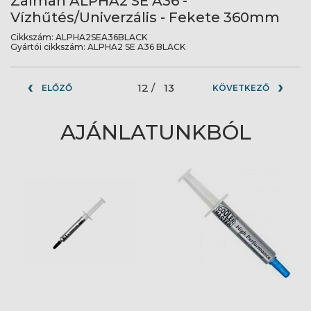
Zalman ALPHA2 SE A36 -
Vízhűtés/Univerzális - Fekete 360mm
Cikkszám:
ALPHA2SEA36BLACK
Gyártói cikkszám:
ALPHA2 SE A36 BLACK
12 /
13
ELŐZŐ
KÖVETKEZŐ
AJÁNLATUNKBÓL