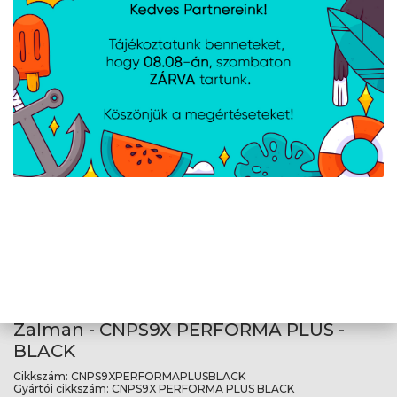
Zalman - CNPS9X PERFORMA PLUS -
ARGB WHITE
Cikkszám:
CNPS9XPERFORMAPLUSARGBWHT
Gyártói cikkszám:
CNPS9X PERFORMA PLUS ARGB WHITE
Ventilátor mérete: 12 cm, PWM támogatás, Ventilátor max.
fordulatszáma: 2000 RPM, Hűtőcsövek száma: 4 db
Zalman - CNPS9X PERFORMA PLUS -
BLACK
Cikkszám:
CNPS9XPERFORMAPLUSBLACK
Gyártói cikkszám:
CNPS9X PERFORMA PLUS BLACK