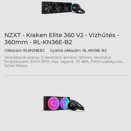
NZXT - Kraken Elite 360 V2 - Vízhűtés -
360mm - RL-KN36E-B2
Cikkszám:
RLKN36EB2
Gyártói cikkszám:
RL-KN36E-B2
Ventilátorok száma: 3, Ventilátor átmérő: 120mm, Ventilátor
fordulatszám: 2000 RPM, Max. zajszint: 30 dBA, PWM szabályozás,
Színe: fekete