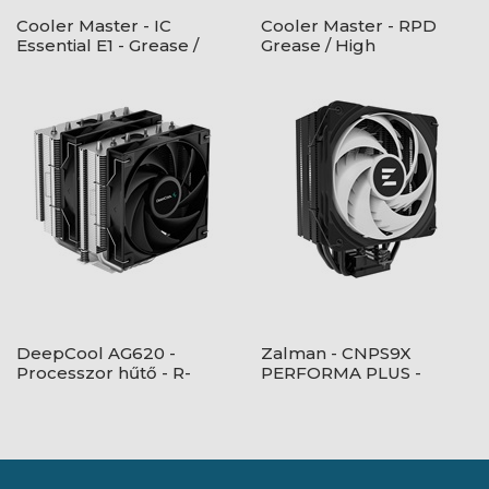
Cooler Master - IC
Cooler Master - RPD
Essential E1 - Grease /
Grease / High
High performance -
performance
Hütőpaszta - Szürke
DeepCool AG620 -
Zalman - CNPS9X
Processzor hűtő - R-
PERFORMA PLUS -
AG620-BKNNMN-G-1
ARGB BLACK