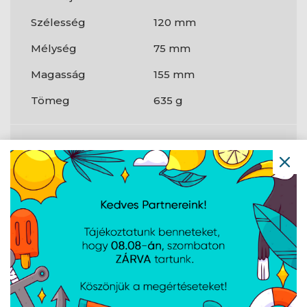
Szélesség
120 mm
Mélység
75 mm
Magasság
155 mm
Tömeg
635 g
Teljesítmény
Fordulatszám
800 RPM
(min.)
Fordulatszám
1 500 RPM
(max.)
Zajszint (magas
29,5 dB
sebességfokozat)
Maximális
47,12 cfm
légáramlás