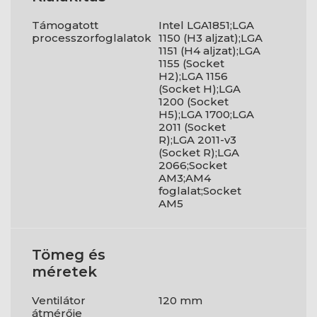
Támogatott
Intel LGA1851;LGA
processzorfoglalatok
1150 (H3 aljzat);LGA
1151 (H4 aljzat);LGA
1155 (Socket
H2);LGA 1156
(Socket H);LGA
1200 (Socket
H5);LGA 1700;LGA
2011 (Socket
R);LGA 2011-v3
(Socket R);LGA
2066;Socket
AM3;AM4
foglalat;Socket
AM5
Tömeg és
méretek
Ventilátor
120 mm
átmérője