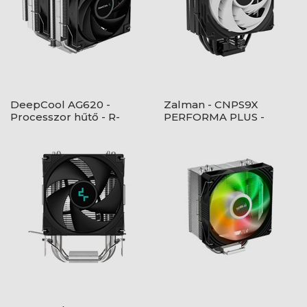
DeepCool AG620 -
Zalman - CNPS9X
Processzor hűtő - R-
PERFORMA PLUS -
AG620-BKNNMN-G-1
ARGB BLACK