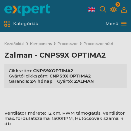
0
Kategóriák
Menü
Kezdőoldal
Komponens
Processzor
Processzor hűtő
Zalman - CNPS9X OPTIMA2
Cikkszám:
CNPS9XOPTIMA2
Gyártói cikkszám:
CNPS9X OPTIMA2
Garancia:
24 hónap
Gyártó:
ZALMAN
Ventilátor mérete: 12 cm, PWM támogatás, Ventilátor
max. fordulatszáma: 1500RPM, Hűtőcsövek száma: 4
db