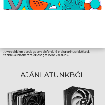
Max. légnyomás
1,06 mmH2O
Tápellátás
LED feszültség
5 V
A weboldalon esetlegesen előforduló elektronikus feltöltési,
technikai hibákért felelősséget nem vállalunk.
AJÁNLATUNKBÓL