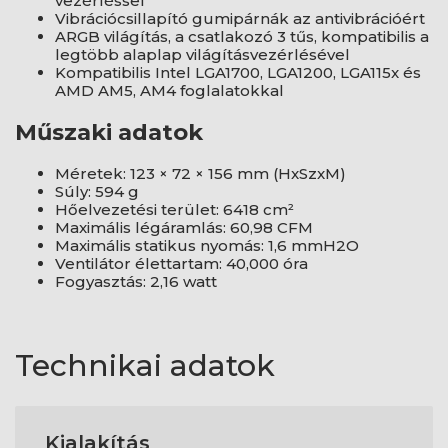
vezérléssel
Vibrációcsillapító gumipárnák az antivibrációért
ARGB világítás, a csatlakozó 3 tűs, kompatibilis a
legtöbb alaplap világításvezérlésével
Kompatibilis Intel LGA1700, LGA1200, LGA115x és
AMD AM5, AM4 foglalatokkal
Műszaki adatok
Méretek: 123 × 72 × 156 mm (HxSzxM)
Súly: 594 g
Hőelvezetési terület: 6418 cm²
Maximális légáramlás: 60,98 CFM
Maximális statikus nyomás: 1,6 mmH2O
Ventilátor élettartam: 40,000 óra
Fogyasztás: 2,16 watt
Technikai adatok
Kialakítás