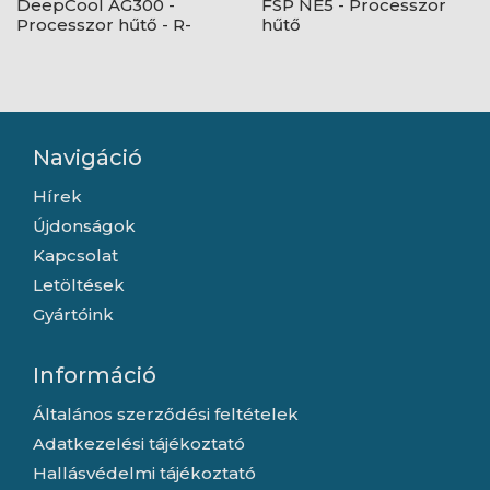
DeepCool AG300 -
FSP NE5 - Processzor
Processzor hűtő - R-
hűtő
AG300-BKNNMN-G
Navigáció
Hírek
Újdonságok
Kapcsolat
Letöltések
Gyártóink
Információ
Általános szerződési feltételek
Adatkezelési tájékoztató
Hallásvédelmi tájékoztató