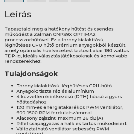
Leírás
Tapasztald meg a hatékony hűtést és csendes
működést a Zalman CNPS9X OPTIMA2
processzorhűtővel. Ez a torony kialakítású,
léghűtéses CPU hűtő prémium anyagokból készült,
amely optimális hőelvezetést biztosít akár 180 wattos
TDP-ig, ideális választás játékosoknak és komolyabb
rendszerekhez.
Tulajdonságok
Torony kialakítású, léghűtéses CPU-hűtő
Anyagok: tiszta réz és alumínium
4 közvetlen érintkezésű (DTH) hőcső a gyors
hőátadáshoz
120 mm-es energiatakarékos PWM ventilátor,
600-1500 RPM fordulatszámmal
Alacsony zajszint: maximum 26 dB(A)
Riffel csapágyazás a halk és tartós működésért
Változtatható ventilátor sebesség PWM