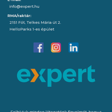
info@expert.hu
RMA/raktár:
2151 Fót, Telkes Mária út 2.
HelloParks 1-es épület
Felhívjuk minden látogatónk figyelmét, hogy a