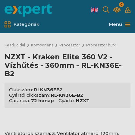
0
Kategóriák
Menü
Kezdőoldal
Komponens
Processzor
Processzor hűtő
NZXT - Kraken Elite 360 V2 -
Vízhűtés - 360mm - RL-KN36E-
B2
Cikkszám:
RLKN36EB2
Gyártói cikkszám:
RL-KN36E-B2
Garancia:
72 hónap
Gyártó:
NZXT
Ventilátorok száma: 3, Ventilátor átmérő: 120mm,