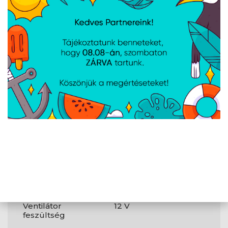
(FDB)
Szivattyúmotor
1 200 RPM
min.
fordulatszáma
Ventilátor átlagos
60 000 ó
meghibásodási
ideje (MTTF)
További
jellemzők
Beépített kijelző
Igen
Tápellátás
Ventilátor
12 V
feszültség