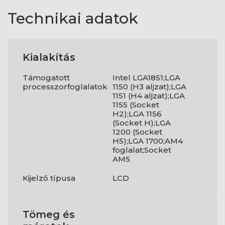
Technikai adatok
Kialakítás
Támogatott
Intel LGA1851;LGA
processzorfoglalatok
1150 (H3 aljzat);LGA
1151 (H4 aljzat);LGA
1155 (Socket
H2);LGA 1156
(Socket H);LGA
1200 (Socket
H5);LGA 1700;AM4
foglalat;Socket
AM5
Kijelző típusa
LCD
Tömeg és