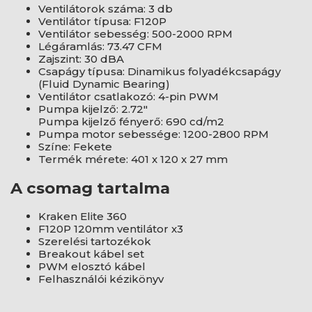
Ventilátorok száma: 3 db
Ventilátor típusa: F120P
Ventilátor sebesség: 500-2000 RPM
Légáramlás: 73.47 CFM
Zajszint: 30 dBA
Csapágy típusa: Dinamikus folyadékcsapágy
(Fluid Dynamic Bearing)
Ventilátor csatlakozó: 4-pin PWM
Pumpa kijelző: 2.72"
Pumpa kijelző fényerő: 690 cd/m2
Pumpa motor sebessége: 1200-2800 RPM
Színe: Fekete
Termék mérete: 401 x 120 x 27 mm
A csomag tartalma
Kraken Elite 360
F120P 120mm ventilátor x3
Szerelési tartozékok
Breakout kábel set
PWM elosztó kábel
Felhasználói kézikönyv