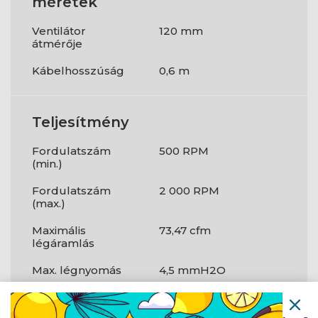
méretek
Ventilátor
120 mm
átmérője
Kábelhosszúság
0,6 m
Teljesítmény
Fordulatszám
500 RPM
(min.)
Fordulatszám
2 000 RPM
(max.)
Maximális
73,47 cfm
légáramlás
Max. légnyomás
4,5 mmH2O
Ventilátorcsapágy
Dinamikus
technológia
folyadékcsapágy