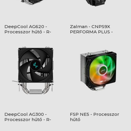
DeepCool AG620 -
Zalman - CNPS9X
Processzor hűtő - R-
PERFORMA PLUS -
AG620-BKNNMN-G-1
ARGB BLACK
DeepCool AG300 -
FSP NE5 - Processzor
Processzor hűtő - R-
hűtő
AG300-BKNNMN-G