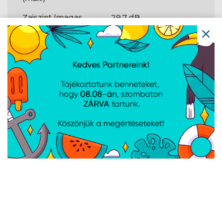
Zajszint (magas
29,7 dB
sebességfokozat)
Maximális
69,12 cfm
légáramlás
Max. légnyomás
2,01 mmH2O
Tápellátás
LED feszültség
5 V
A weboldalon esetlegesen előforduló elektronikus feltöltési,
technikai hibákért felelősséget nem vállalunk.
AJÁNLATUNKBÓL