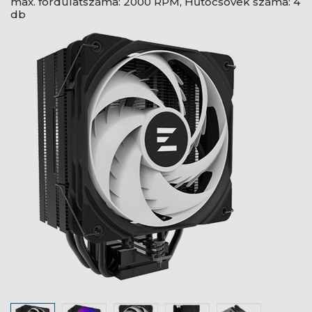
max. fordulatszáma: 2000 RPM, Hűtőcsövek száma: 4
db