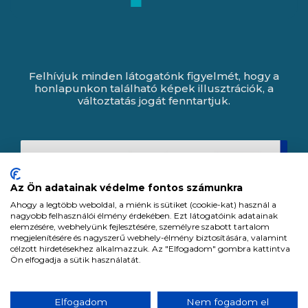
Felhívjuk minden látogatónk figyelmét, hogy a
honlapunkon található képek illusztrációk, a
változtatás jogát fenntartjuk.
Az Ön adatainak védelme fontos számunkra
Ahogy a legtöbb weboldal, a miénk is sütiket (cookie-kat) használ a
nagyobb felhasználói élmény érdekében. Ezt látogatóink adatainak
elemzésére, webhelyünk fejlesztésére, személyre szabott tartalom
megjelenítésére és nagyszerű webhely-élmény biztosítására, valamint
célzott hirdetésekhez alkalmazzuk. Az "Elfogadom" gombra kattintva
Ön elfogadja a sütik használatát.
Expert Zrt. © 1991 -
2026
.
Elfogadom
Nem fogadom el