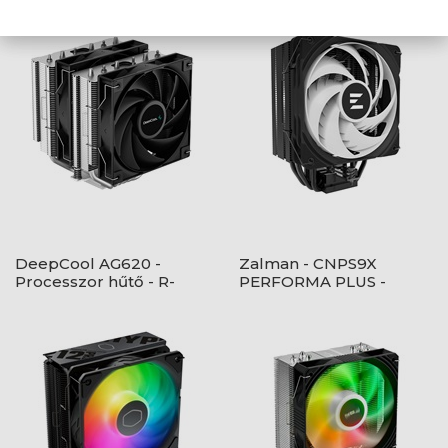
DeepCool AG620 -
Zalman - CNPS9X
Processzor hűtő - R-
PERFORMA PLUS -
AG620-BKNNMN-G-1
ARGB BLACK