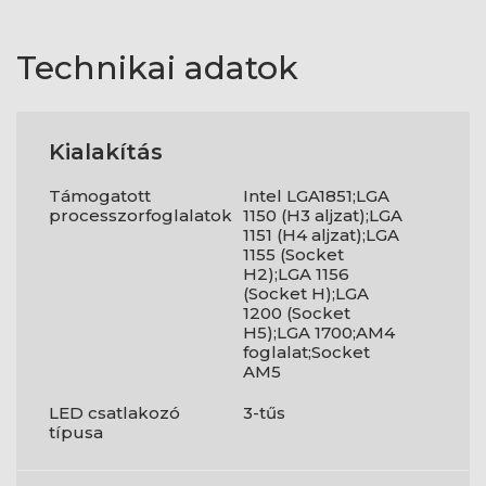
Technikai adatok
Kialakítás
Támogatott
Intel LGA1851;LGA
processzorfoglalatok
1150 (H3 aljzat);LGA
1151 (H4 aljzat);LGA
1155 (Socket
H2);LGA 1156
(Socket H);LGA
1200 (Socket
H5);LGA 1700;AM4
foglalat;Socket
AM5
LED csatlakozó
3-tűs
típusa