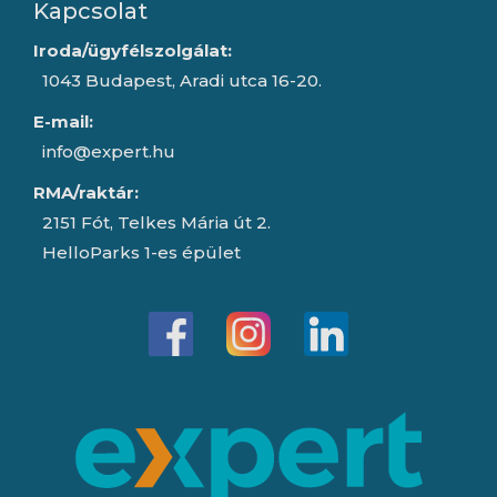
Kapcsolat
Iroda/ügyfélszolgálat:
1043 Budapest, Aradi utca 16-20.
E-mail:
info@expert.hu
RMA/raktár:
2151 Fót, Telkes Mária út 2.
HelloParks 1-es épület