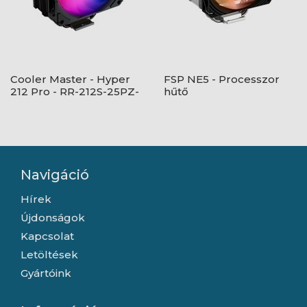
Cooler Master - Hyper
FSP NE5 - Processzor
212 Pro - RR-212S-25PZ-
hűtő
R1
Navigáció
Hírek
Újdonságok
Kapcsolat
Letöltések
Gyártóink