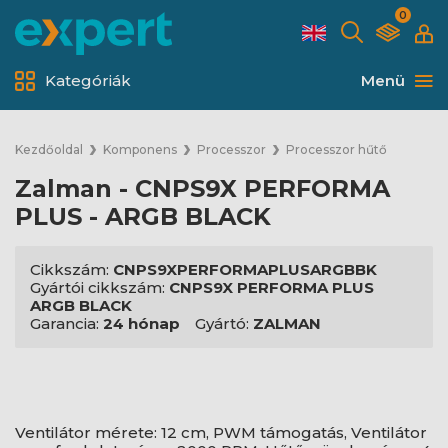
0
Kategóriák
Menü
Kezdőoldal
Komponens
Processzor
Processzor hűtő
Zalman - CNPS9X PERFORMA
PLUS - ARGB BLACK
Cikkszám:
CNPS9XPERFORMAPLUSARGBBK
Gyártói cikkszám:
CNPS9X PERFORMA PLUS
ARGB BLACK
Garancia:
24 hónap
Gyártó:
ZALMAN
Ventilátor mérete: 12 cm, PWM támogatás, Ventilátor