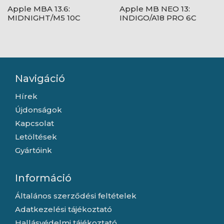
Apple MBA 13.6:
Apple MB NEO 13:
MIDNIGHT/M5 10C
INDIGO/A18 PRO 6C
CPU/8C
CPU/5C GPU/8GB/512GB-
GPU/16GB/512GB-MAG
MAG
Navigáció
Hírek
Újdonságok
Kapcsolat
Letöltések
Gyártóink
Információ
Általános szerződési feltételek
Adatkezelési tájékoztató
Hallásvédelmi tájékoztató