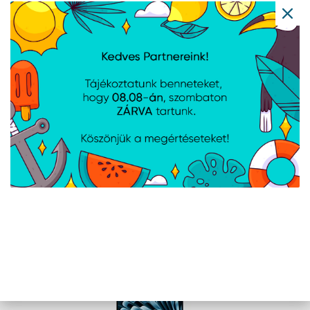
GPU/24GB/1TB-MAG
Cikkszám:
MDH94MGA
Gyártói cikkszám:
MDH94MG/A
Apple MBA 13.6: SILVER/M5 10C CPU/8C
GPU/16GB/512GB-MAG
Cikkszám:
MDH74MGA
Gyártói cikkszám:
MDH74MG/A