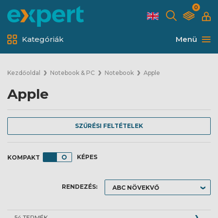
0
Kategóriák
Menü
Kezdőoldal
Notebook & PC
Notebook
Apple
Apple
SZŰRÉSI FELTÉTELEK
KÉPES
RENDEZÉS:
54 TERMÉK