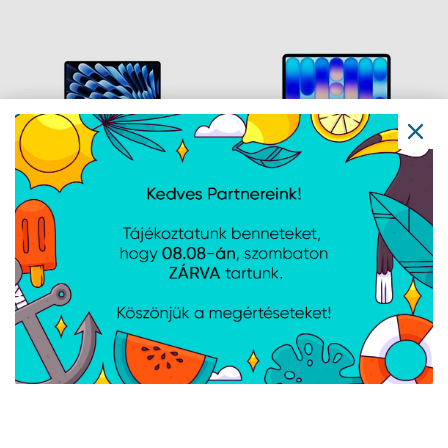
Apple MBA 13.6:
Apple MB NEO 13:
MIDNIGHT/M5 10C
INDIGO/A18 PRO 6C
CPU/8C
CPU/5C GPU/8GB/512GB-
GPU/16GB/512GB-MAG
MAG
Navigáció
Hírek
Újdonságok