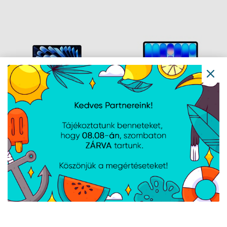
CPU/10C GPU/16GB/1TB-
GPU/16GB/512GB-MAG
MAG
Apple MBA 13.6:
Apple MB NEO 13:
MIDNIGHT/M5 10C
INDIGO/A18 PRO 6C
CPU/8C
CPU/5C GPU/8GB/512GB-
GPU/16GB/512GB-MAG
MAG
Navigáció
Hírek