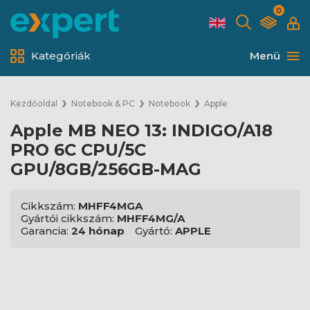
0
Kategóriák
Menü
Kezdőoldal
Notebook & PC
Notebook
Apple
Apple MB NEO 13: INDIGO/A18
PRO 6C CPU/5C
GPU/8GB/256GB-MAG
Cikkszám:
MHFF4MGA
Gyártói cikkszám:
MHFF4MG/A
Garancia:
24 hónap
Gyártó:
APPLE