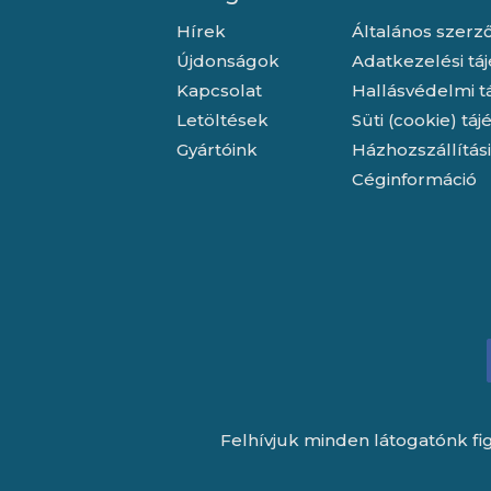
Hírek
Általános szerző
Újdonságok
Adatkezelési tá
Kapcsolat
Hallásvédelmi t
Letöltések
Süti (cookie) tá
Gyártóink
Házhozszállítás
Céginformáció
Felhívjuk minden látogatónk fig