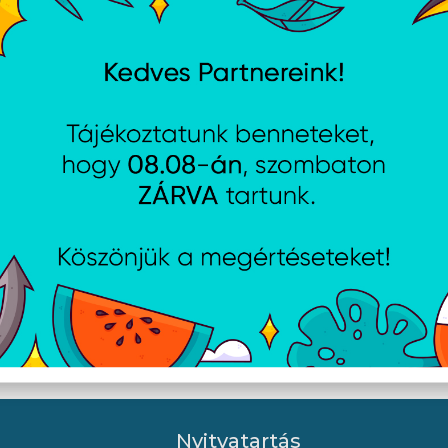
MBA 13.6: SKY BLUE/M5
Apple MBA 13.6: MIDNIGH
PU/8C GPU/16GB/512GB-
10C CPU/8C GPU/16GB/512
MAG
Nyitvatartás