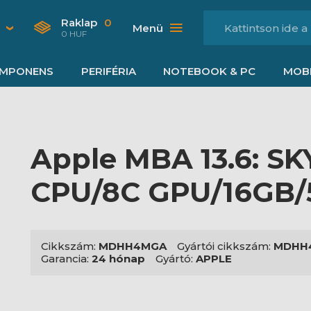
Raklap
0
Menü
0 HUF
MPONENS
PERIFÉRIA
NOTEBOOK & PC
MOBI
Apple MBA 13.6: S
CPU/8C GPU/16GB
Cikkszám:
MDHH4MGA
Gyártói cikkszám:
MDHH
Garancia:
24 hónap
Gyártó:
APPLE