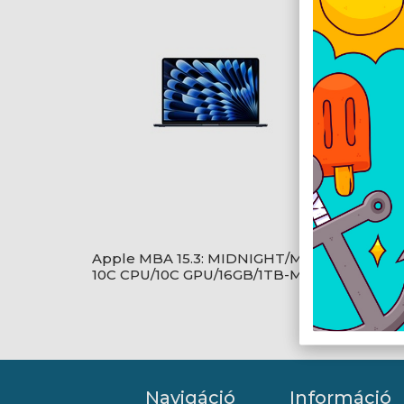
Apple MBA 15.3: MIDNIGHT/M5
Apple 
10C CPU/10C GPU/16GB/1TB-MAG
10C C
MAG
Navigáció
Információ