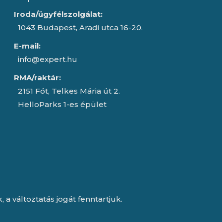
Iroda/ügyfélszolgálat:
1043 Budapest, Aradi utca 16-20.
E-mail:
info@expert.hu
RMA/raktár:
2151 Fót, Telkes Mária út 2.
HelloParks 1-es épület
a változtatás jogát fenntartjuk.