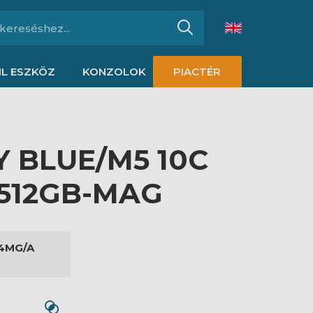
L ESZKÖZ
KONZOLOK
PIACTÉR
KY BLUE/M5 10C
/512GB-MAG
4MG/A