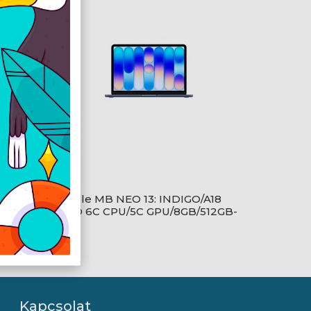
T/M5
Apple MB NEO 13: INDIGO/A18
GB-
PRO 6C CPU/5C GPU/8GB/512GB-
MAG
Kapcsolat