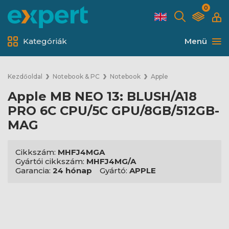
0
Kategóriák
Menü
Kezdőoldal
Notebook & PC
Notebook
Apple
Apple MB NEO 13: BLUSH/A18
PRO 6C CPU/5C GPU/8GB/512GB-
MAG
Cikkszám:
MHFJ4MGA
Gyártói cikkszám:
MHFJ4MG/A
Garancia:
24 hónap
Gyártó:
APPLE