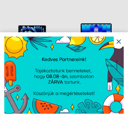
CPU/10C GPU/16GB/1TB-
GPU/16GB/512GB-MAG
MAG
Apple MBA 13.6:
Apple MB NEO 13:
MIDNIGHT/M5 10C
INDIGO/A18 PRO 6C
CPU/8C
CPU/5C GPU/8GB/512GB-
GPU/16GB/512GB-MAG
MAG
Navigáció
Hírek