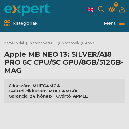
0
Kategóriák
Menü
Kezdőoldal
Notebook & PC
Notebook
Apple
Apple MB NEO 13: SILVER/A18
PRO 6C CPU/5C GPU/8GB/512GB-
MAG
Cikkszám:
MHFC4MGA
Gyártói cikkszám:
MHFC4MG/A
Garancia:
24 hónap
Gyártó:
APPLE