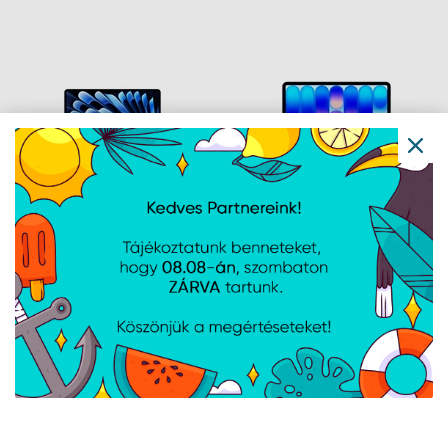
CPU/10C GPU/16GB/1TB-
GPU/16GB/512GB-MAG
MAG
Apple MBA 13.6:
Apple MB NEO 13:
MIDNIGHT/M5 10C
INDIGO/A18 PRO 6C
CPU/8C
CPU/5C GPU/8GB/512GB-
GPU/16GB/512GB-MAG
MAG
Navigáció
Hírek