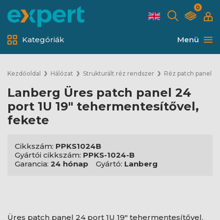
0
Kategóriák
Menü
Kezdőoldal
Hálózat
Strukturált réz rendszer
Réz patch panel
Lanberg Üres patch panel 24
port 1U 19" tehermentesítővel,
fekete
Cikkszám:
PPKS1024B
Gyártói cikkszám:
PPKS-1024-B
Garancia:
24 hónap
Gyártó:
Lanberg
Üres patch panel 24 port 1U 19" tehermentesítővel,