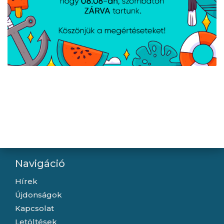
Lanberg Patch panel 12
Lanberg Patch panel 24
port 1U 10" CAT.6
port 1U 19" CAT.6a FTP,
árnyékolt, fekete
fekete
Navigáció
Hírek
Újdonságok
Kapcsolat
Letöltések