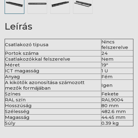
Leírás
Nincs
Csatlakozó típusa
felszerelve
Portok száma
24
Csatlakozókkal felszerelve
Nem
Méret
19"
ICT magasság
1 U
Anyag
Fém
A kikötők azonosítása számozott
Igen
mezők formájában
Színes
Fekete
RAL szín
RAL9004
Hosszúság
80 mm
Szélesség
482.6 mm
Magasság
44.45 mm
Súly
0.39 kg