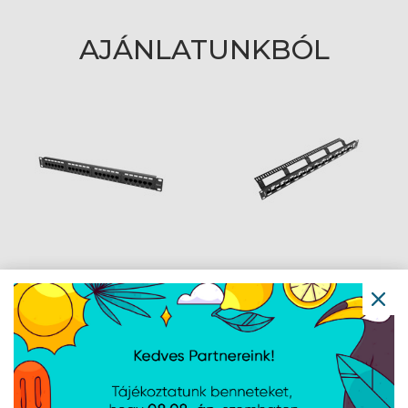
AJÁNLATUNKBÓL
Lanberg Patch panel 24
Lanberg Üres patch
port 1U 19" CAT.6 fekete
panel 24 port 1U 19"
lépcsőzetes
elrendezésű,
tehermentesítővel,
fekete