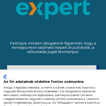
Felhívjuk minden látogatónk figyelmét, hogy a
honlapunkon található képek illusztrációk, a
változtatás jogát fenntartjuk.
Az Ön adatainak védelme fontos számunkra
Ahogy a legtöbb weboldal, a miénk is sütiket (cookie-kat) használ a
nagyobb felhasználói élmény érdekében. Ezt látogatóink adatainak
elemzésére, webhelyünk fejlesztésére, személyre szabott tartalom
megjelenítésére és nagyszerű webhely-élmény biztosítására, valamint
célzott hirdetésekhez alkalmazzuk. Az "Elfogadom" gombra kattintva