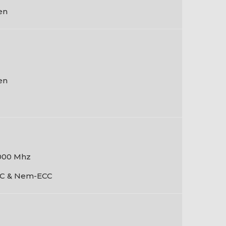
en
en
000 Mhz
C & Nem-ECC