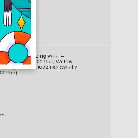
en
kete
2.11a;802.11b;802.11g;Wi-Fi 4
02.11n);Wi-Fi 5 (802.11ac);Wi-Fi 6
02.11ax);Wi-Fi 6E (802.11ax);Wi-Fi 7
02.11be)
en