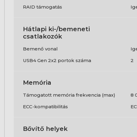
RAID támogatás
Ig
Hátlapi ki-/bemeneti
csatlakozók
Bemenő vonal
Ig
USB4 Gen 2x2 portok száma
2
Memória
Támogatott memória frekvencia (max)
8 
ECC-kompatibilitás
EC
Bővítő helyek