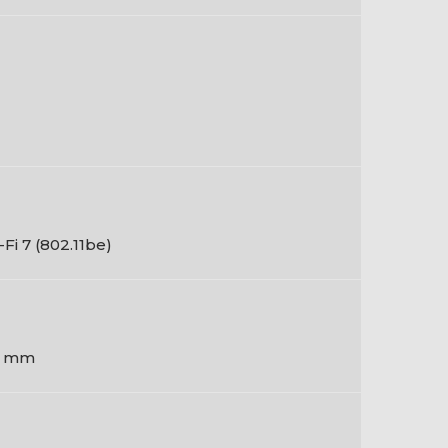
-Fi 7 (802.11be)
8 mm