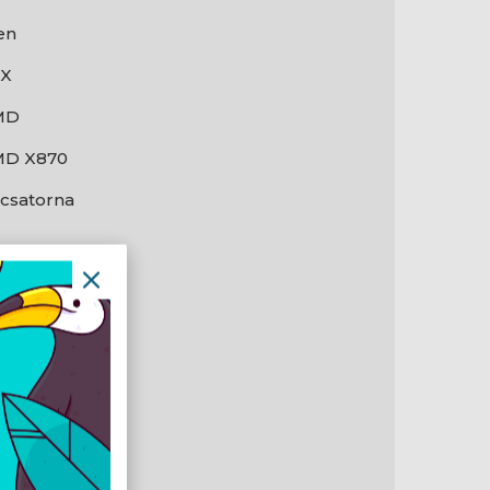
en
TX
MD
D X870
1 csatorna
en
en
en