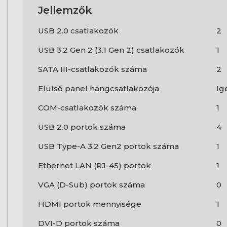
Jellemzők
USB 2.0 csatlakozók
2
USB 3.2 Gen 2 (3.1 Gen 2) csatlakozók
1
SATA III-csatlakozók száma
2
Elülső panel hangcsatlakozója
Ig
COM-csatlakozók száma
1
USB 2.0 portok száma
4
USB Type-A 3.2 Gen2 portok száma
1
Ethernet LAN (RJ-45) portok
1
VGA (D-Sub) portok száma
0
HDMI portok mennyisége
1
DVI-D portok száma
0