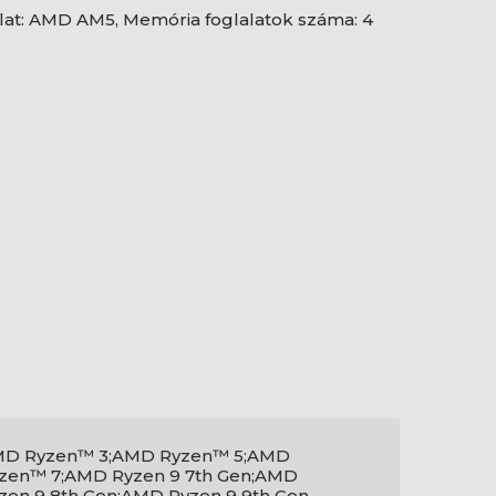
alat: AMD AM5, Memória foglalatok száma: 4
D Ryzen™ 3;AMD Ryzen™ 5;AMD
zen™ 7;AMD Ryzen 9 7th Gen;AMD
zen 9 8th Gen;AMD Ryzen 9 9th Gen