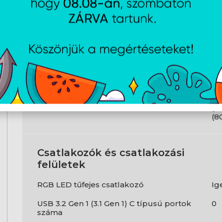
Bluetooth
Ig
USB 3.2 Gen 2 (3.1 Gen 2) C típusú portok
1
száma
Termék színe
Fe
Wi-Fi szabványok
80
(8
(8
(8
Csatlakozók és csatlakozási
felületek
RGB LED tűfejes csatlakozó
Ig
USB 3.2 Gen 1 (3.1 Gen 1) C típusú portok
0
száma