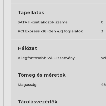
Tápellátás
SATA II-csatlakozók száma
0
PCI Express x16 (Gen 4.x) foglalatok
3
Hálózat
A legfontosabb Wi-Fi szabvány
Wi
Tömeg és méretek
Magasság
4
Tárolásvezérlők