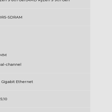
DR5-SDRAM
IMM
al-channel
5 Gigabit Ethernet
;5;10