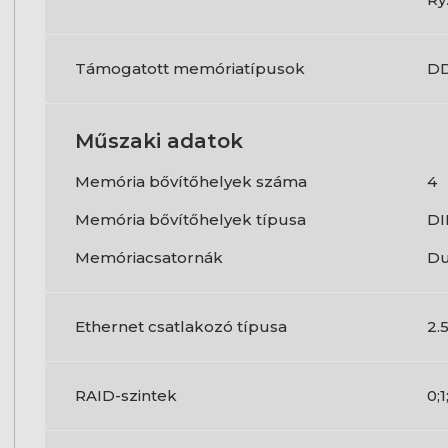
Támogatott memóriatípusok
D
Műszaki adatok
Memória bővítőhelyek száma
4
Memória bővítőhelyek típusa
D
Memóriacsatornák
Du
Ethernet csatlakozó típusa
2.
RAID-szintek
0;1