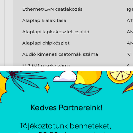
Ethernet/LAN csatlakozás
Ig
Alaplap kialakítása
A
Alaplapi lapkakészlet-család
A
Alaplapi chipkészlet
AM
Audió kimeneti csatornák száma
7.
M.2 (M) rések száma
4
USB 3.2 Gen 1 (3.1 Gen 1) csatlakozók
1
TPM-csatlakozó
Ig
USB 3.2 Gen 1 (3.1 Gen 1) A típusú portok
3
száma
Mikrofonbemenet
Ig
Wi-Fi
Ig