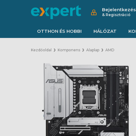
Bejelentkezés
& Regisztráció
OTTHON ÉS HOBBI
HÁLÓZAT
KO
Kezdőoldal
Komponens
Alaplap
AMD