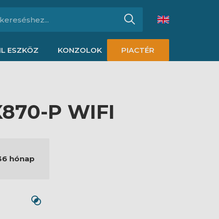
L ESZKÖZ
KONZOLOK
PIACTÉR
870-P WIFI
36 hónap