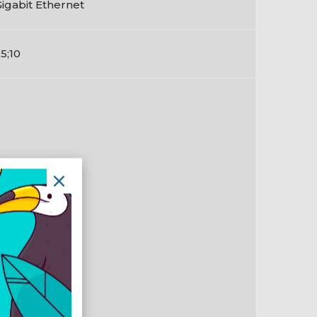
Gigabit Ethernet
;5;10
en