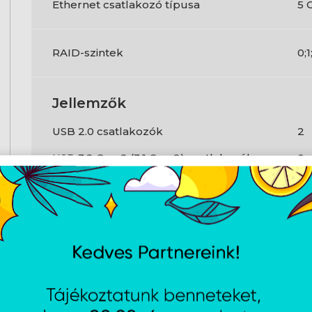
Ethernet csatlakozó típusa
5 
RAID-szintek
0;1
Jellemzők
USB 2.0 csatlakozók
2
USB 3.2 Gen 2 (3.1 Gen 2) csatlakozók
0
SATA III-csatlakozók száma
4
Elülső panel hangcsatlakozója
Ig
USB 2.0 portok száma
2
USB Type-A 3.2 Gen2 portok száma
5
Ethernet LAN (RJ-45) portok
1