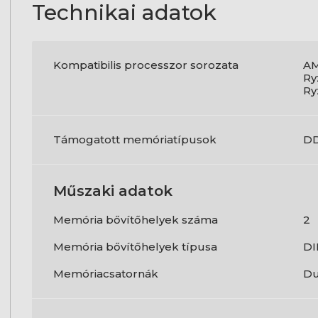
Technikai adatok
Kompatibilis processzor sorozata
AM
Ry
Ry
Támogatott memóriatípusok
D
Műszaki adatok
Memória bővítőhelyek száma
2
Memória bővítőhelyek típusa
D
Memóriacsatornák
Du