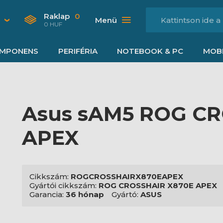
Raklap
0
Menü
0 HUF
MPONENS
PERIFÉRIA
NOTEBOOK & PC
MOBI
Asus sAM5 ROG CR
APEX
Cikkszám:
ROGCROSSHAIRX870EAPEX
Gyártói cikkszám:
ROG CROSSHAIR X870E APEX
Garancia:
36 hónap
Gyártó:
ASUS