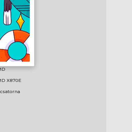
en
TX
MD
D X870E
1 csatorna