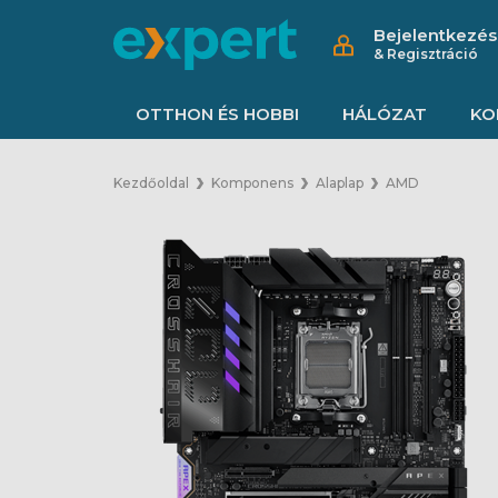
Bejelentkezés
& Regisztráció
OTTHON ÉS HOBBI
HÁLÓZAT
KO
Kezdőoldal
Komponens
Alaplap
AMD