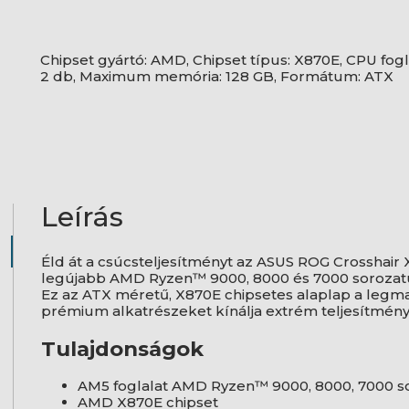
Chipset gyártó: AMD, Chipset típus: X870E, CPU fo
2 db, Maximum memória: 128 GB, Formátum: ATX
Leírás
Éld át a csúcsteljesítményt az ASUS ROG Crosshair 
legújabb AMD Ryzen™ 9000, 8000 és 7000 sorozatú
Ez az ATX méretű, X870E chipsetes alaplap a legma
prémium alkatrészeket kínálja extrém teljesítmén
Tulajdonságok
AM5 foglalat AMD Ryzen™ 9000, 8000, 7000 
AMD X870E chipset