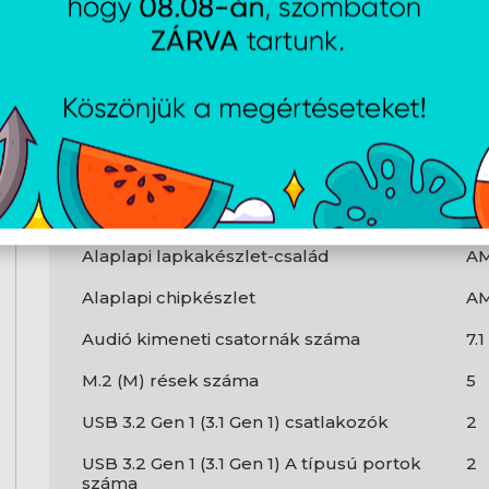
PS/2 portok száma
1
VGA (D-Sub) portok száma
0
HDMI portok mennyisége
0
DVI-D portok száma
0
Ethernet/LAN csatlakozás
Ig
Alaplap kialakítása
A
Alaplapi lapkakészlet-család
A
Alaplapi chipkészlet
AM
Audió kimeneti csatornák száma
7.
M.2 (M) rések száma
5
USB 3.2 Gen 1 (3.1 Gen 1) csatlakozók
2
USB 3.2 Gen 1 (3.1 Gen 1) A típusú portok
2
száma