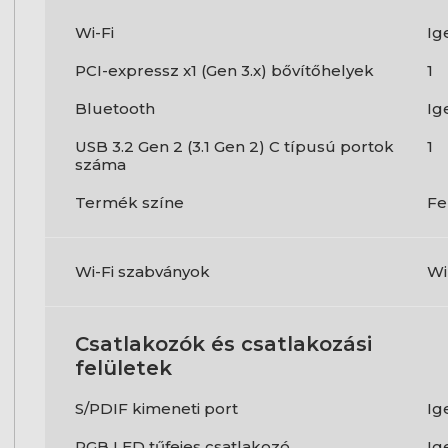
Wi-Fi
Ig
PCI-expressz x1 (Gen 3.x) bővítőhelyek
1
Bluetooth
Ig
USB 3.2 Gen 2 (3.1 Gen 2) C típusú portok
1
száma
Termék színe
Fe
Wi-Fi szabványok
Wi
Csatlakozók és csatlakozási
felületek
S/PDIF kimeneti port
Ig
RGB LED tűfejes csatlakozó
Ig