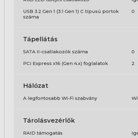
USB 3.2 Gen 1 (3.1 Gen 1) C típusú portok
0
száma
Tápellátás
SATA II-csatlakozók száma
0
PCI Express x16 (Gen 4.x) foglalatok
2
Hálózat
A legfontosabb Wi-Fi szabvány
Wi
Tárolásvezérlők
RAID támogatás
Ig