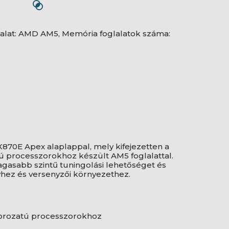
glalat: AMD AM5, Memória foglalatok száma:
X870E Apex alaplappal, mely kifejezetten a
 processzorokhoz készült AM5 foglalattal.
gasabb szintű tuningolási lehetőséget és
yhez és versenyzői környezethez.
sorozatú processzorokhoz