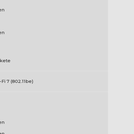
en
en
kete
-Fi 7 (802.11be)
en
en