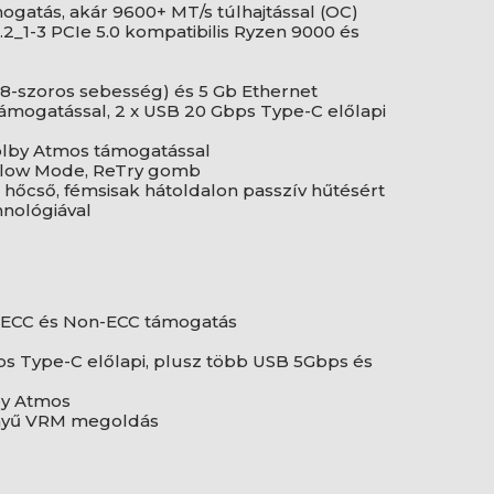
gatás, akár 9600+ MT/s túlhajtással (OC)
M.2_1-3 PCIe 5.0 kompatibilis Ryzen 9000 és
,8-szoros sebesség) és 5 Gb Ethernet
támogatással, 2 x USB 20 Gbps Type-C előlapi
lby Atmos támogatással
 Slow Mode, ReTry gomb
ú hőcső, fémsisak hátoldalon passzív hűtésért
hnológiával
, ECC és Non-ECC támogatás
s Type-C előlapi, plusz több USB 5Gbps és
by Atmos
ményű VRM megoldás