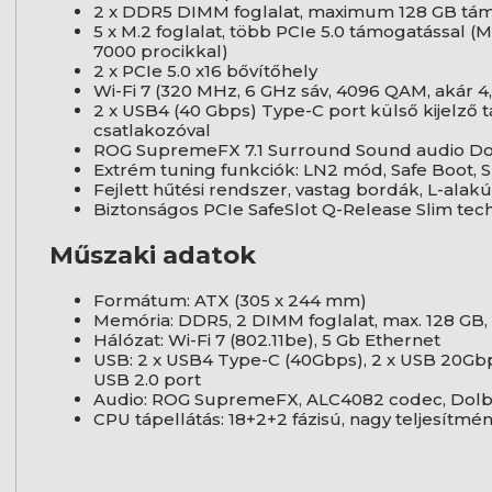
2 x DDR5 DIMM foglalat, maximum 128 GB támo
5 x M.2 foglalat, több PCIe 5.0 támogatással (
7000 procikkal)
2 x PCIe 5.0 x16 bővítőhely
Wi-Fi 7 (320 MHz, 6 GHz sáv, 4096 QAM, akár 4
2 x USB4 (40 Gbps) Type-C port külső kijelző 
csatlakozóval
ROG SupremeFX 7.1 Surround Sound audio Do
Extrém tuning funkciók: LN2 mód, Safe Boot,
Fejlett hűtési rendszer, vastag bordák, L-alak
Biztonságos PCIe SafeSlot Q-Release Slim tec
Műszaki adatok
Formátum: ATX (305 x 244 mm)
Memória: DDR5, 2 DIMM foglalat, max. 128 GB
Hálózat: Wi-Fi 7 (802.11be), 5 Gb Ethernet
USB: 2 x USB4 Type-C (40Gbps), 2 x USB 20Gbp
USB 2.0 port
Audio: ROG SupremeFX, ALC4082 codec, Dol
CPU tápellátás: 18+2+2 fázisú, nagy teljesít