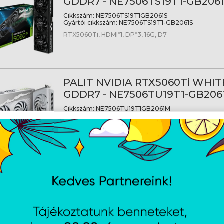
GDDR7 - NE7506TS19T1-GB206
Cikkszám:
NE7506TS19T1GB2061S
Gyártói cikkszám:
NE7506TS19T1-GB2061S
RTX5060Ti, HDMI*1, DP*3, 16G, D7
PALIT NVIDIA RTX5060Ti WHIT
GDDR7 - NE7506TU19T1-GB206
Cikkszám:
NE7506TU19T1GB2061M
Gyártói cikkszám:
NE7506TU19T1-GB2061M
RTX5060Ti, HDMI*1, DP*3, 16G, D7
PALIT NVIDIA RTX5070 Gaming
GDDR7 - NE75070019K9-GB205
Cikkszám:
NE75070019K9GB2050A
Gyártói cikkszám:
NE75070019K9-GB2050A
RTX5070, HDMI*1, DP*3, 12G, D7