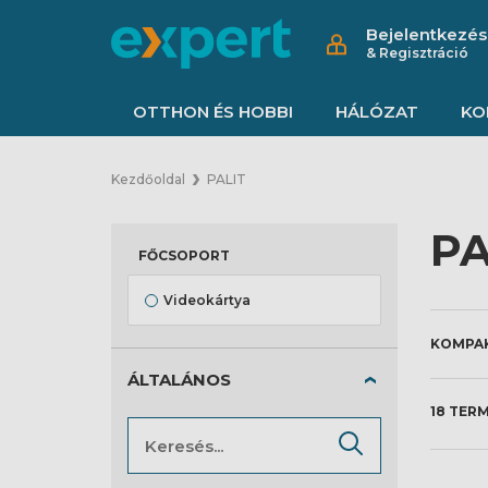
Bejelentkezés
& Regisztráció
OTTHON ÉS HOBBI
HÁLÓZAT
KO
Kezdőoldal
PALIT
PA
FŐCSOPORT
Videokártya
ÁLTALÁNOS
18 TER