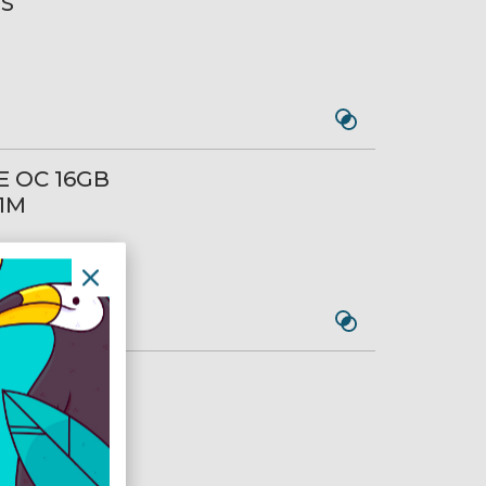
1S
E OC 16GB
1M
 Pro 12GB
0A