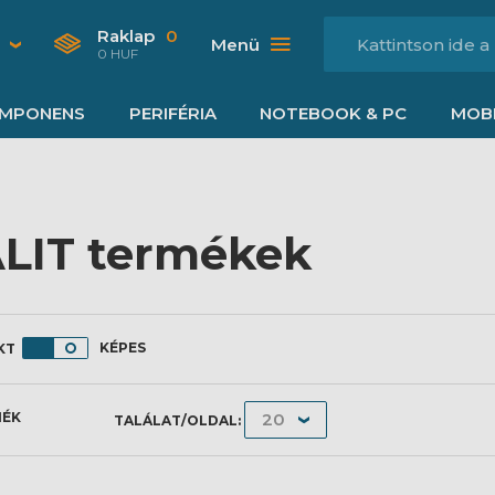
Raklap
0
Menü
0 HUF
MPONENS
PERIFÉRIA
NOTEBOOK & PC
MOBI
LIT termékek
KÉPES
MÉK
TALÁLAT/OLDAL: