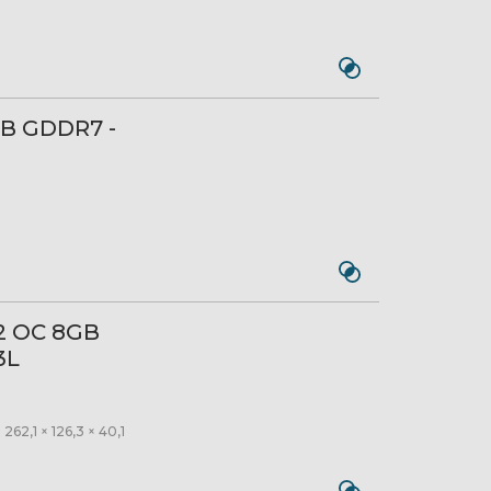
GB GDDR7 -
 2 OC 8GB
3L
62,1 × 126,3 × 40,1