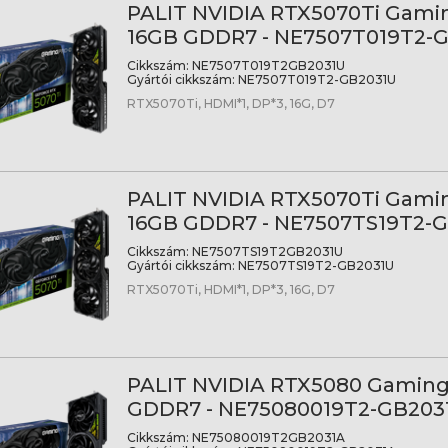
PALIT NVIDIA RTX5070Ti Gamin
16GB GDDR7 - NE7507T019T2-
Cikkszám:
NE7507T019T2GB2031U
Gyártói cikkszám:
NE7507T019T2-GB2031U
RTX5070Ti, HDMI*1, DP*3, 16G, D7
PALIT NVIDIA RTX5070Ti Gamin
16GB GDDR7 - NE7507TS19T2-
Cikkszám:
NE7507TS19T2GB2031U
Gyártói cikkszám:
NE7507TS19T2-GB2031U
RTX5070Ti, HDMI*1, DP*3, 16G, D7
PALIT NVIDIA RTX5080 Gaming
GDDR7 - NE75080019T2-GB203
Cikkszám:
NE75080019T2GB2031A