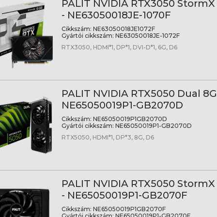
PALIT NVIDIA RTX3050 Storm
- NE63050018JE-1070F
Cikkszám:
NE63050018JE1072F
Gyártói cikkszám:
NE63050018JE-1072F
RTX3050, HDMI*1, DP*1, DVI-D*1, 6G, D6
PALIT NVIDIA RTX5050 Dual 8
NE65050019P1-GB2070D
Cikkszám:
NE65050019P1GB2070D
Gyártói cikkszám:
NE65050019P1-GB2070D
RTX5050, HDMI*1, DP*3, 8G, D6
PALIT NVIDIA RTX5050 Storm
- NE65050019P1-GB2070F
Cikkszám:
NE65050019P1GB2070F
Gyártói cikkszám:
NE65050019P1-GB2070F