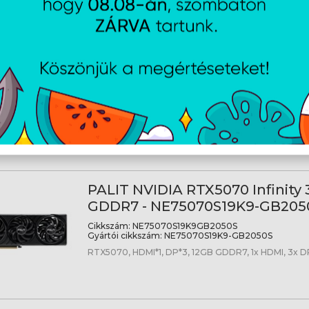
PALIT NVIDIA RTX5070 Infinity 
GDDR7 - NE75070019K9-GB205
Cikkszám:
NE75070019K9GB2050S
Gyártói cikkszám:
NE75070019K9-GB2050S
RTX5070, HDMI*1, DP*3, 12G, D7
PALIT NVIDIA RTX5070 Infinity
GDDR7 - NE75070S19K9-GB205
Cikkszám:
NE75070S19K9GB2050S
Gyártói cikkszám:
NE75070S19K9-GB2050S
RTX5070, HDMI*1, DP*3, 12GB GDDR7, 1x HDMI, 3x DP