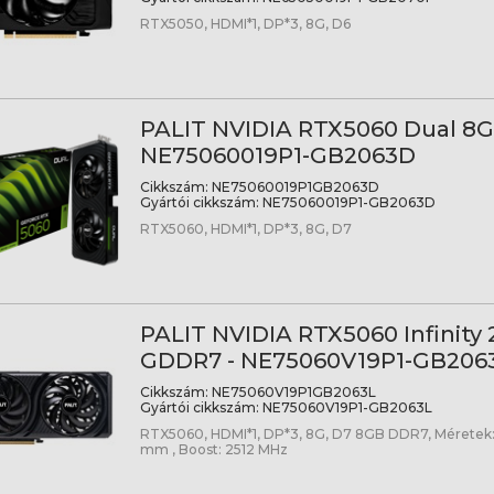
RTX5050, HDMI*1, DP*3, 8G, D6
PALIT NVIDIA RTX5060 Dual 8
NE75060019P1-GB2063D
Cikkszám:
NE75060019P1GB2063D
Gyártói cikkszám:
NE75060019P1-GB2063D
RTX5060, HDMI*1, DP*3, 8G, D7
PALIT NVIDIA RTX5060 Infinity
GDDR7 - NE75060V19P1-GB206
Cikkszám:
NE75060V19P1GB2063L
Gyártói cikkszám:
NE75060V19P1-GB2063L
RTX5060, HDMI*1, DP*3, 8G, D7 8GB DDR7, Méretek: 2
mm , Boost: 2512 MHz