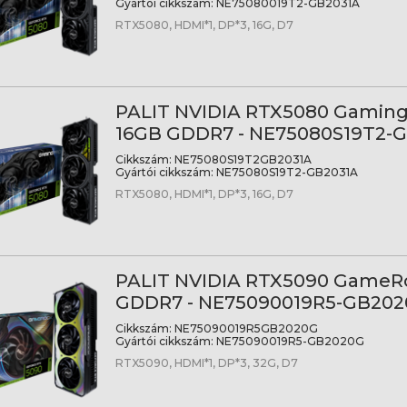
Gyártói cikkszám:
NE75080019T2-GB2031A
RTX5080, HDMI*1, DP*3, 16G, D7
PALIT NVIDIA RTX5080 Gamin
16GB GDDR7 - NE75080S19T2-
Cikkszám:
NE75080S19T2GB2031A
Gyártói cikkszám:
NE75080S19T2-GB2031A
RTX5080, HDMI*1, DP*3, 16G, D7
PALIT NVIDIA RTX5090 GameR
GDDR7 - NE75090019R5-GB20
Cikkszám:
NE75090019R5GB2020G
Gyártói cikkszám:
NE75090019R5-GB2020G
RTX5090, HDMI*1, DP*3, 32G, D7