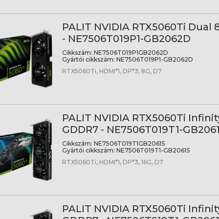
PALIT NVIDIA RTX5060Ti Dual
- NE7506T019P1-GB2062D
Cikkszám:
NE7506T019P1GB2062D
Gyártói cikkszám:
NE7506T019P1-GB2062D
RTX5060Ti, HDMI*1, DP*3, 8G, D7
PALIT NVIDIA RTX5060Ti Infinit
GDDR7 - NE7506T019T1-GB206
Cikkszám:
NE7506T019T1GB2061S
Gyártói cikkszám:
NE7506T019T1-GB2061S
RTX5060Ti, HDMI*1, DP*3, 16G, D7
PALIT NVIDIA RTX5060Ti Infinit