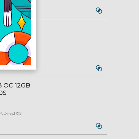
3 12GB
0S
 3 OC 12GB
0S
, DirectX12