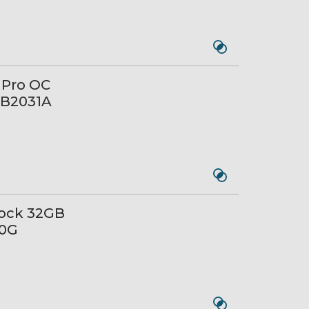
gPro OC
GB2031A
ock 32GB
20G