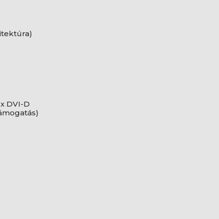
tektúra)
1 x DVI-D
 támogatás)