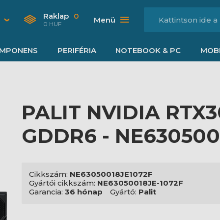
Raklap
0
Menü
0 HUF
MPONENS
PERIFÉRIA
NOTEBOOK & PC
MOBI
PALIT NVIDIA RTX
GDDR6 - NE630500
Cikkszám:
NE63050018JE1072F
Gyártói cikkszám:
NE63050018JE-1072F
Garancia:
36 hónap
Gyártó:
Palit