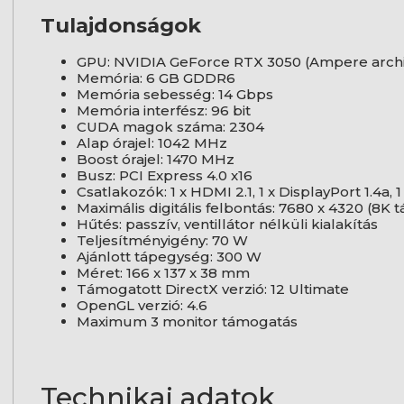
Tulajdonságok
GPU: NVIDIA GeForce RTX 3050 (Ampere archi
Memória: 6 GB GDDR6
Memória sebesség: 14 Gbps
Memória interfész: 96 bit
CUDA magok száma: 2304
Alap órajel: 1042 MHz
Boost órajel: 1470 MHz
Busz: PCI Express 4.0 x16
Csatlakozók: 1 x HDMI 2.1, 1 x DisplayPort 1.4a, 
Maximális digitális felbontás: 7680 x 4320 (8K
Hűtés: passzív, ventillátor nélküli kialakítás
Teljesítményigény: 70 W
Ajánlott tápegység: 300 W
Méret: 166 x 137 x 38 mm
Támogatott DirectX verzió: 12 Ultimate
OpenGL verzió: 4.6
Maximum 3 monitor támogatás
Technikai adatok