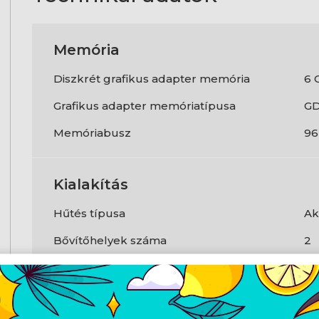
Memória
Diszkrét grafikus adapter memória
6 
Grafikus adapter memóriatípusa
G
Memóriabusz
96
Kialakítás
Hűtés típusa
Ak
Bővítőhelyek száma
2
Processzor