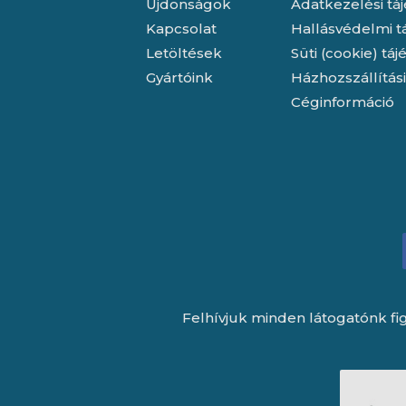
Újdonságok
Adatkezelési tá
Kapcsolat
Hallásvédelmi t
Letöltések
Süti (cookie) tá
Gyártóink
Házhozszállítás
Céginformáció
Felhívjuk minden látogatónk fig