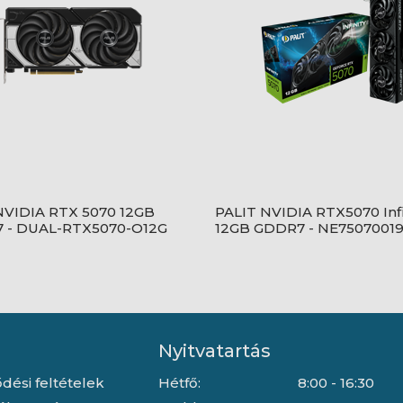
NVIDIA RTX 5070 12GB
PALIT NVIDIA RTX5070 Infi
 - DUAL-RTX5070-O12G
12GB GDDR7 - NE7507001
GB2050S
Nyitvatartás
dési feltételek
Hétfő:
8:00 - 16:30