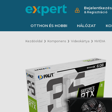
Bejelentkezés
& Regisztráció
OTTHON ÉS HOBBI
HÁLÓZAT
KO
Kezdőoldal
Komponens
Videokártya
NVIDIA