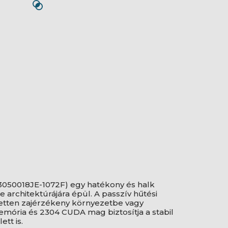
3050018JE-1072F) egy hatékony és halk
architektúrájára épül. A passzív hűtési
ezetten zajérzékeny környezetbe vagy
mória és 2304 CUDA mag biztosítja a stabil
tt is.