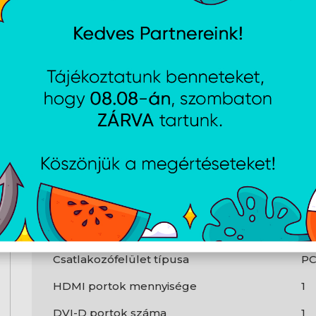
Grafikus processzor család
NV
Grafikus processzor
Ge
CUDA
Ig
CUDA magok
23
Processzor frekvencia
1 
Processzor boost órajel
1 
Kijelzők max. száma videókártyánként
3
Csatlakozók és csatlakozási
felületek
Csatlakozófelület típusa
PC
HDMI portok mennyisége
1
DVI-D portok száma
1