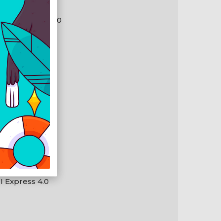
IDIA
Force RTX 3050
en
04
042 Mhz
470 Mhz
I Express 4.0