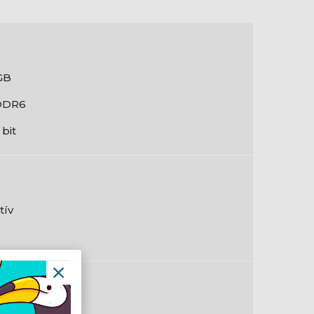
GB
DDR6
 bit
tív