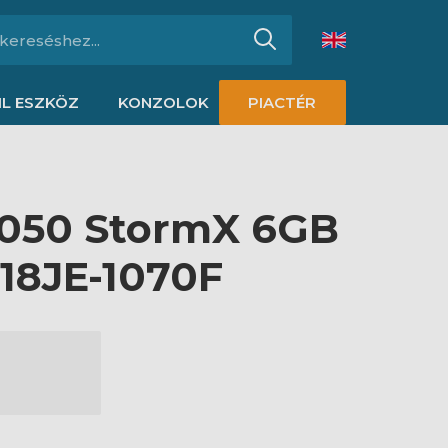
L ESZKÖZ
KONZOLOK
PIACTÉR
3050 StormX 6GB
18JE-1070F