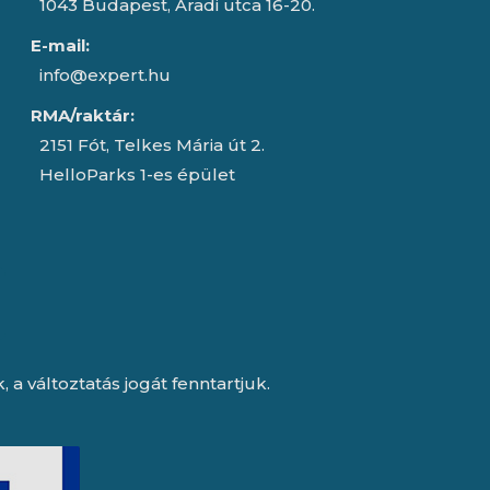
1043 Budapest, Aradi utca 16-20.
E-mail:
info@expert.hu
RMA/raktár:
2151 Fót, Telkes Mária út 2.
HelloParks 1-es épület
a változtatás jogát fenntartjuk.