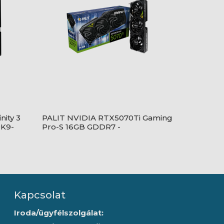
nity 3
PALIT NVIDIA RTX5070Ti Gaming
9K9-
Pro-S 16GB GDDR7 -
NE7507T019T2-GB2031U
Kapcsolat
Iroda/ügyfélszolgálat: