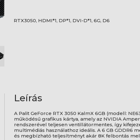
RTX3050, HDMI*1, DP*1, DVI-D*1, 6G, D6
Leírás
A Palit GeForce RTX 3050 KalmX 6GB (modell: NE6
működésű grafikus kártya, amely az NVIDIA Ampere 
rendszerével teljesen ventillátormentes, így kifej
multimédiás használathoz ideális. A 6 GB GDDR6 me
és megbízható teljesítményt akár 8K felbontás melle