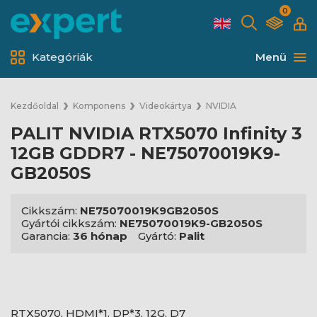
0
Kategóriák
Menü
Kezdőoldal
Komponens
Videokártya
NVIDIA
PALIT NVIDIA RTX5070 Infinity 3
12GB GDDR7 - NE75070019K9-
GB2050S
Cikkszám:
NE75070019K9GB2050S
Gyártói cikkszám:
NE75070019K9-GB2050S
Garancia:
36 hónap
Gyártó:
Palit
RTX5070, HDMI*1, DP*3, 12G, D7