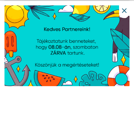
HDMI portok
1
mennyisége
DVI-D portok
0
száma
DisplayPort száma
3
DVI-I portok
0
száma
A weboldalon esetlegesen előforduló elektronikus feltöltési,
technikai hibákért felelősséget nem vállalunk.
AJÁNLATUNKBÓL