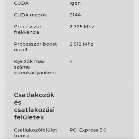
CUDA
Igen
CUDA magok
6144
Processzor
2 325 Mhz
frekvencia
Processzor boost
2 512 Mhz
órajel
Kijelzők max.
4
száma
videókártyánként
Csatlakozók
és
csatlakozási
felületek
Csatlakozófelület
PCI Express 5.0
típusa