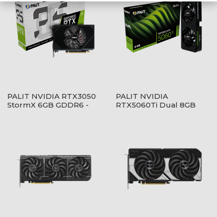
PALIT NVIDIA RTX3050
PALIT NVIDIA
StormX 6GB GDDR6 -
RTX5060Ti Dual 8GB
NE63050018JE-1070F
GDDR7 - NE7506T019P1-
GB2062D