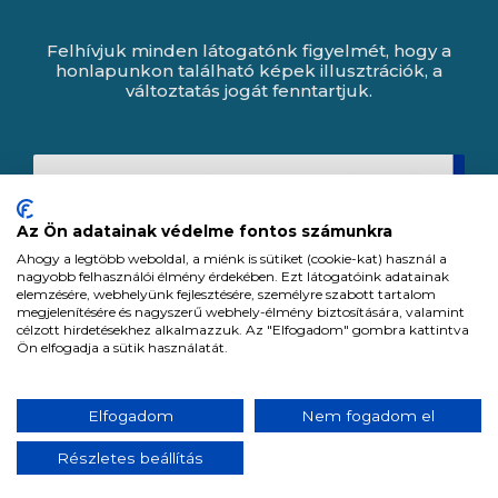
Felhívjuk minden látogatónk figyelmét, hogy a
honlapunkon található képek illusztrációk, a
változtatás jogát fenntartjuk.
Az Ön adatainak védelme fontos számunkra
Ahogy a legtöbb weboldal, a miénk is sütiket (cookie-kat) használ a
nagyobb felhasználói élmény érdekében. Ezt látogatóink adatainak
elemzésére, webhelyünk fejlesztésére, személyre szabott tartalom
megjelenítésére és nagyszerű webhely-élmény biztosítására, valamint
célzott hirdetésekhez alkalmazzuk. Az "Elfogadom" gombra kattintva
Ön elfogadja a sütik használatát.
Expert Zrt. © 1991 -
2026
.
Elfogadom
Nem fogadom el
Minden jog fenntartva. All rights reserved.
Részletes beállítás
Tervezte és készítette:
Vision-Software, az Octopus 8 ERP forgalmazója.