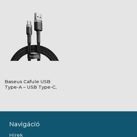
Type C, 20W
High performance -
Hütőpaszta - Szürke
Baseus Cafule USB
Type-A – USB Type-C,
18W gyorstöltő
adatkábel, 1m,
fekete/szürke
Navigáció
Hírek