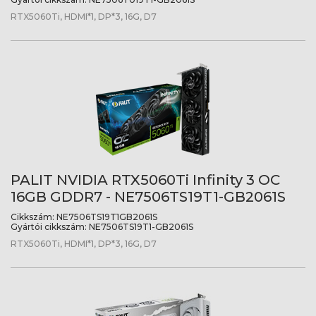
RTX5060Ti, HDMI*1, DP*3, 16G, D7
PALIT NVIDIA RTX5060Ti Infinity 3 OC
16GB GDDR7 - NE7506TS19T1-GB2061S
Cikkszám:
NE7506TS19T1GB2061S
Gyártói cikkszám:
NE7506TS19T1-GB2061S
RTX5060Ti, HDMI*1, DP*3, 16G, D7