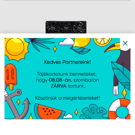
PALIT NVIDIA RTX5070 Infinity 3 OC
12GB GDDR7 - NE75070S19K9-GB2050S
Cikkszám:
NE75070S19K9GB2050S
Gyártói cikkszám:
NE75070S19K9-GB2050S
RTX5070, HDMI*1, DP*3, 12GB GDDR7, 1x HDMI, 3x DP, DirectX12