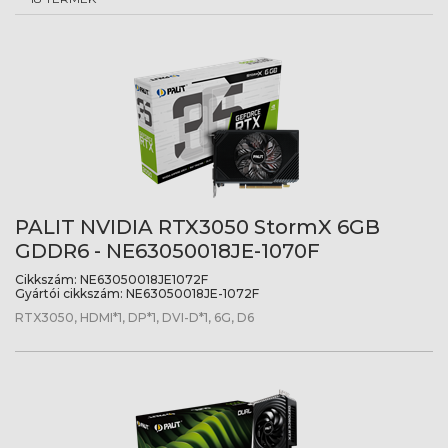
PALIT NVIDIA RTX3050 StormX 6GB
GDDR6 - NE63050018JE-1070F
Cikkszám:
NE63050018JE1072F
Gyártói cikkszám:
NE63050018JE-1072F
RTX3050, HDMI*1, DP*1, DVI-D*1, 6G, D6