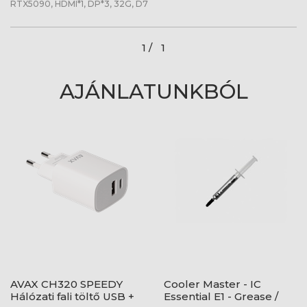
RTX5090, HDMI*1, DP*3, 32G, D7
1 /
1
AJÁNLATUNKBÓL
AVAX CH320 SPEEDY
Cooler Master - IC
Hálózati fali töltő USB +
Essential E1 - Grease /