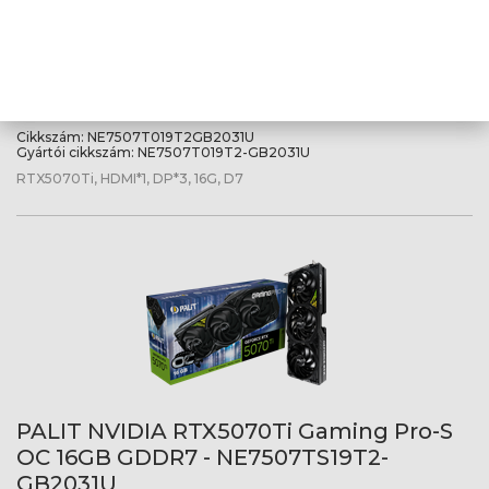
PALIT NVIDIA RTX5070Ti Gaming Pro-S
16GB GDDR7 - NE7507T019T2-GB2031U
Cikkszám:
NE7507T019T2GB2031U
Gyártói cikkszám:
NE7507T019T2-GB2031U
RTX5070Ti, HDMI*1, DP*3, 16G, D7
PALIT NVIDIA RTX5070Ti Gaming Pro-S
OC 16GB GDDR7 - NE7507TS19T2-
GB2031U