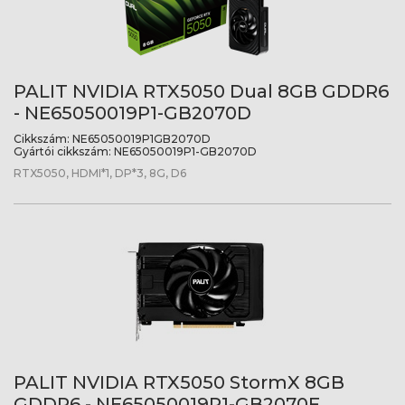
PALIT NVIDIA RTX5050 Dual 8GB GDDR6
- NE65050019P1-GB2070D
Cikkszám:
NE65050019P1GB2070D
Gyártói cikkszám:
NE65050019P1-GB2070D
RTX5050, HDMI*1, DP*3, 8G, D6
PALIT NVIDIA RTX5050 StormX 8GB
GDDR6 - NE65050019P1-GB2070F