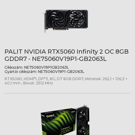
PALIT NVIDIA RTX5060 Infinity 2 OC 8GB
GDDR7 - NE75060V19P1-GB2063L
Cikkszám:
NE75060V19P1GB2063L
Gyártói cikkszám:
NE75060V19P1-GB2063L
RTX5060, HDMI*1, DP*3, 8G, D7 8GB DDR7, Méretek: 262,1 × 126,3 ×
40,1 mm , Boost: 2512 MHz