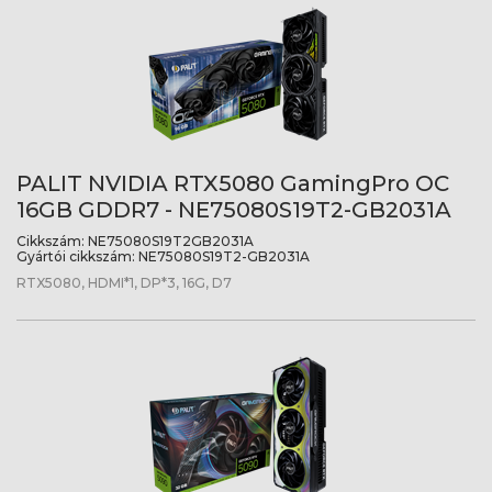
PALIT NVIDIA RTX5080 GamingPro OC
16GB GDDR7 - NE75080S19T2-GB2031A
Cikkszám:
NE75080S19T2GB2031A
Gyártói cikkszám:
NE75080S19T2-GB2031A
RTX5080, HDMI*1, DP*3, 16G, D7