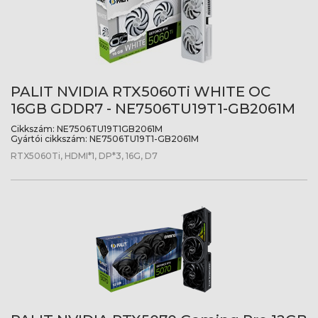
PALIT NVIDIA RTX5060Ti WHITE OC
16GB GDDR7 - NE7506TU19T1-GB2061M
Cikkszám:
NE7506TU19T1GB2061M
Gyártói cikkszám:
NE7506TU19T1-GB2061M
RTX5060Ti, HDMI*1, DP*3, 16G, D7