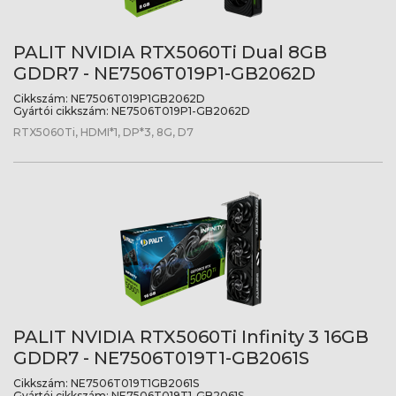
PALIT NVIDIA RTX5060Ti Dual 8GB
GDDR7 - NE7506T019P1-GB2062D
Cikkszám:
NE7506T019P1GB2062D
Gyártói cikkszám:
NE7506T019P1-GB2062D
RTX5060Ti, HDMI*1, DP*3, 8G, D7
PALIT NVIDIA RTX5060Ti Infinity 3 16GB
GDDR7 - NE7506T019T1-GB2061S
Cikkszám:
NE7506T019T1GB2061S
Gyártói cikkszám:
NE7506T019T1-GB2061S