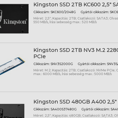
Kingston SSD 2TB KC600 2,5" 
Cikkszám:
SKC600/2048G
Gyártói cikkszám:
SKC6
Méret: 2,5"; Kapacitás: 2TB; Csatlakozó: SATA3; Olva
550 MB/s, Írási sebesség max.: 520 MB/s
Kingston SSD 2TB NV3 M.2 22
PCIe
Cikkszám:
SNV3S2000G
Gyártói cikkszám:
SNV3S
Méret: M.2; Kapacitás: 2TB; Csatlakozó: NVMe PCIe; 
max.: 6000 MB/s, Írási sebesség max.: 5000 MB/s
Kingston SSD 480GB A400 2,5"
Cikkszám:
SA400S37480G
Gyártói cikkszám:
SA4
Méret: 2,5"; Kapacitás: 480GB; Csatlakozó: SATA3; O