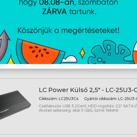
további HDD-SSD-vel.
LC Power Drive bay adapter fo
3,5" to 2x 2,5 - LC-ADA-35-225
Cikkszám:
LCADA35225
Gyártói cikkszám:
LC-ADA
Méret: 3,5", Lehetőségek: 2x 2,5"/1x 3,5", Szín: Fekete
LC Power Külső 2,5" - LC-25U3-
Cikkszám:
LC25U3C4
Gyártói cikkszám:
LC-25U3-
Csatlakozás: USB 3.2Gen1, HDD rögzítés: 2,5" SATA I/II
Átviteli sebesség: akár 5 Gb/s, Színe: fekete