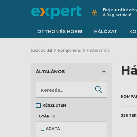
Bejelentkezés
& Regisztráció
OTTHON ÉS HOBBI
HÁLÓZAT
KO
Kezdőoldal
Komponens
Háttértároló
Há
ÁLTALÁNOS
KÉSZLETEN
225 TE
GYÁRTÓ
ADATA