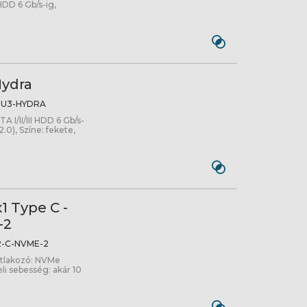
 HDD 6 Gb/s-ig,
Hydra
5U3-HYDRA
 I/II/III HDD 6 Gb/s-
2.0), Színe: fekete,
1 Type C -
-2
-C-NVME-2
atlakozó: NVMe
li sebesség: akár 10