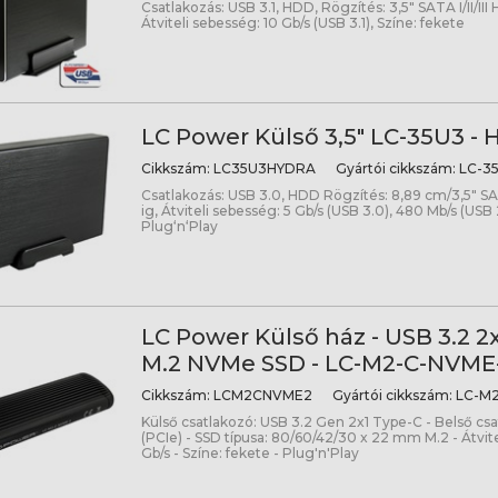
Csatlakozás: USB 3.1, HDD, Rögzítés: 3,5" SATA I/II/III
Átviteli sebesség: 10 Gb/s (USB 3.1), Színe: fekete
LC Power Külső 3,5" LC-35U3 - 
Cikkszám:
LC35U3HYDRA
Gyártói cikkszám:
LC-3
Csatlakozás: USB 3.0, HDD Rögzítés: 8,89 cm/3,5" SATA
ig, Átviteli sebesség: 5 Gb/s (USB 3.0), 480 Mb/s (USB 
Plug‘n‘Play
LC Power Külső ház - USB 3.2 2x
M.2 NVMe SSD - LC-M2-C-NVME
Cikkszám:
LCM2CNVME2
Gyártói cikkszám:
LC-M2
Külső csatlakozó: USB 3.2 Gen 2x1 Type-C - Belső cs
(PCIe) - SSD típusa: 80/60/42/30 x 22 mm M.2 - Átvite
Gb/s - Színe: fekete - Plug'n'Play