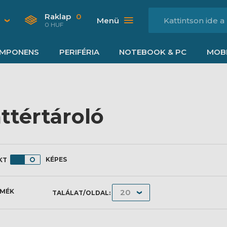
Raklap
0
Menü
0 HUF
MPONENS
PERIFÉRIA
NOTEBOOK & PC
MOBI
ttértároló
KÉPES
RMÉK
TALÁLAT/OLDAL: