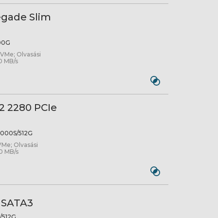
egade Slim
00G
NVMe; Olvasási
0 MB/s
2 2280 PCIe
000S/512G
VMe; Olvasási
0 MB/s
" SATA3
/512G