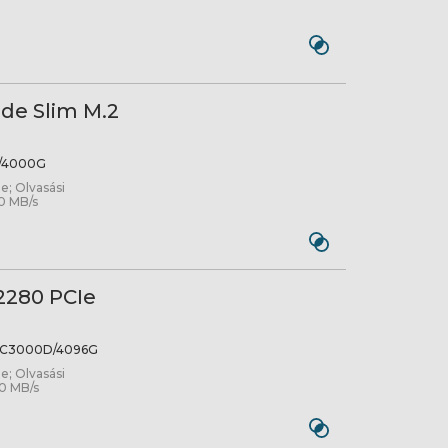
de Slim M.2
/4000G
e; Olvasási
0 MB/s
2280 PCIe
C3000D/4096G
e; Olvasási
0 MB/s