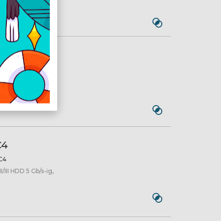
r HDD/SSD
-35-225
C4
C4
/III HDD 5 Gb/s-ig,