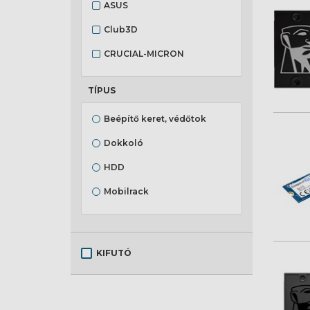
ASUS
Club3D
CRUCIAL-MICRON
INTENSO
TÍPUS
KINGSTON
Beépítő keret, védőtok
LC POWER
Dokkoló
Samsung
HDD
SEAGATE
Mobilrack
SYNOLOGY
SSD
TEAMGROUP
TOSHIBA
KIFUTÓ
Ubiquiti
WD