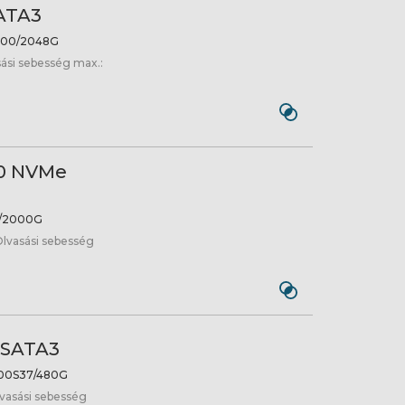
SATA3
00/2048G
sási sebesség max.:
80 NVMe
/2000G
Olvasási sebesség
 SATA3
00S37/480G
lvasási sebesség