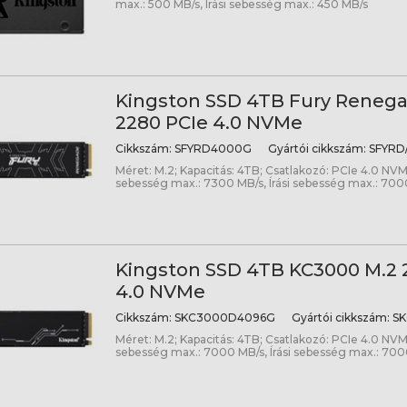
max.: 500 MB/s, Írási sebesség max.: 450 MB/s
Kingston SSD 4TB Fury Renega
2280 PCIe 4.0 NVMe
Cikkszám:
SFYRD4000G
Gyártói cikkszám:
SFYRD
Méret: M.2; Kapacitás: 4TB; Csatlakozó: PCIe 4.0 NVM
sebesség max.: 7300 MB/s, Írási sebesség max.: 700
Kingston SSD 4TB KC3000 M.2 
4.0 NVMe
Cikkszám:
SKC3000D4096G
Gyártói cikkszám:
SK
Méret: M.2; Kapacitás: 4TB; Csatlakozó: PCIe 4.0 NVM
sebesség max.: 7000 MB/s, Írási sebesség max.: 700