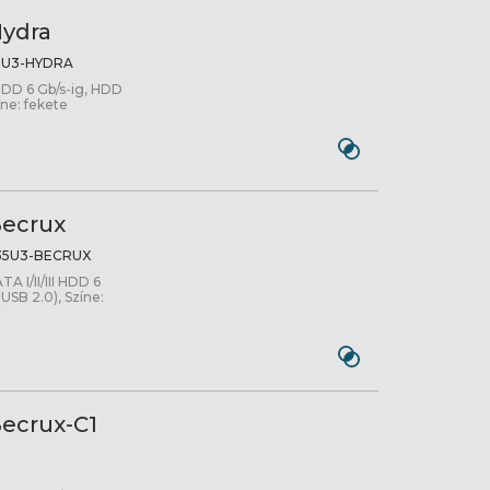
Hydra
5U3-HYDRA
 HDD 6 Gb/s-ig, HDD
íne: fekete
Becrux
35U3-BECRUX
A I/II/III HDD 6
(USB 2.0), Színe:
Becrux-C1