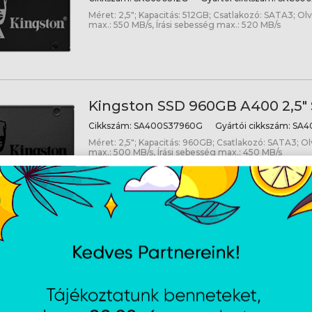
Méret: 2,5"; Kapacitás: 512GB; Csatlakozó: SATA3; Ol
max.: 550 MB/s, Írási sebesség max.: 520 MB/s
Kingston SSD 960GB A400 2,5"
Cikkszám:
SA400S37960G
Gyártói cikkszám:
SA4
Méret: 2,5"; Kapacitás: 960GB; Csatlakozó: SATA3; O
max.: 500 MB/s, Írási sebesség max.: 450 MB/s
LC Power 5,25" drive bay rack for
HDD/SSD (9,5mm) - ultraslim O
ADA-525-25-NB
Cikkszám:
LCADA52525NB
Gyártói cikkszám:
LC-A
9.5 mm magas 5.25" meghajtó beépítő keret 2,5" 
számára notebookhoz, azaz az optikai meghajtót cse