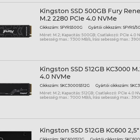
Kingston SSD 500GB Fury Ren
M.2 2280 PCIe 4.0 NVMe
Cikkszám:
SFYRS500G
Gyártói cikkszám:
SFYRS/5
Méret: M.2; Kapacitás: 500GB; Csatlakozó: PCIe 4.0 
sebesség max.: 7300 MB/s, Írási sebesség max.: 390
Kingston SSD 512GB KC3000 M.
4.0 NVMe
Cikkszám:
SKC3000S512G
Gyártói cikkszám:
SKC3
Méret: M.2; Kapacitás: 512GB; Csatlakozó: PCIe 4.0 N
sebesség max.: 7000 MB/s, Írási sebesség max.: 390
Kingston SSD 512GB KC600 2,5
Cikkszám:
SKC600512G
Gyártói cikkszám:
SKC600