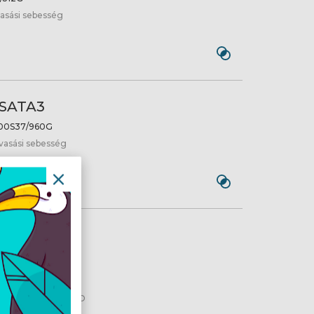
vasási sebesség
 SATA3
00S37/960G
lvasási sebesség
 a 2,5"
DD- LC-
DA-525-25-NB
merevlemez vagy SSD
rélhetjük le egy