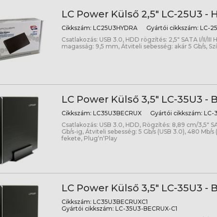
LC Power Külső 2,5" LC-25U3 - 
Cikkszám:
LC25U3HYDRA
Gyártói cikkszám:
LC-2
Csatlakozás: USB 3.0, HDD rögzítés: 2,5" SATA I/II/III
magasság: 9,5 mm, Átviteli sebesség: akár 5 Gb/s, Sz
LC Power Külső 3,5" LC-35U3 - 
Cikkszám:
LC35U3BECRUX
Gyártói cikkszám:
LC-
Csatlakozás: USB 3.0, HDD, Rögzítés: 8,89 cm/3,5" SAT
Gb/s-ig, Átviteli sebesség: 5 Gb/s (USB 3.0), 480 Mb/s 
fekete, Plug‘n‘Play
LC Power Külső 3,5" LC-35U3 - 
Cikkszám:
LC35U3BECRUXC1
Gyártói cikkszám:
LC-35U3-BECRUX-C1