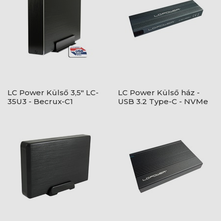
LC Power Külső 3,5" LC-
LC Power Külső ház -
35U3 - Becrux-C1
USB 3.2 Type-C - NVMe
vagy SATA M.2 SSD - LC-
M2-C-MULTI-3