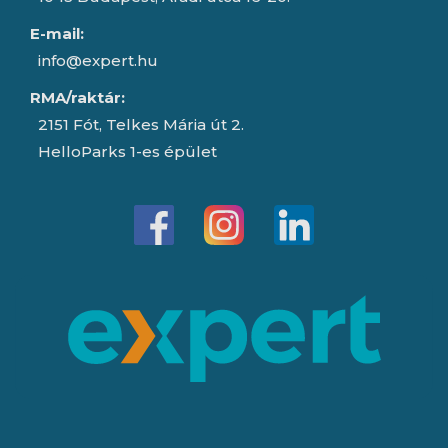
E-mail:
info@expert.hu
RMA/raktár:
2151 Fót, Telkes Mária út 2.
HelloParks 1-es épület