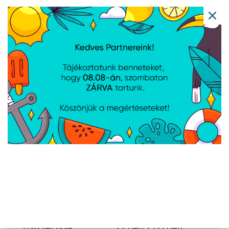
tartalma
Kábelek
USB Type-C - USB
mellékelve
Type-A átalakító
Kialakítás
Termék típusa
Külső SSD ház
Termék színe
Antracit
Anyag
Alumínium;Műanyag
Csatlakozók
és
csatlakozási
felületek
USB verziója
3.2 Gen 2 (3.1 Gen