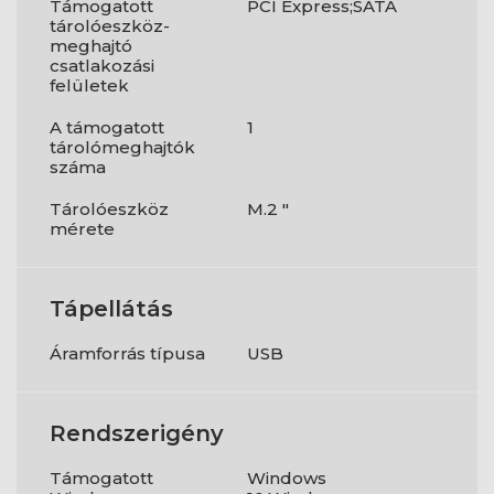
Támogatott
PCI Express;SATA
tárolóeszköz-
meghajtó
csatlakozási
felületek
A támogatott
1
tárolómeghajtók
száma
Tárolóeszköz
M.2 "
mérete
Tápellátás
Áramforrás típusa
USB
Rendszerigény
Támogatott
Windows