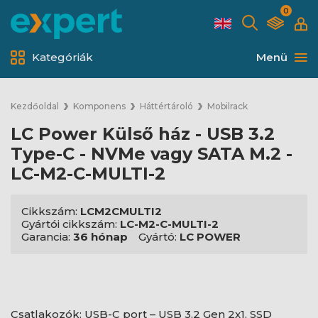
0
Kategóriák
Menü
Kezdőoldal
Komponens
Háttértároló
Mobilrack
LC Power Külső ház - USB 3.2
Type-C - NVMe vagy SATA M.2 -
LC-M2-C-MULTI-2
Cikkszám:
LCM2CMULTI2
Gyártói cikkszám:
LC-M2-C-MULTI-2
Garancia:
36 hónap
Gyártó:
LC POWER
Csatlakozók: USB-C port – USB 3.2 Gen 2x1, SSD