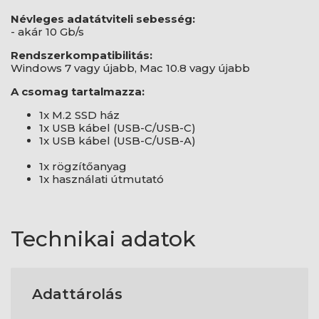
Névleges adatátviteli sebesség:
- akár 10 Gb/s
Rendszerkompatibilitás:
Windows 7 vagy újabb, Mac 10.8 vagy újabb
A csomag tartalmazza:
1x M.2 SSD ház
1x USB kábel (USB-C/USB-C)
1x USB kábel (USB-C/USB-A)
1x rögzítőanyag
1x használati útmutató
Technikai adatok
Adattárolás