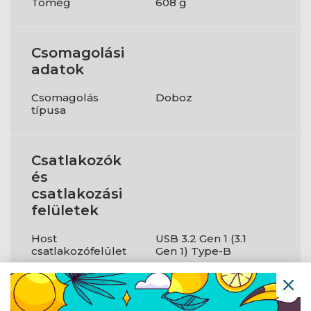
Tömeg
608 g
Csomagolási
adatok
Csomagolás
Doboz
típusa
Csatlakozók
és
csatlakozási
felületek
Host
USB 3.2 Gen 1 (3.1
csatlakozófelület
Gen 1) Type-B
USB Type-A 3.2
1
Gen1 portok
száma