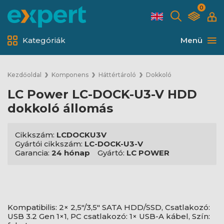
0
Kategóriák
Menü
Kezdőoldal
Komponens
Háttértároló
Dokkoló
LC Power LC-DOCK-U3-V HDD
dokkoló állomás
Cikkszám:
LCDOCKU3V
Gyártói cikkszám:
LC-DOCK-U3-V
Garancia:
24 hónap
Gyártó:
LC POWER
Kompatibilis: 2× 2,5"/3,5" SATA HDD/SSD, Csatlakozó:
USB 3.2 Gen 1×1, PC csatlakozó: 1× USB-A kábel, Szín: