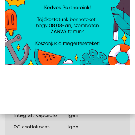
DC-bemeneti
Igen
jackdugó
Jellemzők
Maximális
5 Gbit/s
adatátviteli
sebesség
Termék színe
Fekete
Anyag
Műanyag
LED-kijelzők
Státusz
Tanúsítványok
CE, FCC
Integrált kapcsoló
Igen
PC-csatlakozás
Igen