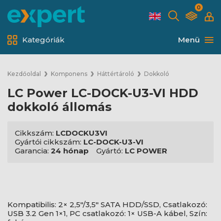
0
Kategóriák
Menü
Kezdőoldal
Komponens
Háttértároló
Dokkoló
LC Power LC-DOCK-U3-VI HDD
dokkoló állomás
Cikkszám:
LCDOCKU3VI
Gyártói cikkszám:
LC-DOCK-U3-VI
Garancia:
24 hónap
Gyártó:
LC POWER
Kompatibilis: 2× 2,5"/3,5" SATA HDD/SSD, Csatlakozó:
USB 3.2 Gen 1×1, PC csatlakozó: 1× USB-A kábel, Szín: