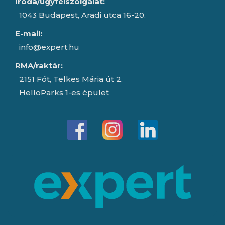
Iroda/ügyfélszolgálat:
1043 Budapest, Aradi utca 16-20.
E-mail:
info@expert.hu
RMA/raktár:
2151 Fót, Telkes Mária út 2.
HelloParks 1-es épület