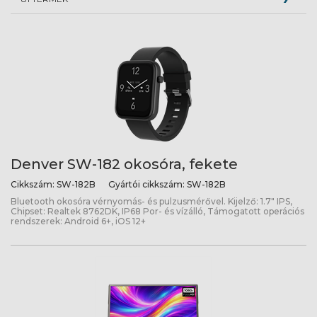
Denver SW-182 okosóra, fekete
Cikkszám:
SW-182B
Gyártói cikkszám:
SW-182B
Bluetooth okosóra vérnyomás- és pulzusmérővel. Kijelző: 1.7" IPS,
Chipset: Realtek 8762DK, IP68 Por- és vízálló, Támogatott operációs
rendszerek: Android 6+, iOS 12+