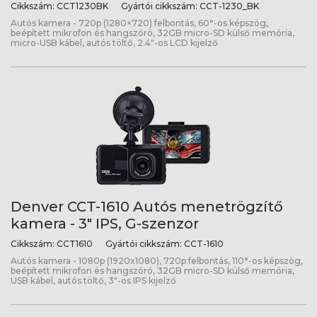
Cikkszám:
CCT1230BK
Gyártói cikkszám:
CCT-1230_BK
Autós kamera - 720p (1280×720) felbontás, 60°-os képszög,
beépített mikrofon és hangszóró, 32GB micro-SD külső memória,
micro-USB kábel, autós töltő, 2.4"-os LCD kijelző
Denver CCT-1610 Autós menetrögzítő
kamera - 3" IPS, G-szenzor
Cikkszám:
CCT1610
Gyártói cikkszám:
CCT-1610
Autós kamera - 1080p (1920x1080), 720p felbontás, 110°-os képszög,
beépített mikrofon és hangszóró, 32GB micro-SD külső memória,
USB kábel, autós töltő, 3"-os IPS kijelző