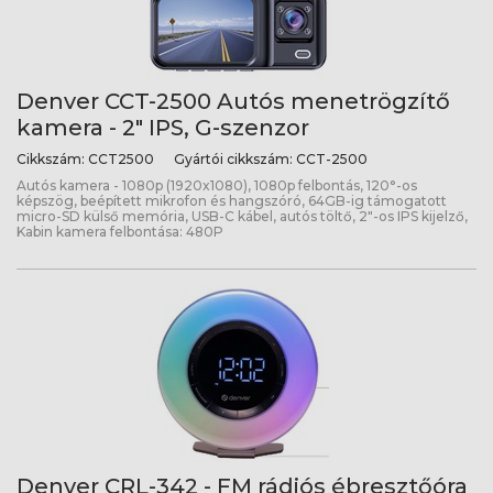
Denver CCT-2500 Autós menetrögzítő
kamera - 2" IPS, G-szenzor
Cikkszám:
CCT2500
Gyártói cikkszám:
CCT-2500
Autós kamera - 1080p (1920x1080), 1080p felbontás, 120°-os
képszög, beépített mikrofon és hangszóró, 64GB-ig támogatott
micro-SD külső memória, USB-C kábel, autós töltő, 2"-os IPS kijelző,
Kabin kamera felbontása: 480P
Denver CRL-342 - FM rádiós ébresztőóra