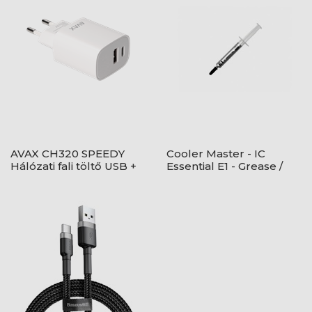
AVAX CH320 SPEEDY
Cooler Master - IC
Hálózati fali töltő USB +
Essential E1 - Grease /
Type C, 20W
High performance -
Hütőpaszta - Szürke