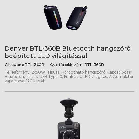
Denver BTL-360B Bluetooth hangszóró
beépített LED világítással
Cikkszám:
BTL-360B
Gyártói cikkszám:
BTL-360B
Teljesítmény: 2x50W, Típusa: Hordozható hangszóró, Kapcsolódás:
Bluetooth, Töltés: USB Type-C, Funkciók: LED világítás, Akkumulátor
kapacitása: 1200 mAh