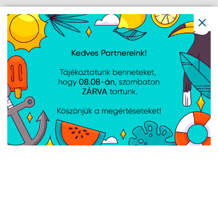
Denver DAB-46DGR - DAB+ rádió
beépített FM rádióval - Sötétszürke
Cikkszám:
DAB-46DGR
Gyártói cikkszám:
DAB-46 DARK GREY
Hangerő: 2W RMS, Elemek száma: 4x "AA" elem (nem tartozék),
Funkciók: DAB+, FM rádió, Óra, Ébresztő