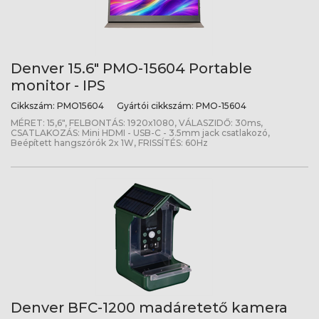
Denver 15.6" PMO-15604 Portable
monitor - IPS
Cikkszám:
PMO15604
Gyártói cikkszám:
PMO-15604
MÉRET: 15,6", FELBONTÁS: 1920x1080, VÁLASZIDŐ: 30ms,
CSATLAKOZÁS: Mini HDMI - USB-C - 3.5mm jack csatlakozó,
Beépített hangszórók 2x 1W, FRISSÍTÉS: 60Hz
Denver BFC-1200 madáretető kamera