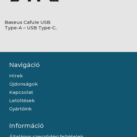
Baseus Cafule USB
Type-A – USB Type-C,
18W gyorstöltő
adatkábel, 1m,
fekete/szürke
Navigáció
Hírek
Újdonságok
Kapcsolat
Letöltések
Gyártóink
Információ
Általános szerződési feltételek