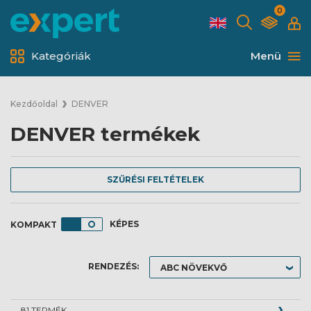
0
Kategóriák
Menü
Kezdőoldal
DENVER
DENVER termékek
SZŰRÉSI FELTÉTELEK
KÉPES
RENDEZÉS:
81 TERMÉK