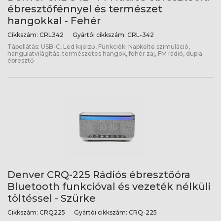
ébresztőfénnyel és természet
hangokkal - Fehér
Cikkszám:
CRL342
Gyártói cikkszám:
CRL-342
Tápellátás: USB-C, Led kijelző, Funkciók: Napkelte szimuláció,
hangulatvilágítás, természetes hangok, fehér zaj, FM rádió, dupla
ébresztő
Denver CRQ-225 Rádiós ébresztőóra
Bluetooth funkcióval és vezeték nélküli
töltéssel - Szürke
Cikkszám:
CRQ225
Gyártói cikkszám:
CRQ-225