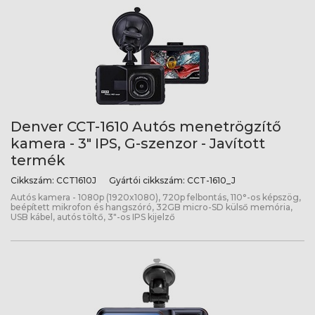
Denver CCT-1610 Autós menetrögzítő
kamera - 3" IPS, G-szenzor - Javított
termék
Cikkszám:
CCT1610J
Gyártói cikkszám:
CCT-1610_J
Autós kamera - 1080p (1920x1080), 720p felbontás, 110°-os képszög,
beépített mikrofon és hangszóró, 32GB micro-SD külső memória,
USB kábel, autós töltő, 3"-os IPS kijelző