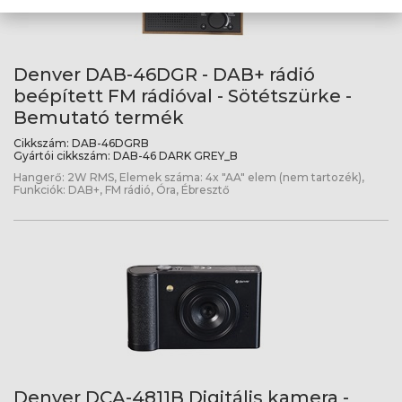
Denver DAB-46DGR - DAB+ rádió
beépített FM rádióval - Sötétszürke -
Bemutató termék
Cikkszám:
DAB-46DGRB
Gyártói cikkszám:
DAB-46 DARK GREY_B
Hangerő: 2W RMS, Elemek száma: 4x "AA" elem (nem tartozék),
Funkciók: DAB+, FM rádió, Óra, Ébresztő
Denver DCA-4811B Digitális kamera -