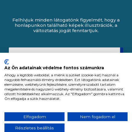
Felhívjuk minden látogatónk figyelmét, hogy a
honlapunkon található képek illusztrációk, a
változtatás jogát fenntartjuk.
Az Ön adatainak védelme fontos számunkra
Ahogy a legtöbb weboldal, a miénk is sütiket (cookie-kat) használ a
nagyobb felhasználói élmény érdekében. Ezt látogatóink adatainak
elemzésére, webhelyünk fejlesztésére, személyre szabott tartalom
megjelenítésére és nagyszerű webhely-élmény biztosítására, valamint
célzott hirdetésekhez alkalmazzuk. Az "Elfogadom" gombra kattintva
Ön elfogadja a sütik használatát.
Expert Zrt. © 1991 -
2026
.
Elfogadom
Nem fogadom el
Minden jog fenntartva. All rights reserved.
Részletes beállítás
Tervezte és készítette: