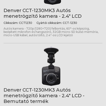
Denver CCT-1230MK3 Autós
menetrögzítő kamera - 2.4" LCD
Cikkszám:
CCT1230
Gyártói cikkszám:
CCT-1230
Autós kamera - 720p (1280×720) felbontás, 60°-os képszög,
beépített mikrofon és hangszóró, 32GB micro-SD külső memória,
micro-USB kábel, autós töltő, 2.4"-os LCD kijelző
Denver CCT-1230MK3 Autós
menetrögzítő kamera - 2.4" LCD -
Bemutató termék