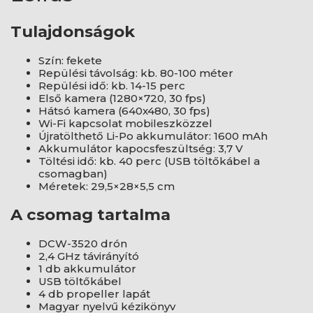
Tulajdonságok
Szín: fekete
Repülési távolság: kb. 80-100 méter
Repülési idő: kb. 14-15 perc
Első kamera (1280×720, 30 fps)
Hátsó kamera (640x480, 30 fps)
Wi-Fi kapcsolat mobileszközzel
Újratölthető Li-Po akkumulátor: 1600 mAh
Akkumulátor kapocsfeszültség: 3,7 V
Töltési idő: kb. 40 perc (USB töltőkábel a
csomagban)
Méretek: 29,5×28×5,5 cm
A csomag tartalma
DCW-3520 drón
2,4 GHz távirányító
1 db akkumulátor
USB töltőkábel
4 db propeller lapát
Magyar nyelvű kézikönyv