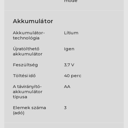
mode
Akkumulátor
Akkumulátor-
Lítium
technológia
Újratölthető
Igen
akkumulátor
Feszültség
3,7 V
Töltési idő
40 perc
A távirányító-
AA
akkumulátor
típusa
Elemek száma
3
(adó)