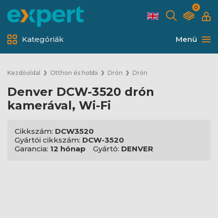
0
Kategóriák
Menü
Kezdőoldal
Otthon és hobbi
Drón
Drón
Denver DCW-3520 drón
kamerával, Wi-Fi
Cikkszám:
DCW3520
Gyártói cikkszám:
DCW-3520
Garancia:
12 hónap
Gyártó:
DENVER