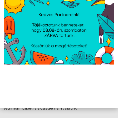
Tengelyek száma
6
Hazatérés funkció
Igen
Vezérlés
Igen
okostelefonnal
Giroszkóp
Igen
Tápellátás
Áramforrás
Akkumulátor
Kimenő
40 W
teljesítmény
A weboldalon esetlegesen előforduló elektronikus feltöltési,
technikai hibákért felelősséget nem vállalunk.