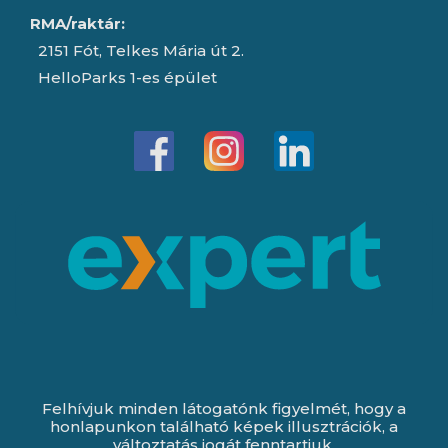
RMA/raktár:
2151 Fót, Telkes Mária út 2.
HelloParks 1-es épület
Felhívjuk minden látogatónk figyelmét, hogy a
honlapunkon található képek illusztrációk, a
változtatás jogát fenntartjuk.