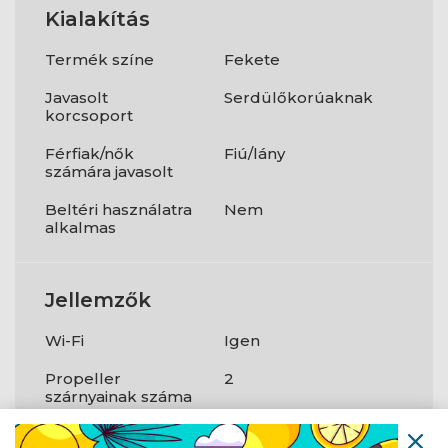
Kialakítás
Termék színe
Fekete
Javasolt
Serdülőkorúaknak
korcsoport
Férfiak/nők
Fiú/lány
számára javasolt
Beltéri használatra
Nem
alkalmas
Jellemzők
Wi-Fi
Igen
Propeller
2
szárnyainak száma
Csatornák száma
4 csatornák