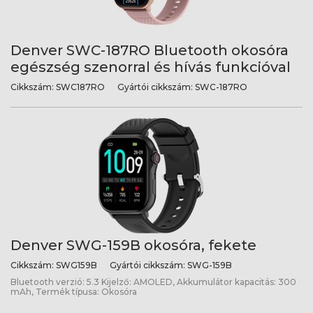
Denver SWC-187RO Bluetooth okosóra
egészség szenorral és hívás funkcióval
Cikkszám:
SWC187RO
Gyártói cikkszám:
SWC-187RO
Denver SWG-159B okosóra, fekete
Cikkszám:
SWG159B
Gyártói cikkszám:
SWG-159B
Bluetooth verzió: 5.3 Kijelző: AMOLED, Akkumulátor kapacitás: 300
mAh, Termék típusa: Okosóra