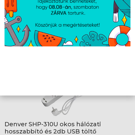
Denver SHP-300U okos hálózati
hosszabbító és 4db USB töltő
Cikkszám:
SHP-300U
Gyártói cikkszám:
SHP-300U
3×CEE7/3 aljzat, 240 V, 16 A, Wi-Fi, ON/OFF, 1,8 m kábelhossz
KIFUTÓ
Denver SHP-310U okos hálózati
hosszabbító és 2db USB töltő