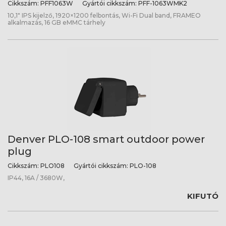
Cikkszám:
PFF1063W
Gyártói cikkszám:
PFF-1063WMK2
10,1" IPS kijelző, 1920×1200 felbontás, Wi-Fi Dual band, FRAMEO
alkalmazás, 16 GB eMMC tárhely
Denver PLO-108 smart outdoor power
plug
Cikkszám:
PLO108
Gyártói cikkszám:
PLO-108
IP44, 16A / 3680W,
KIFUTÓ