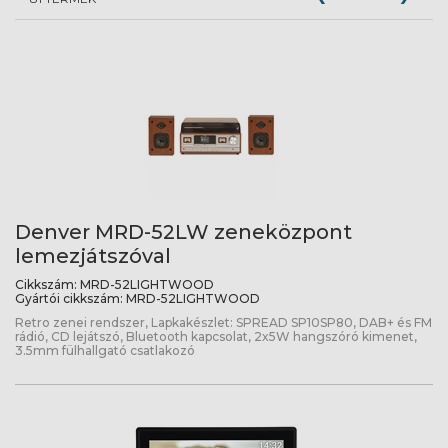
Denver MRD-52LW zeneközpont
lemezjátszóval
Cikkszám:
MRD-52LIGHTWOOD
Gyártói cikkszám:
MRD-52LIGHTWOOD
Retro zenei rendszer, Lapkakészlet: SPREAD SP10SP80, DAB+ és FM
rádió, CD lejátszó, Bluetooth kapcsolat, 2x5W hangszóró kimenet,
3.5mm fülhallgató csatlakozó