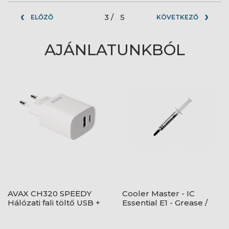
3 /
5
ELŐZŐ
KÖVETKEZŐ
AJÁNLATUNKBÓL
AVAX CH320 SPEEDY
Cooler Master - IC
Hálózati fali töltő USB +
Essential E1 - Grease /
Type C, 20W
High performance -
Hütőpaszta - Szürke