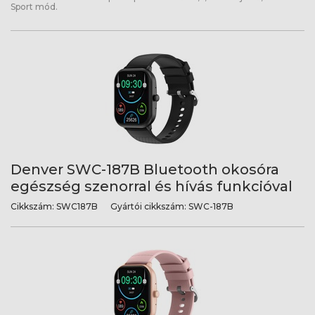
Sport mód.
Denver SWC-187B Bluetooth okosóra
egészség szenorral és hívás funkcióval
Cikkszám:
SWC187B
Gyártói cikkszám:
SWC-187B