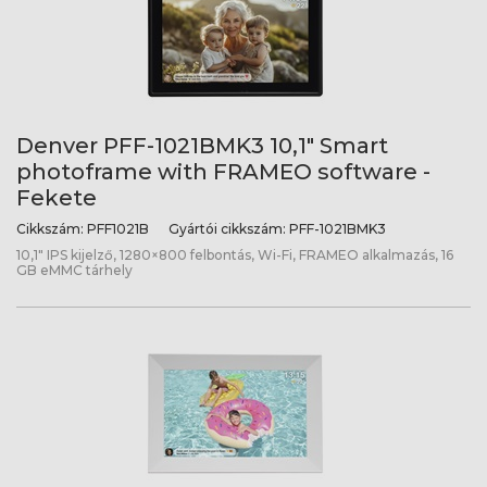
Denver PFF-1021BMK3 10,1" Smart
photoframe with FRAMEO software -
Fekete
Cikkszám:
PFF1021B
Gyártói cikkszám:
PFF-1021BMK3
10,1" IPS kijelző, 1280×800 felbontás, Wi-Fi, FRAMEO alkalmazás, 16
GB eMMC tárhely