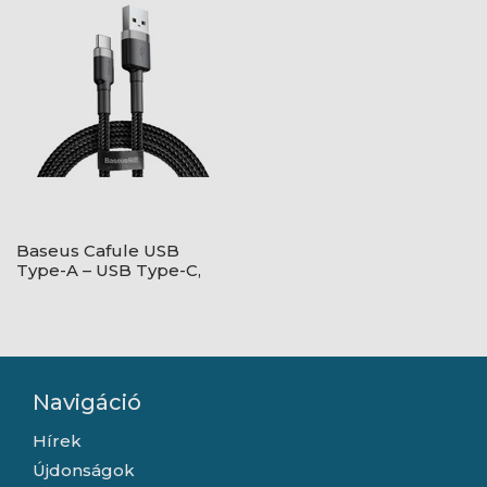
Baseus Cafule USB
Type-A – USB Type-C,
18W gyorstöltő
adatkábel, 1m,
fekete/szürke
Navigáció
Hírek
Újdonságok