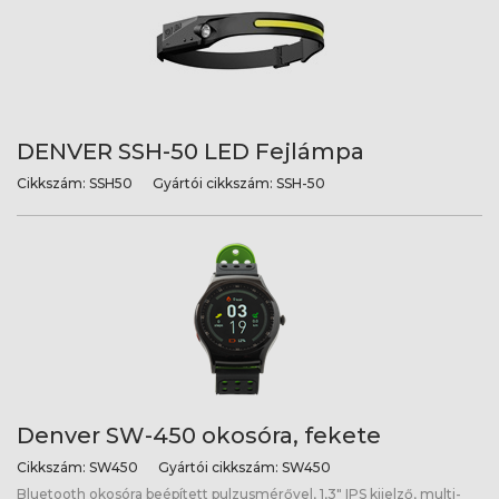
DENVER SSH-50 LED Fejlámpa
Cikkszám:
SSH50
Gyártói cikkszám:
SSH-50
Denver SW-450 okosóra, fekete
Cikkszám:
SW450
Gyártói cikkszám:
SW450
Bluetooth okosóra beépített pulzusmérővel, 1,3" IPS kijelző, multi-