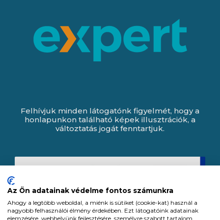
Felhívjuk minden látogatónk figyelmét, hogy a
honlapunkon található képek illusztrációk, a
változtatás jogát fenntartjuk.
Az Ön adatainak védelme fontos számunkra
Ahogy a legtöbb weboldal, a miénk is sütiket (cookie-kat) használ a
nagyobb felhasználói élmény érdekében. Ezt látogatóink adatainak
elemzésére, webhelyünk fejlesztésére, személyre szabott tartalom