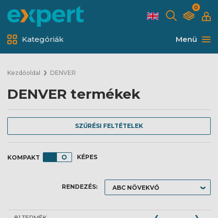
0
Kategóriák
Menü
Kezdőoldal
DENVER
DENVER termékek
SZŰRÉSI FELTÉTELEK
KÉPES
RENDEZÉS:
81 TERMÉK