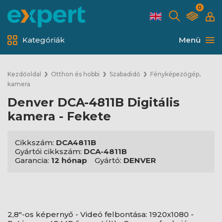
0
Kategóriák
Menü
Kezdőoldal
Otthon és hobbi
Szabadidő
Fényképezőgép,
kamera
Denver DCA-4811B Digitális
kamera - Fekete
Cikkszám:
DCA4811B
Gyártói cikkszám:
DCA-4811B
Garancia:
12 hónap
Gyártó:
DENVER
2,8"-os képernyő - Videó felbontása: 1920x1080 -