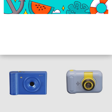
Denver KCA-1351
Denver DCA-4811BU
Digitális Gyerekkamera -
Digitális kamera -
Rózsaszín
Rózsaszín