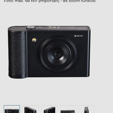
Fotó: max. 48 MP (importált) - 8x zoom funkció