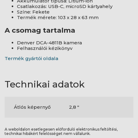
Akkumulátor típusa: Lítium-ion
Csatlakozás: USB-C, microSD kártyahely
Színe: Fekete
Termék mérete: 103 x 28 x 63 mm
A csomag tartalma
Denver DCA-4811B kamera
Felhasználói kézikönyv
Termék gyártói oldala
Technikai adatok
Átlós képernyő
2,8 "
A weboldalon esetlegesen előforduló elektronikus feltöltési,
technikai hibákért felelősséget nem vállalunk.