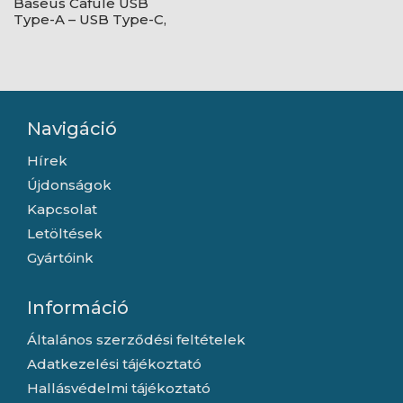
Baseus Cafule USB
Type-A – USB Type-C,
18W gyorstöltő
adatkábel, 1m,
fekete/szürke
Navigáció
Hírek
Újdonságok
Kapcsolat
Letöltések
Gyártóink
Információ
Általános szerződési feltételek
Adatkezelési tájékoztató
Hallásvédelmi tájékoztató