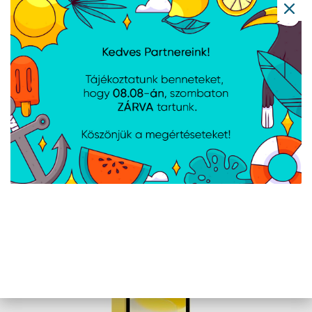
Pink
Cikkszám:
MD7T4HCA
Gyártói cikkszám:
MD7T4HC/A
Apple 11-inch iPad (A16) Cellular 512GB -
Silver
Cikkszám:
MD7P4HCA
Gyártói cikkszám:
MD7P4HC/A