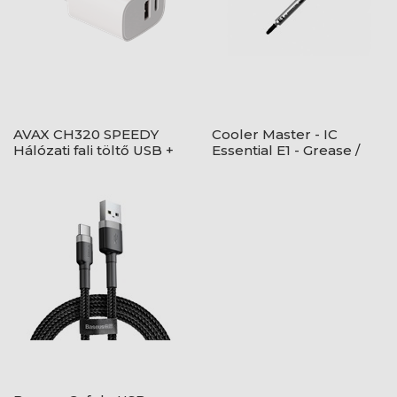
AVAX CH320 SPEEDY
Cooler Master - IC
Hálózati fali töltő USB +
Essential E1 - Grease /
Type C, 20W
High performance -
Hütőpaszta - Szürke