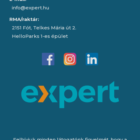
info@expert.hu
RMA/raktár:
2151 Fót, Telkes Mária út 2.
HelloParks 1-es épület
Felhívjuk minden látogatónk figyelmét, hogy a