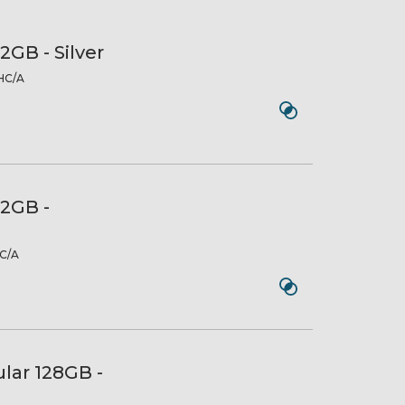
2GB - Silver
C/A
12GB -
C/A
ular 128GB -