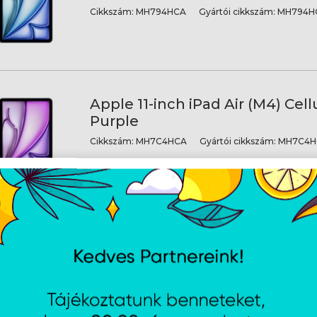
Cikkszám:
MH794HCA
Gyártói cikkszám:
MH794H
Apple 11-inch iPad Air (M4) Cell
Purple
Cikkszám:
MH7C4HCA
Gyártói cikkszám:
MH7C4H
Apple 11-inch iPad Air (M4) Cell
Space Grey
Cikkszám:
MH784HCA
Gyártói cikkszám:
MH784H