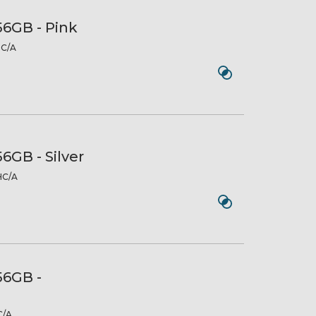
56GB - Pink
C/A
56GB - Silver
C/A
56GB -
/A