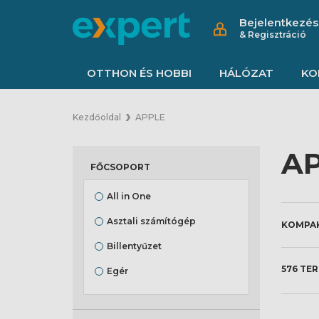
Bejelentkezés
& Regisztráció
OTTHON ÉS HOBBI
HÁLÓZAT
KO
Kezdőoldal
APPLE
AP
FŐCSOPORT
All in One
Asztali számítógép
Billentyűzet
576 TE
Egér
Egyéb