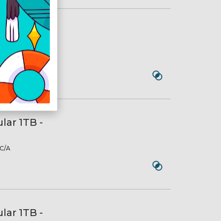
ular 128GB -
C/A
lar 1TB -
C/A
lar 1TB -