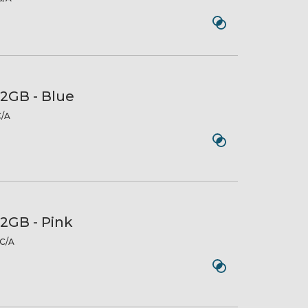
12GB - Blue
/A
12GB - Pink
C/A