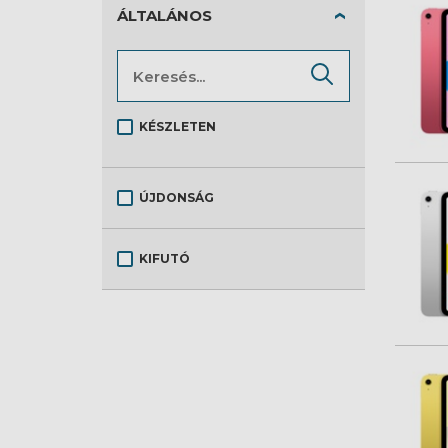
Fejhallgató és mikrofon
ÁLTALÁNOS
Mobiltelefon
Multimédia
Notebook
KÉSZLETEN
Notebook tartozék
Okosóra
ÚJDONSÁG
Tablet
Tartozék
KIFUTÓ
Töltő