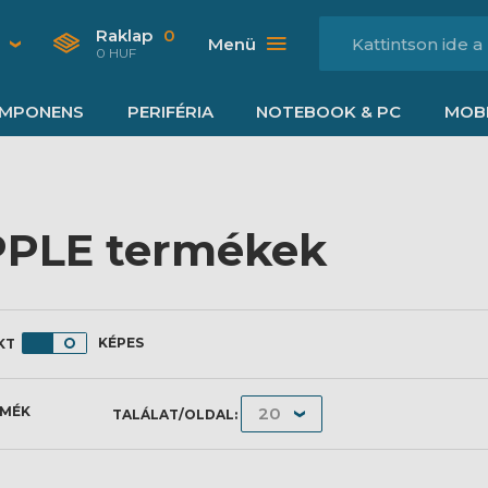
Raklap
0
Menü
0 HUF
MPONENS
PERIFÉRIA
NOTEBOOK & PC
MOBI
PLE termékek
KÉPES
RMÉK
TALÁLAT/OLDAL: