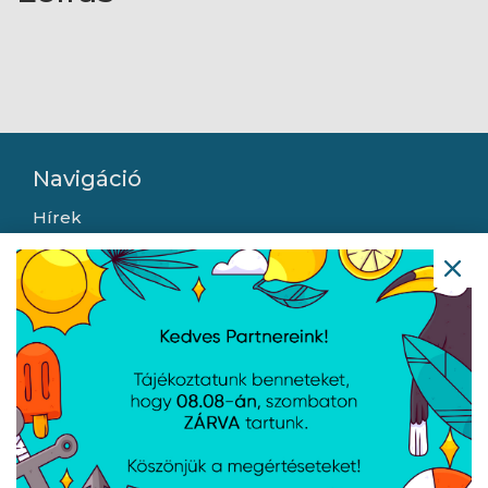
Navigáció
Hírek
Újdonságok
Kapcsolat
Letöltések
Gyártóink
Információ
Általános szerződési feltételek
Adatkezelési tájékoztató