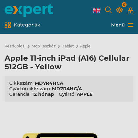
0
Kategóriák
Menü
Kezdőoldal
Mobil eszköz
Tablet
Apple
Apple 11-inch iPad (A16) Cellular
512GB - Yellow
Cikkszám:
MD7R4HCA
Gyártói cikkszám:
MD7R4HC/A
Garancia:
12 hónap
Gyártó:
APPLE