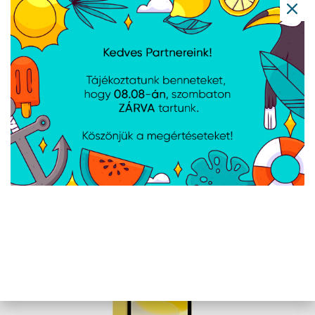
Pink
Cikkszám:
MD7T4HCA
Gyártói cikkszám:
MD7T4HC/A
Apple 11-inch iPad (A16) Cellular 512GB -
Silver
Cikkszám:
MD7P4HCA
Gyártói cikkszám:
MD7P4HC/A