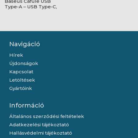
Baseus Cafule USB
Type-A – USB Type-C,
18W gyorstöltő
adatkábel, 1m,
fekete/szürke
Navigáció
Hírek
Újdonságok
Kapcsolat
Letöltések
Gyártóink
Információ
Általános szerződési feltételek
Adatkezelési tájékoztató
Hallásvédelmi tájékoztató