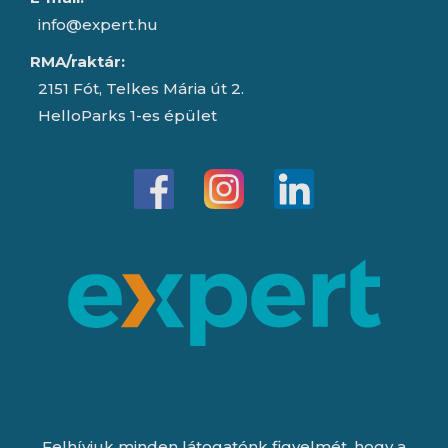
info@expert.hu
RMA/raktár:
2151 Fót, Telkes Mária út 2.
HelloParks 1-es épület
Felhívjuk minden látogatónk figyelmét, hogy a