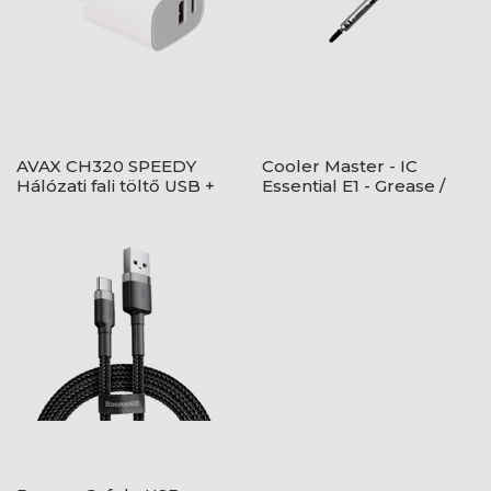
AVAX CH320 SPEEDY
Cooler Master - IC
Hálózati fali töltő USB +
Essential E1 - Grease /
Type C, 20W
High performance -
Hütőpaszta - Szürke