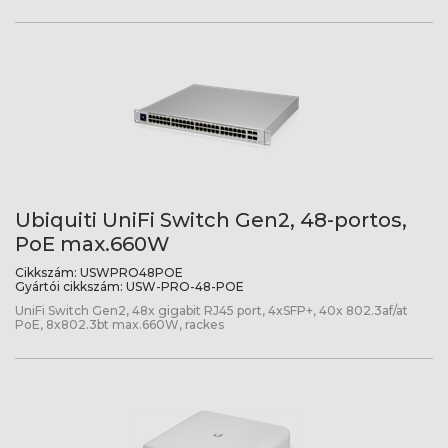
Ubiquiti UniFi Switch Gen2, 48-portos,
PoE max.660W
Cikkszám:
USWPRO48POE
Gyártói cikkszám:
USW-PRO-48-POE
UniFi Switch Gen2, 48x gigabit RJ45 port, 4xSFP+, 40x 802.3af/at
PoE, 8x802.3bt max.660W, rackes