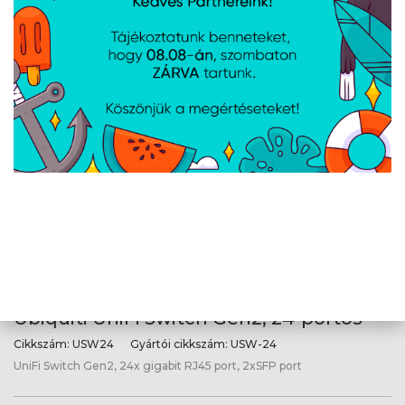
Ubiquiti UniFi Switch Gen2, 16-portos,
8xPoE max. 42W
Cikkszám:
USW16POE
Gyártói cikkszám:
USW-16-POE
UniFi Switch Gen2, 16x gigabit RJ45 port, 2xSFP port, 8x 802.3af/at
PoE max. 60W, rackbe szerelhető
Ubiquiti UniFi Switch Gen2, 24-portos
Cikkszám:
USW24
Gyártói cikkszám:
USW-24
UniFi Switch Gen2, 24x gigabit RJ45 port, 2xSFP port