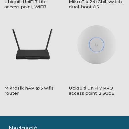
Ubiquiti UniFi 7 Lite
MikroTik 24xGbit switch,
access point, WiFi7
dual-boot OS
(802.11be)
MikroTik hAP ax3 wifis
Ubiquiti UniFi 7 PRO
router
access point, 2.5GbE
(WiFi 7, táp nélkül)
Navigáció