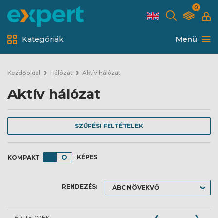
0
Kategóriák
Menü
Kezdőoldal
Hálózat
Aktív hálózat
Aktív hálózat
SZŰRÉSI FELTÉTELEK
KÉPES
RENDEZÉS:
613 TERMÉK